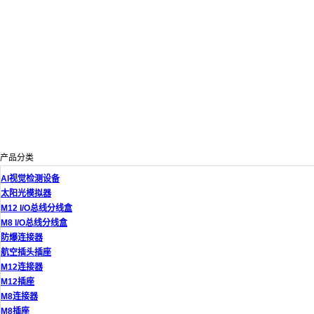
产品分类
AI视觉检测设备
太阳光模拟器
M12 I/O总线分线盒
M8 I/O总线分线盒
防爆连接器
航空插头插座
M12连接器
M12插座
M8连接器
M8插座