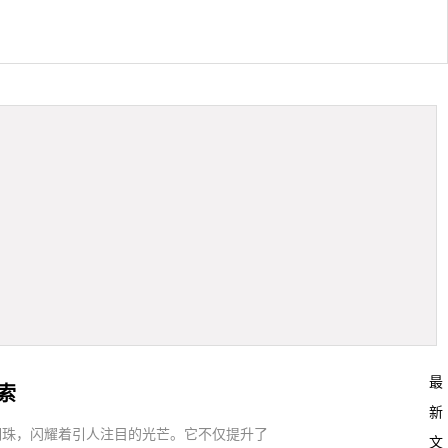
最
索
新
明珠，闪耀着引人注目的光芒。它不仅提升了
文