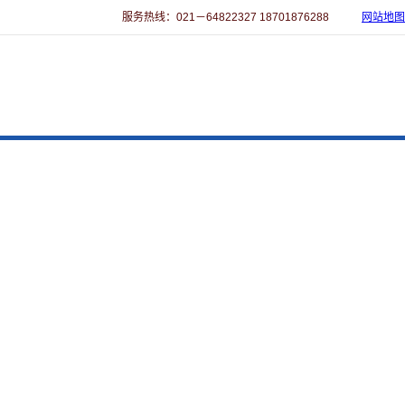
服务热线：021－64822327 18701876288
网站地图