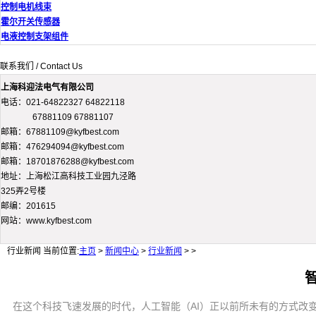
控制电机线束
霍尔开关传感器
电液控制支架组件
联系我们 / Contact Us
上海科迎法电气有限公司
电话：021-64822327 64822118
67881109 67881107
邮箱：67881109@kyfbest.com
邮箱：476294094@kyfbest.com
邮箱：18701876288@kyfbest.com
地址：上海松江高科技工业园九泾路
325弄2号楼
邮编：201615
网站：www.kyfbest.com
行业新闻
当前位置:
主页
>
新闻中心
>
行业新闻
> >
在这个科技飞速发展的时代，人工智能（AI）正以前所未有的方式改