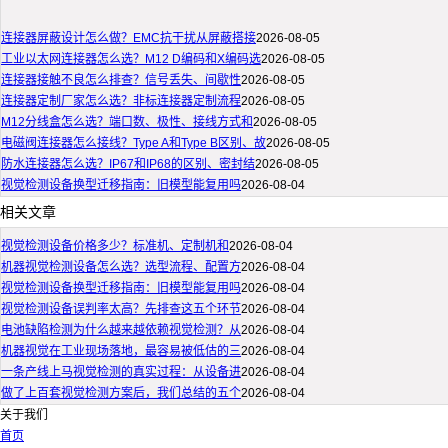
连接器屏蔽设计怎么做？EMC抗干扰从屏蔽搭接
2026-08-05
工业以太网连接器怎么选？M12 D编码和X编码选
2026-08-05
连接器接触不良怎么排查？信号丢失、间歇性
2026-08-05
连接器定制厂家怎么选？非标连接器定制流程
2026-08-05
M12分线盒怎么选？端口数、极性、接线方式和
2026-08-05
电磁阀连接器怎么接线？Type A和Type B区别、故
2026-08-05
防水连接器怎么选？IP67和IP68的区别、密封结
2026-08-05
视觉检测设备换型迁移指南：旧模型能复用吗
2026-08-04
相关文章
视觉检测设备价格多少？标准机、定制机和
2026-08-04
机器视觉检测设备怎么选？选型流程、配置方
2026-08-04
视觉检测设备换型迁移指南：旧模型能复用吗
2026-08-04
视觉检测设备误判率太高？先排查这五个环节
2026-08-04
电池缺陷检测为什么越来越依赖视觉检测？从
2026-08-04
机器视觉在工业现场落地，最容易被低估的三
2026-08-04
一条产线上马视觉检测的真实过程：从设备进
2026-08-04
做了上百套视觉检测方案后，我们总结的五个
2026-08-04
关于我们
首页