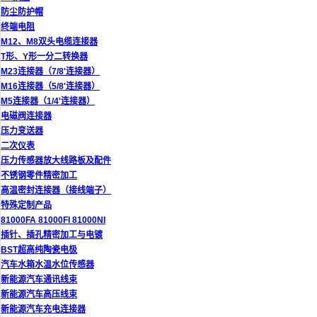
防尘防护帽
终端电阻
M12、M8双头电缆连接器
T形、Y形一分二转换器
M23连接器（7/8'连接器）
M16连接器（5/8'连接器）
M5连接器（1/4'连接器）
电磁阀连接器
压力变送器
二次仪表
压力传感器放大线路板及配件
不锈钢零件精密加工
高温密封连接器（接线端子）
特殊定制产品
81000FA 81000FI 81000NI
插针、插孔精密加工与电镀
BST超高纯陶瓷电极
汽车水箱水温水位传感器
新能源汽车通讯线束
新能源汽车高压线束
新能源汽车充电连接器