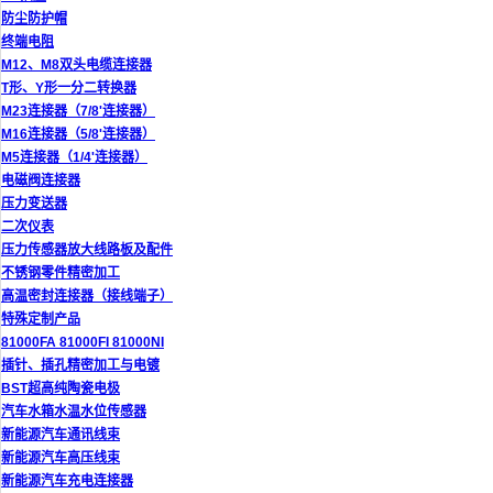
防尘防护帽
终端电阻
M12、M8双头电缆连接器
T形、Y形一分二转换器
M23连接器（7/8'连接器）
M16连接器（5/8'连接器）
M5连接器（1/4'连接器）
电磁阀连接器
压力变送器
二次仪表
压力传感器放大线路板及配件
不锈钢零件精密加工
高温密封连接器（接线端子）
特殊定制产品
81000FA 81000FI 81000NI
插针、插孔精密加工与电镀
BST超高纯陶瓷电极
汽车水箱水温水位传感器
新能源汽车通讯线束
新能源汽车高压线束
新能源汽车充电连接器