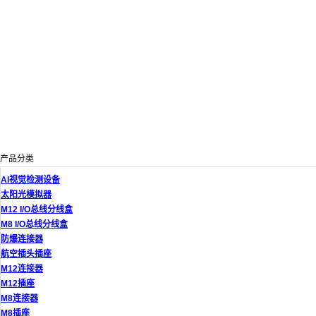
产品分类
AI视觉检测设备
太阳光模拟器
M12 I/O总线分线盒
M8 I/O总线分线盒
防爆连接器
航空插头插座
M12连接器
M12插座
M8连接器
M8插座