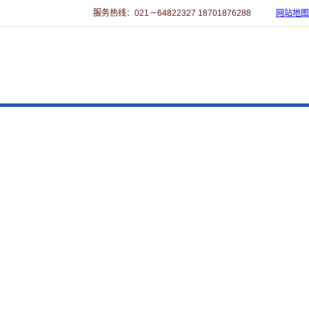
服务热线：021－64822327 18701876288
网站地图