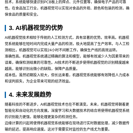
技术，系统能够快速识别PCB板上的焊点、元件位置等，确保电子产品的可靠
性。在食品加工行业，机器视觉可以实现对食品的外观、颜色和包装的检测，确
保食品的质量和安全。
3. AI机器视觉的优势
AI机器视觉技术相较于传统的人工检测方式，具有显著的优势。效率高。机器视
觉系统能够在短时间内完成大量产品的检测，极大地提高了生产效率。与人工检
测相比，机器视觉可以实现24小时不间断工作，确保生产线的高效运转。
准确性高。机器视觉系统通过精确的算法和模型，能够有效减少人为因素带来的
误差，确保检测结果的可靠性。AI技术的不断进步使得机器视觉的识别精度越来
越高，能够识别出微小的缺陷，保障产品质量。
成本低。虽然初期投入较大，但长远来看，机器视觉系统能够有效降低人力成本
和误判损失，为企业带来可观的经济效益。
4. 未来发展趋势
随着科技的不断进步，AI机器视觉技术也在不断演变。未来，机器视觉将朝着更
智能化和自动化的方向发展。深度学习和大数据技术的结合将使得机器视觉系统
的识别能力更强，能够处理更复杂的检测任务。
边缘计算的兴起将使得机器视觉系统能够在现场进行实时数据处理，减少数据传
输的延迟，提高响应速度。这对于需要实时监控的生产线尤为重要。