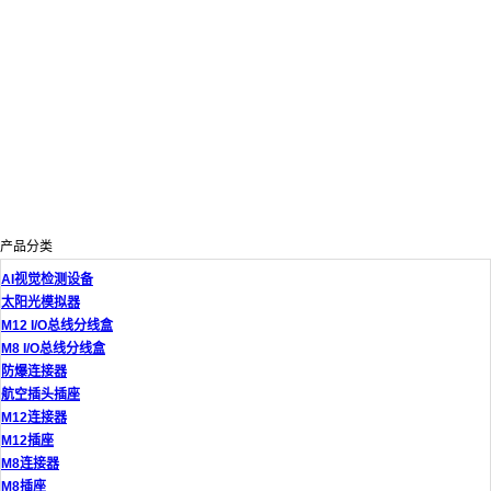
产品分类
AI视觉检测设备
太阳光模拟器
M12 I/O总线分线盒
M8 I/O总线分线盒
防爆连接器
航空插头插座
M12连接器
M12插座
M8连接器
M8插座