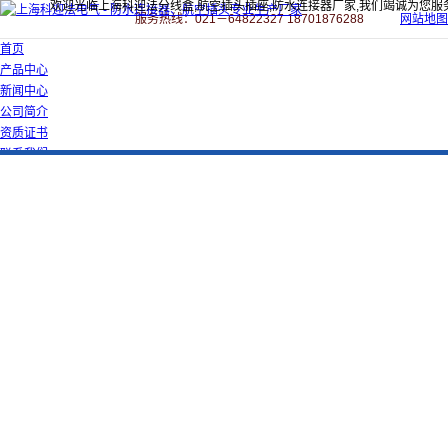
欢迎光临上海科迎法分线盒,航空插头插座,防水连接器厂家,我们竭诚为您服
服务热线：021－64822327 18701876288
网站地图
首页
产品中心
新闻中心
公司简介
资质证书
联系我们