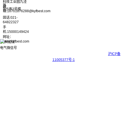
科技工业园九泾
路
邮
325弄2号楼
箱:18701876288@kyfbest.com
固话:021-
64822327
手
机:15000149424
网址：
www.kyfbest.com
Copyright © 2017-2026 上海科迎法电气科技有限公司 ICP备案号：
沪ICP备
11005377号-1