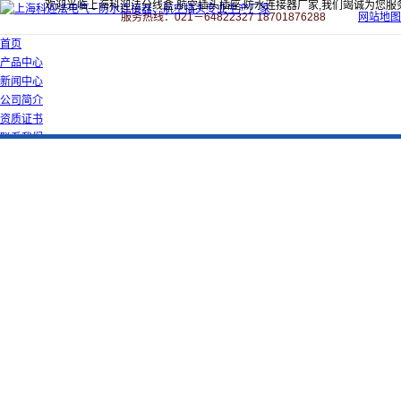
欢迎光临上海科迎法分线盒,航空插头插座,防水连接器厂家,我们竭诚为您服
服务热线：021－64822327 18701876288
网站地图
首页
产品中心
新闻中心
公司简介
资质证书
联系我们