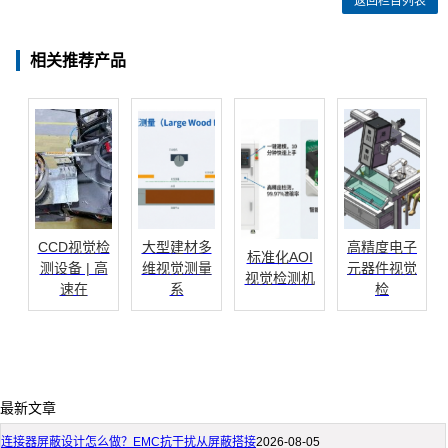
返回栏目列表
相关推荐产品
CCD视觉检
大型建材多
高精度电子
标准化AOI
测设备 | 高
维视觉测量
元器件视觉
视觉检测机
速在
系
检
最新文章
连接器屏蔽设计怎么做？EMC抗干扰从屏蔽搭接
2026-08-05