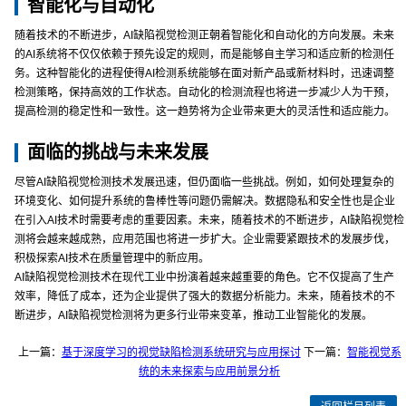
智能化与自动化
随着技术的不断进步，AI缺陷视觉检测正朝着智能化和自动化的方向发展。未来
的AI系统将不仅仅依赖于预先设定的规则，而是能够自主学习和适应新的检测任
务。这种智能化的进程使得AI检测系统能够在面对新产品或新材料时，迅速调整
检测策略，保持高效的工作状态。自动化的检测流程也将进一步减少人为干预，
提高检测的稳定性和一致性。这一趋势将为企业带来更大的灵活性和适应能力。
面临的挑战与未来发展
尽管AI缺陷视觉检测技术发展迅速，但仍面临一些挑战。例如，如何处理复杂的
环境变化、如何提升系统的鲁棒性等问题仍需解决。数据隐私和安全性也是企业
在引入AI技术时需要考虑的重要因素。未来，随着技术的不断进步，AI缺陷视觉检
测将会越来越成熟，应用范围也将进一步扩大。企业需要紧跟技术的发展步伐，
积极探索AI技术在质量管理中的新应用。
AI缺陷视觉检测技术在现代工业中扮演着越来越重要的角色。它不仅提高了生产
效率，降低了成本，还为企业提供了强大的数据分析能力。未来，随着技术的不
断进步，AI缺陷视觉检测将为更多行业带来变革，推动工业智能化的发展。
上一篇：
基于深度学习的视觉缺陷检测系统研究与应用探讨
下一篇：
智能视觉系
统的未来探索与应用前景分析