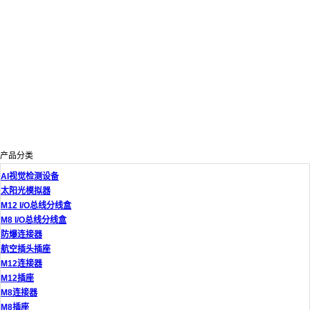
产品分类
AI视觉检测设备
太阳光模拟器
M12 I/O总线分线盒
M8 I/O总线分线盒
防爆连接器
航空插头插座
M12连接器
M12插座
M8连接器
M8插座