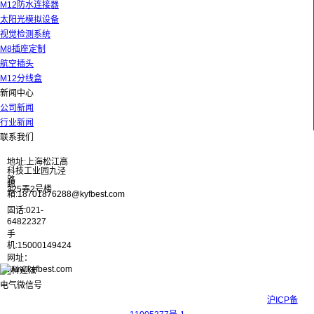
M12防水连接器
太阳光模拟设备
视觉检测系统
M8插座定制
航空插头
M12分线盒
新闻中心
公司新闻
行业新闻
联系我们
地址:上海松江高
科技工业园九泾
路
邮
325弄2号楼
箱:18701876288@kyfbest.com
固话:021-
64822327
手
机:15000149424
网址：
www.kyfbest.com
Copyright © 2017-2026 上海科迎法电气科技有限公司 ICP备案号：
沪ICP备