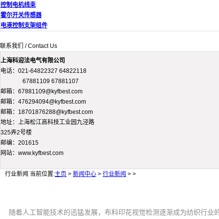
控制电机线束
霍尔开关传感器
电液控制支架组件
联系我们 / Contact Us
上海科迎法电气有限公司
电话：021-64822327 64822118
67881109 67881107
邮箱：67881109@kyfbest.com
邮箱：476294094@kyfbest.com
邮箱：18701876288@kyfbest.com
地址：上海松江高科技工业园九泾路
325弄2号楼
邮编：201615
网站：www.kyfbest.com
行业新闻
当前位置:
主页
>
新闻中心
>
行业新闻
> >
随着人工智能技术的迅猛发展，布料印花视觉检测逐渐成为纺织行业的