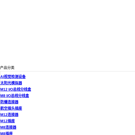
产品分类
AI视觉检测设备
太阳光模拟器
M12 I/O总线分线盒
M8 I/O总线分线盒
防爆连接器
航空插头插座
M12连接器
M12插座
M8连接器
M8插座