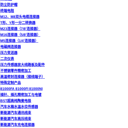
防尘防护帽
终端电阻
M12、M8双头电缆连接器
T形、Y形一分二转换器
M23连接器（7/8'连接器）
M16连接器（5/8'连接器）
M5连接器（1/4'连接器）
电磁阀连接器
压力变送器
二次仪表
压力传感器放大线路板及配件
不锈钢零件精密加工
高温密封连接器（接线端子）
特殊定制产品
81000FA 81000FI 81000NI
插针、插孔精密加工与电镀
BST超高纯陶瓷电极
汽车水箱水温水位传感器
新能源汽车通讯线束
新能源汽车高压线束
新能源汽车充电连接器