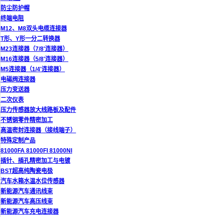
防尘防护帽
终端电阻
M12、M8双头电缆连接器
T形、Y形一分二转换器
M23连接器（7/8'连接器）
M16连接器（5/8'连接器）
M5连接器（1/4'连接器）
电磁阀连接器
压力变送器
二次仪表
压力传感器放大线路板及配件
不锈钢零件精密加工
高温密封连接器（接线端子）
特殊定制产品
81000FA 81000FI 81000NI
插针、插孔精密加工与电镀
BST超高纯陶瓷电极
汽车水箱水温水位传感器
新能源汽车通讯线束
新能源汽车高压线束
新能源汽车充电连接器