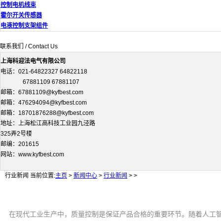
控制电机线束
霍尔开关传感器
电液控制支架组件
联系我们 / Contact Us
上海科迎法电气有限公司
电话：021-64822327 64822118
67881109 67881107
邮箱：67881109@kyfbest.com
邮箱：476294094@kyfbest.com
邮箱：18701876288@kyfbest.com
地址：上海松江高科技工业园九泾路
325弄2号楼
邮编：201615
网站：www.kyfbest.com
行业新闻
当前位置:
主页
>
新闻中心
>
行业新闻
> >
在现代工业生产中，质量控制是保证产品合格的重要环节。随着人工智