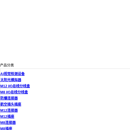
产品分类
AI视觉检测设备
太阳光模拟器
M12 I/O总线分线盒
M8 I/O总线分线盒
防爆连接器
航空插头插座
M12连接器
M12插座
M8连接器
M8插座