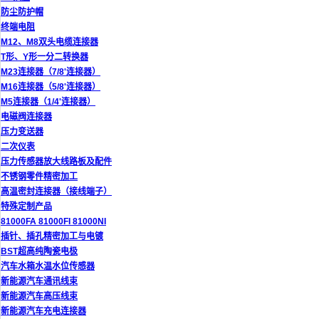
防尘防护帽
终端电阻
M12、M8双头电缆连接器
T形、Y形一分二转换器
M23连接器（7/8'连接器）
M16连接器（5/8'连接器）
M5连接器（1/4'连接器）
电磁阀连接器
压力变送器
二次仪表
压力传感器放大线路板及配件
不锈钢零件精密加工
高温密封连接器（接线端子）
特殊定制产品
81000FA 81000FI 81000NI
插针、插孔精密加工与电镀
BST超高纯陶瓷电极
汽车水箱水温水位传感器
新能源汽车通讯线束
新能源汽车高压线束
新能源汽车充电连接器