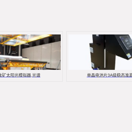
钛矿太阳光模拟器,光谱
单晶电池片3A级稳态准