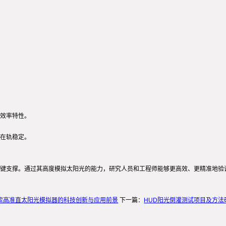
效率特性。
在轨稳定。
键支撑。通过其高度模拟太阳光的能力，研究人员和工程师能够更高效、更精准地验
索高准直太阳光模拟器的科技创新与应用前景
下一篇：
HUD阳光倒灌测试项目及方法