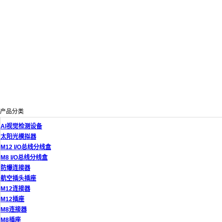
产品分类
AI视觉检测设备
太阳光模拟器
M12 I/O总线分线盒
M8 I/O总线分线盒
防爆连接器
航空插头插座
M12连接器
M12插座
M8连接器
M8插座