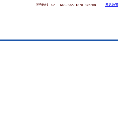
服务热线：021－64822327 18701876288
网站地图