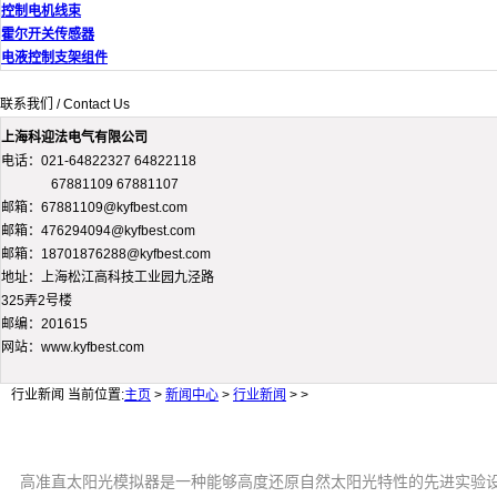
控制电机线束
霍尔开关传感器
电液控制支架组件
联系我们 / Contact Us
上海科迎法电气有限公司
电话：021-64822327 64822118
67881109 67881107
邮箱：67881109@kyfbest.com
邮箱：476294094@kyfbest.com
邮箱：18701876288@kyfbest.com
地址：上海松江高科技工业园九泾路
325弄2号楼
邮编：201615
网站：www.kyfbest.com
行业新闻
当前位置:
主页
>
新闻中心
>
行业新闻
> >
高准直太阳光模拟器是一种能够高度还原自然太阳光特性的先进实验