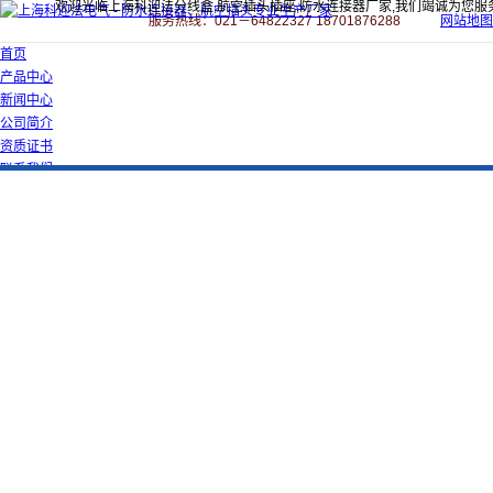
欢迎光临上海科迎法分线盒,航空插头插座,防水连接器厂家,我们竭诚为您服
服务热线：021－64822327 18701876288
网站地图
首页
产品中心
新闻中心
公司简介
资质证书
联系我们