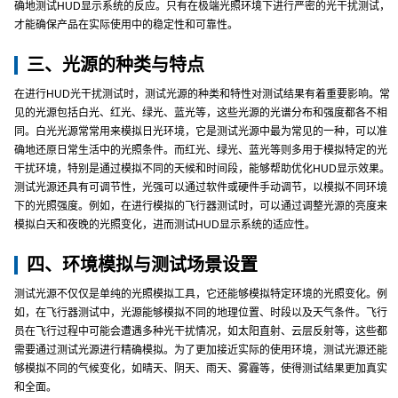
确地测试HUD显示系统的反应。只有在极端光照环境下进行严密的光干扰测试，
才能确保产品在实际使用中的稳定性和可靠性。
三、光源的种类与特点
在进行HUD光干扰测试时，测试光源的种类和特性对测试结果有着重要影响。常
见的光源包括白光、红光、绿光、蓝光等，这些光源的光谱分布和强度都各不相
同。白光光源常常用来模拟日光环境，它是测试光源中最为常见的一种，可以准
确地还原日常生活中的光照条件。而红光、绿光、蓝光等则多用于模拟特定的光
干扰环境，特别是通过模拟不同的天候和时间段，能够帮助优化HUD显示效果。
测试光源还具有可调节性，光强可以通过软件或硬件手动调节，以模拟不同环境
下的光照强度。例如，在进行模拟的飞行器测试时，可以通过调整光源的亮度来
模拟白天和夜晚的光照变化，进而测试HUD显示系统的适应性。
四、环境模拟与测试场景设置
测试光源不仅仅是单纯的光照模拟工具，它还能够模拟特定环境的光照变化。例
如，在飞行器测试中，光源能够模拟不同的地理位置、时段以及天气条件。飞行
员在飞行过程中可能会遭遇多种光干扰情况，如太阳直射、云层反射等，这些都
需要通过测试光源进行精确模拟。为了更加接近实际的使用环境，测试光源还能
够模拟不同的气候变化，如晴天、阴天、雨天、雾霾等，使得测试结果更加真实
和全面。