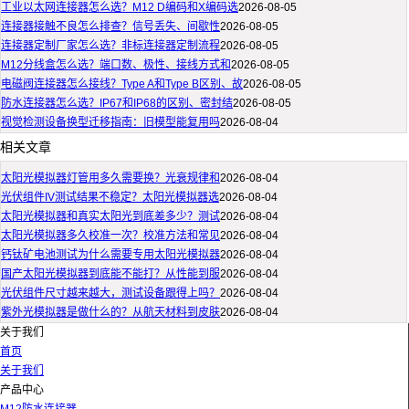
工业以太网连接器怎么选？M12 D编码和X编码选
2026-08-05
连接器接触不良怎么排查？信号丢失、间歇性
2026-08-05
连接器定制厂家怎么选？非标连接器定制流程
2026-08-05
M12分线盒怎么选？端口数、极性、接线方式和
2026-08-05
电磁阀连接器怎么接线？Type A和Type B区别、故
2026-08-05
防水连接器怎么选？IP67和IP68的区别、密封结
2026-08-05
视觉检测设备换型迁移指南：旧模型能复用吗
2026-08-04
相关文章
太阳光模拟器灯管用多久需要换？光衰规律和
2026-08-04
光伏组件IV测试结果不稳定？太阳光模拟器选
2026-08-04
太阳光模拟器和真实太阳光到底差多少？测试
2026-08-04
太阳光模拟器多久校准一次？校准方法和常见
2026-08-04
钙钛矿电池测试为什么需要专用太阳光模拟器
2026-08-04
国产太阳光模拟器到底能不能打？从性能到服
2026-08-04
光伏组件尺寸越来越大，测试设备跟得上吗？
2026-08-04
紫外光模拟器是做什么的？从航天材料到皮肤
2026-08-04
关于我们
首页
关于我们
产品中心