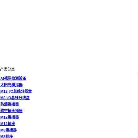
产品分类
AI视觉检测设备
太阳光模拟器
M12 I/O总线分线盒
M8 I/O总线分线盒
防爆连接器
航空插头插座
M12连接器
M12插座
M8连接器
M8插座