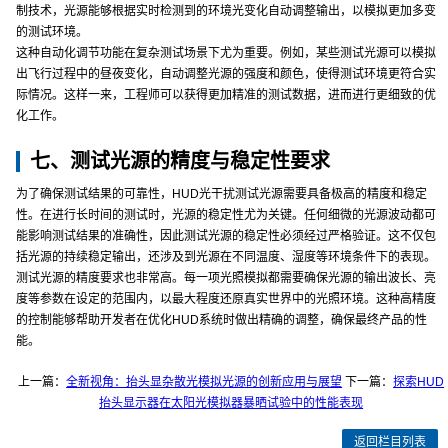
制技术，光源能够根据实时检测到的环境光变化自动调整输出，以模拟更加多变
的测试环境。
这种自动化调节功能在复杂测试场景下尤为重要。例如，某些测试光源可以模拟
出飞行过程中的昼夜变化，自动调整光源的强度和颜色，使得测试环境更符合实
际情况。这样一来，工程师可以获得更加精准的测试数据，进而进行更细致的优
化工作。
七、测试光源的精度与稳定性要求
为了确保测试结果的可靠性，HUD光干扰测试光源需要具备极高的精度和稳定
性。在进行长时间的测试时，光源的稳定性尤为关键。任何细微的光源波动都可
能影响测试结果的准确性，因此测试光源的稳定性必须经过严格验证。这不仅包
括光源的持续稳定输出，还涉及到光源在不同温度、湿度等环境条件下的表现。
测试光源的精度要求也非常高。每一项光照模拟都需要确保光源的输出波长、亮
度等参数在设定的范围内，以最大程度还原真实世界中的光照环境。这种高精度
的控制能够帮助开发者在优化HUD系统时做出精确的调整，确保最终产品的性
能。
上一篇：
全新视角：抬头显杂散光模拟光源的创新应用与展望
下一篇：
探索HUD
抬头显示器在太阳光模拟器暴晒试验中的性能表现
返回栏目列表