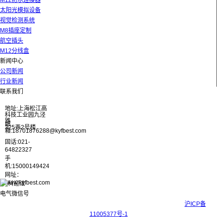
M12防水连接器
太阳光模拟设备
视觉检测系统
M8插座定制
航空插头
M12分线盒
新闻中心
公司新闻
行业新闻
联系我们
地址:上海松江高
科技工业园九泾
路
邮
325弄2号楼
箱:18701876288@kyfbest.com
固话:021-
64822327
手
机:15000149424
网址：
www.kyfbest.com
Copyright © 2017-2026 上海科迎法电气科技有限公司 ICP备案号：
沪ICP备
11005377号-1