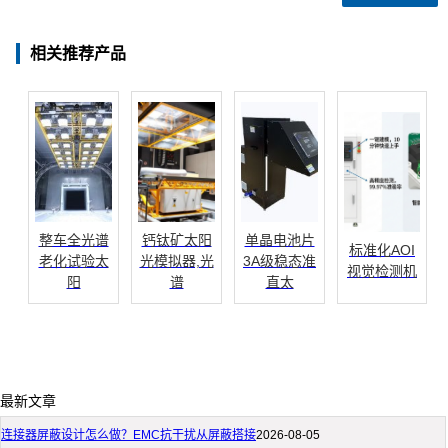
相关推荐产品
整车全光谱
钙钛矿太阳
单晶电池片
标准化AOI
老化试验太
光模拟器,光
3A级稳态准
视觉检测机
阳
谱
直太
最新文章
连接器屏蔽设计怎么做？EMC抗干扰从屏蔽搭接
2026-08-05