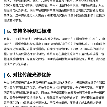
集成了气象模拟模块。例如，光源可结合色温调节技术，从3000K的暖光到
6500K的白光之间切换，模拟晨曦、午间和日落的不同氛围。有的系统还引入云
层遮挡与闪烁算法，模拟车辆在树林中或穿越高楼林立街区时阳光交替变化的复
杂情况。这种仿真能力大大提高了HUD在真实使用场景下的适配性和抗干扰能力
测试的科学性。
5. 支持多种测试标准
目前，HUD光学测试正逐步朝向标准化发展。国际汽车工程师学会（SAE）、中
国汽车工程学会等机构均提出了HUD显示测试中的抗阳光倒灌标准。HUD阳光倒
灌模拟光源可通过内置预设程序，自动执行符合GB、ISO及SAE等标准的测试流
程。测试人员仅需选择测试协议，系统即可在指定光照条件下运行标准流程，包
括连续照射时间、光强变化曲线、HUD内容刷新频率等参数记录，帮助厂商快速
完成产品认证准备。
6. 对比传统光源优势
与以往使用聚光灯或自然采光进行HUD测试的方法相比，模拟光源在稳定性和精
度上具有不可比拟的优势。传统手段难以控制环境变量，例如天气变化、季节不
同等都会导致测试结果波动。而HUD阳光倒灌模拟光源系统则完全独立于外部环
境，具备全天候可控运行能力。在能耗效率与设备寿命方面，现代模拟光源普遍
采用低功耗LED系统或冷光源技术，不仅发热量低，而且维护成本也相对更低，