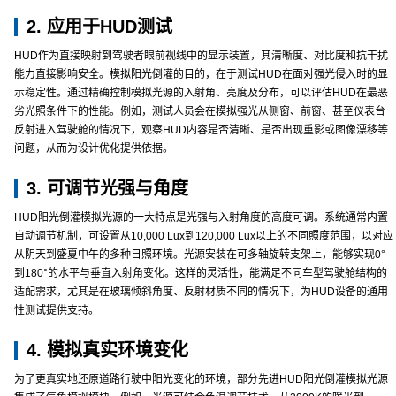
2. 应用于HUD测试
HUD作为直接映射到驾驶者眼前视线中的显示装置，其清晰度、对比度和抗干扰
能力直接影响安全。模拟阳光倒灌的目的，在于测试HUD在面对强光侵入时的显
示稳定性。通过精确控制模拟光源的入射角、亮度及分布，可以评估HUD在最恶
劣光照条件下的性能。例如，测试人员会在模拟强光从侧窗、前窗、甚至仪表台
反射进入驾驶舱的情况下，观察HUD内容是否清晰、是否出现重影或图像漂移等
问题，从而为设计优化提供依据。
3. 可调节光强与角度
HUD阳光倒灌模拟光源的一大特点是光强与入射角度的高度可调。系统通常内置
自动调节机制，可设置从10,000 Lux到120,000 Lux以上的不同照度范围，以对应
从阴天到盛夏中午的多种日照环境。光源安装在可多轴旋转支架上，能够实现0°
到180°的水平与垂直入射角变化。这样的灵活性，能满足不同车型驾驶舱结构的
适配需求，尤其是在玻璃倾斜角度、反射材质不同的情况下，为HUD设备的通用
性测试提供支持。
4. 模拟真实环境变化
为了更真实地还原道路行驶中阳光变化的环境，部分先进HUD阳光倒灌模拟光源