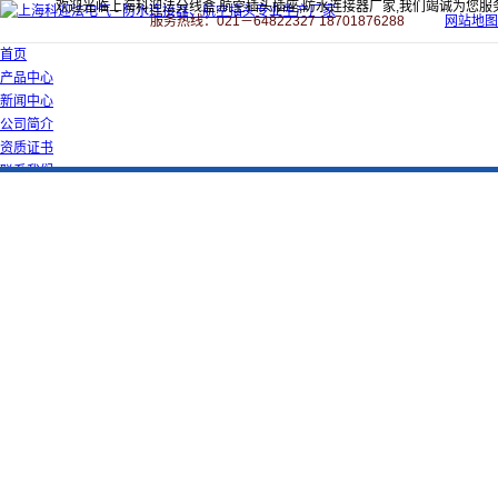
欢迎光临上海科迎法分线盒,航空插头插座,防水连接器厂家,我们竭诚为您服
服务热线：021－64822327 18701876288
网站地图
首页
产品中心
新闻中心
公司简介
资质证书
联系我们