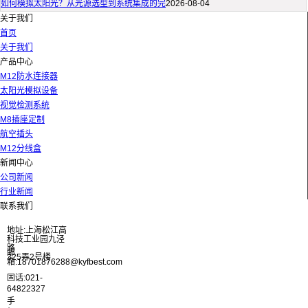
如何模拟太阳光？从光源选型到系统集成的完
2026-08-04
关于我们
首页
关于我们
产品中心
M12防水连接器
太阳光模拟设备
视觉检测系统
M8插座定制
航空插头
M12分线盒
新闻中心
公司新闻
行业新闻
联系我们
地址:上海松江高
科技工业园九泾
路
邮
325弄2号楼
箱:18701876288@kyfbest.com
固话:021-
64822327
手