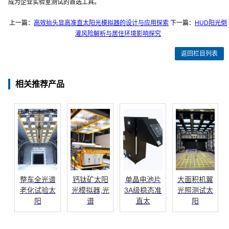
成为企业实验室测试的首选工具。
上一篇：
高效抬头显高准直太阳光模拟器的设计与应用探索
下一篇：
HUD阳光倒
灌风险解析与居住环境影响探究
返回栏目列表
相关推荐产品
整车全光谱
钙钛矿太阳
单晶电池片
大面积机翼
老化试验太
光模拟器,光
3A级稳态准
光照测试太
阳
谱
直太
阳