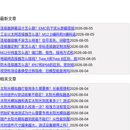
最新文章
连接器屏蔽设计怎么做？EMC抗干扰从屏蔽搭接
2026-08-05
工业以太网连接器怎么选？M12 D编码和X编码选
2026-08-05
连接器接触不良怎么排查？信号丢失、间歇性
2026-08-05
连接器定制厂家怎么选？非标连接器定制流程
2026-08-05
M12分线盒怎么选？端口数、极性、接线方式和
2026-08-05
电磁阀连接器怎么接线？Type A和Type B区别、故
2026-08-05
防水连接器怎么选？IP67和IP68的区别、密封结
2026-08-05
视觉检测设备换型迁移指南：旧模型能复用吗
2026-08-04
相关文章
太阳光模拟器灯管用多久需要换？光衰规律和
2026-08-04
光伏组件IV测试结果不稳定？太阳光模拟器选
2026-08-04
太阳光模拟器和真实太阳光到底差多少？测试
2026-08-04
太阳光模拟器多久校准一次？校准方法和常见
2026-08-04
钙钛矿电池测试为什么需要专用太阳光模拟器
2026-08-04
国产太阳光模拟器到底能不能打？从性能到服
2026-08-04
光伏组件尺寸越来越大，测试设备跟得上吗？
2026-08-04