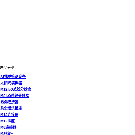
产品分类
AI视觉检测设备
太阳光模拟器
M12 I/O总线分线盒
M8 I/O总线分线盒
防爆连接器
航空插头插座
M12连接器
M12插座
M8连接器
M8插座