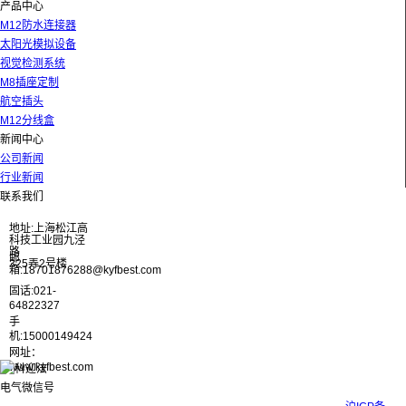
产品中心
M12防水连接器
太阳光模拟设备
视觉检测系统
M8插座定制
航空插头
M12分线盒
新闻中心
公司新闻
行业新闻
联系我们
地址:上海松江高
科技工业园九泾
路
邮
325弄2号楼
箱:18701876288@kyfbest.com
固话:021-
64822327
手
机:15000149424
网址：
www.kyfbest.com