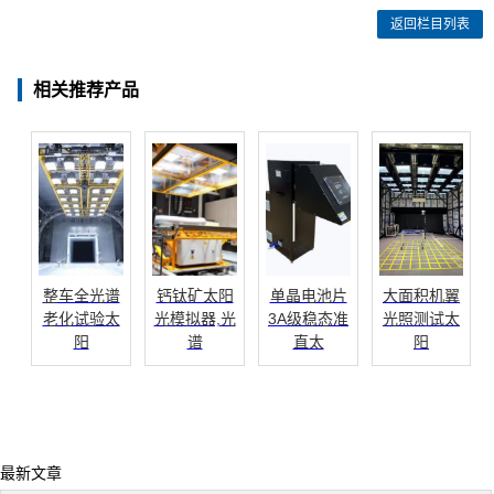
返回栏目列表
相关推荐产品
整车全光谱
钙钛矿太阳
单晶电池片
大面积机翼
老化试验太
光模拟器,光
3A级稳态准
光照测试太
阳
谱
直太
阳
最新文章