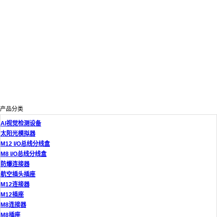
产品分类
AI视觉检测设备
太阳光模拟器
M12 I/O总线分线盒
M8 I/O总线分线盒
防爆连接器
航空插头插座
M12连接器
M12插座
M8连接器
M8插座