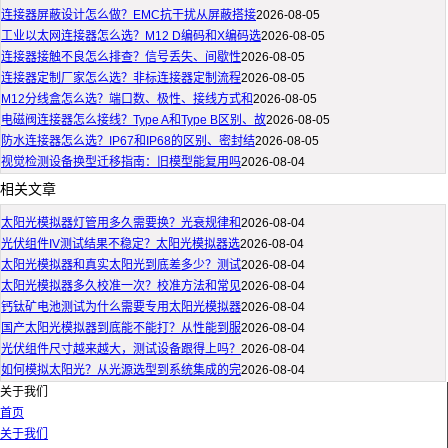
连接器屏蔽设计怎么做？EMC抗干扰从屏蔽搭接
2026-08-05
工业以太网连接器怎么选？M12 D编码和X编码选
2026-08-05
连接器接触不良怎么排查？信号丢失、间歇性
2026-08-05
连接器定制厂家怎么选？非标连接器定制流程
2026-08-05
M12分线盒怎么选？端口数、极性、接线方式和
2026-08-05
电磁阀连接器怎么接线？Type A和Type B区别、故
2026-08-05
防水连接器怎么选？IP67和IP68的区别、密封结
2026-08-05
视觉检测设备换型迁移指南：旧模型能复用吗
2026-08-04
相关文章
太阳光模拟器灯管用多久需要换？光衰规律和
2026-08-04
光伏组件IV测试结果不稳定？太阳光模拟器选
2026-08-04
太阳光模拟器和真实太阳光到底差多少？测试
2026-08-04
太阳光模拟器多久校准一次？校准方法和常见
2026-08-04
钙钛矿电池测试为什么需要专用太阳光模拟器
2026-08-04
国产太阳光模拟器到底能不能打？从性能到服
2026-08-04
光伏组件尺寸越来越大，测试设备跟得上吗？
2026-08-04
如何模拟太阳光？从光源选型到系统集成的完
2026-08-04
关于我们
首页
关于我们