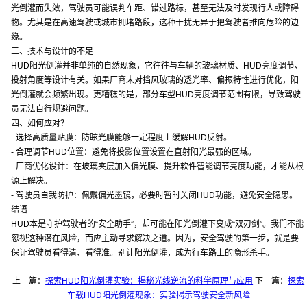
光倒灌而失效，驾驶员可能误判车距、错过路标，甚至无法及时发现行人或障碍
物。尤其是在高速驾驶或城市拥堵路段，这种干扰无异于把驾驶者推向危险的边
缘。
三、技术与设计的不足
HUD阳光倒灌并非单纯的自然现象，它往往与车辆的玻璃材质、HUD亮度调节、
投射角度等设计有关。如果厂商未对挡风玻璃的透光率、偏振特性进行优化，阳
光倒灌就会频繁出现。更糟糕的是，部分车型HUD亮度调节范围有限，导致驾驶
员无法自行规避问题。
四、如何应对？
- 选择高质量贴膜：防眩光膜能够一定程度上缓解HUD反射。
- 合理调节HUD位置：避免将投影位置设置在直射阳光最强的区域。
- 厂商优化设计：在玻璃夹层加入偏光膜、提升软件智能调节亮度功能，才能从根
源上解决。
- 驾驶员自我防护：佩戴偏光墨镜，必要时暂时关闭HUD功能，避免安全隐患。
结语
HUD本是守护驾驶者的“安全助手”，却可能在阳光倒灌下变成“双刃剑”。我们不能
忽视这种潜在风险，而应主动寻求解决之道。因为，安全驾驶的第一步，就是要
保证驾驶员看得清、看得准。别让阳光倒灌，成为行车路上的隐形杀手。
上一篇：
探索HUD阳光倒灌实验：揭秘光线逆流的科学原理与应用
下一篇：
探索
车载HUD阳光倒灌现象：实验揭示驾驶安全新风险