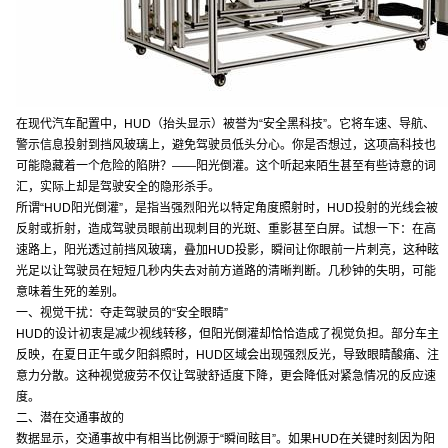
在现代汽车配置中，HUD（抬头显示）被誉为“安全黑科技”。它将车速、导航、
警示信息投射到挡风玻璃上，避免驾驶员低头分心。你是否想过，这项高科技也
可能隐藏着一个危险的陷阱？——阳光倒灌。这个听起来陌生甚至有些诗意的词
汇，实际上却是驾驶安全的隐形杀手。
所谓“HUD阳光倒灌”，是指当强烈阳光以特定角度照射时，HUD投射的光线会被
反射或折射，造成驾驶员眼前出现刺目的光斑、重影甚至白屏。试想一下：在高
速路上，阳光透过前挡风玻璃，叠加HUD投影，瞬间让你眼前一片刺亮，这种眩
光足以让驾驶员在短短几秒内失去对前方道路的清晰判断。几秒钟的失明，可能
意味着生死的差别。
一、视觉干扰：夺走驾驶员的“安全眼睛”
HUD的设计初衷是减少视线转移，但阳光倒灌却恰恰造成了视觉负担。部分车主
反映，在夏日正午或夕阳斜照时，HUD区域会出现强烈反光，导致眼睛酸痛、注
意力分散。这种视觉疲劳不仅让驾驶舒适度下降，更会降低对紧急情况的反应速
度。
二、潜在交通事故的
数据显示，交通事故中有相当比例源于“瞬间眩目”。如果HUD在关键时刻因为阳