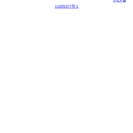
Copyright © 2017-2026 上海科迎法电气科技有限公司 ICP备案号：
沪ICP备
11005377号-1