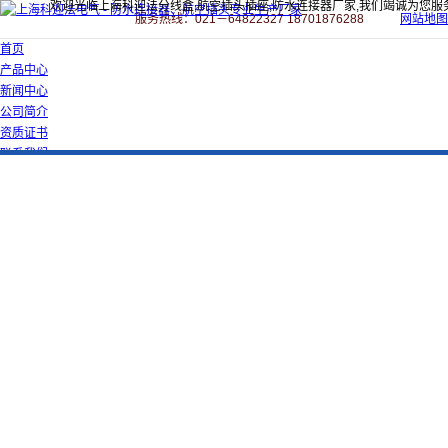
欢迎光临上海科迎法分线盒,航空插头插座,防水连接器厂家,我们竭诚为您服
服务热线：021－64822327 18701876288
网站地图
首页
产品中心
新闻中心
公司简介
资质证书
联系我们