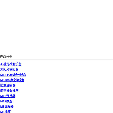
产品分类
AI视觉检测设备
太阳光模拟器
M12 I/O总线分线盒
M8 I/O总线分线盒
防爆连接器
航空插头插座
M12连接器
M12插座
M8连接器
M8插座