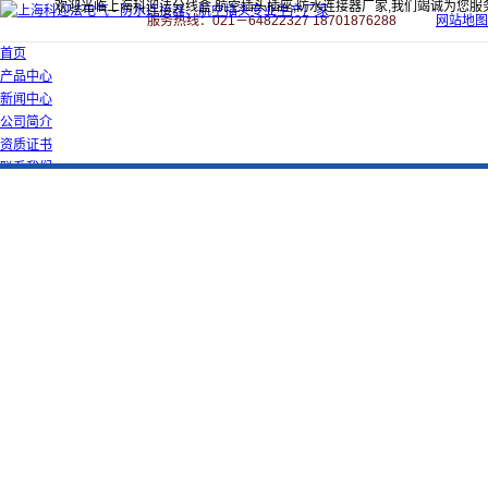
欢迎光临上海科迎法分线盒,航空插头插座,防水连接器厂家,我们竭诚为您服
服务热线：021－64822327 18701876288
网站地图
首页
产品中心
新闻中心
公司简介
资质证书
联系我们