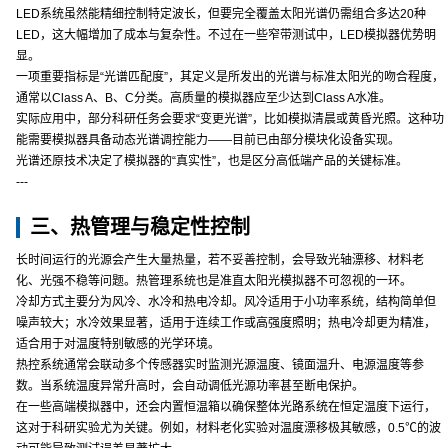
LED系统虽然能精细控制特定波长，但要完全覆盖太阳光谱仍需组合多达20种
LED，这大幅增加了成本与复杂性。不过在一些窄带测试中，LED模拟器优势明
显。
一项重要指标是“光谱匹配度”，其定义是所发出的光谱与标准太阳光的吻合程度，
通常以Class A、B、C分类。高质量的模拟器应至少达到Class A水准。
实际应用中，部分科研任务会要求“变更光谱”，比如模拟清晨或黄昏光照。这种功
能需要模拟器具备动态光谱调控能力——目前已由部分模块化设备实现。
光谱还原技术决定了模拟器的“真实性”，也是区分高低端产品的关键标准。
---
三、热管理与稳定性控制
长时间运行的光源会产生大量热量，若不妥善控制，会导致光轴漂移、材料老
化、光强不稳等问题。热管理系统也是准直太阳光模拟器不可忽视的一环。
冷却方式主要分为风冷、水冷和热电冷却。风冷适用于小功率系统，结构简单但
噪声较大；水冷效果显著，适用于连续工作或高强度照明；热电冷却更为精准，
适合用于对温度特别敏感的光学环境。
热控系统通常会联动多个传感器实时监测光源温度、镜面温升、电源温度等参
数。当系统温度异常升高时，会自动调低光源功率甚至断电保护。
在一些高端模拟器中，还会内置恒温箱以确保整体光路系统在恒定温度下运行，
这对于科研实验尤为关键。例如，材料老化实验对温度漂移极其敏感，0.5℃的波