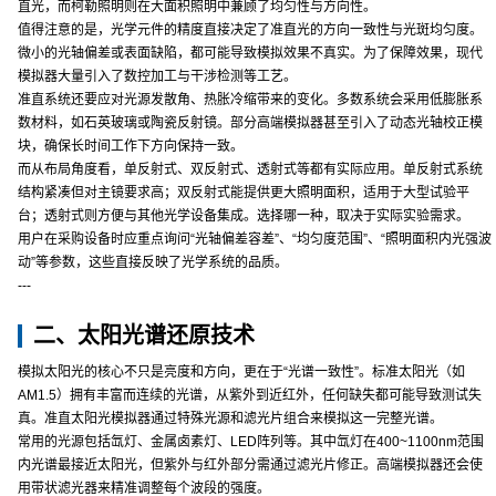
直光，而柯勒照明则在大面积照明中兼顾了均匀性与方向性。
值得注意的是，光学元件的精度直接决定了准直光的方向一致性与光斑均匀度。
微小的光轴偏差或表面缺陷，都可能导致模拟效果不真实。为了保障效果，现代
模拟器大量引入了数控加工与干涉检测等工艺。
准直系统还要应对光源发散角、热胀冷缩带来的变化。多数系统会采用低膨胀系
数材料，如石英玻璃或陶瓷反射镜。部分高端模拟器甚至引入了动态光轴校正模
块，确保长时间工作下方向保持一致。
而从布局角度看，单反射式、双反射式、透射式等都有实际应用。单反射式系统
结构紧凑但对主镜要求高；双反射式能提供更大照明面积，适用于大型试验平
台；透射式则方便与其他光学设备集成。选择哪一种，取决于实际实验需求。
用户在采购设备时应重点询问“光轴偏差容差”、“均匀度范围”、“照明面积内光强波
动”等参数，这些直接反映了光学系统的品质。
---
二、太阳光谱还原技术
模拟太阳光的核心不只是亮度和方向，更在于“光谱一致性”。标准太阳光（如
AM1.5）拥有丰富而连续的光谱，从紫外到近红外，任何缺失都可能导致测试失
真。准直太阳光模拟器通过特殊光源和滤光片组合来模拟这一完整光谱。
常用的光源包括氙灯、金属卤素灯、LED阵列等。其中氙灯在400~1100nm范围
内光谱最接近太阳光，但紫外与红外部分需通过滤光片修正。高端模拟器还会使
用带状滤光器来精准调整每个波段的强度。