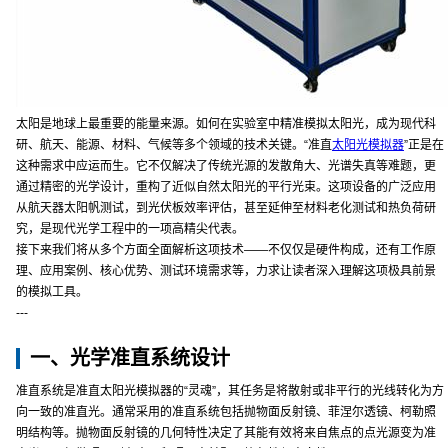
太阳是地球上最重要的能量来源。如何在实验室中精准模拟太阳光，成为现代科
研、航天、能源、材料、气候等多个领域的技术关键。“准直
太阳光模拟器
”正是在
这种需求中应运而生。它不仅解决了传统光源的发散角大、光谱失真等难题，更
通过精密的光学设计，重构了近似自然太阳光的平行光束。这项设备的广泛应用
从航天器太阳帆测试，到光伏板效率评估，甚至延伸至材料老化测试和热负荷研
究，是现代光学工程中的一项高精尖代表。
接下来我们将从多个方面全面解析这项技术——不仅仅是硬件构成，还有工作原
理、应用案例、核心优势、测试环境需求等，力求让读者深入理解这项极具前景
的模拟工具。
---
一、光学准直系统设计
准直系统是准直太阳光模拟器的“灵魂”，其任务是将散射或非平行的光线转化为方
向一致的准直光。通常采用的准直系统包括抛物面反射镜、菲涅尔透镜、柯勒照
明结构等。抛物面反射镜的几何特性决定了其能有效将来自焦点的点光源变为准