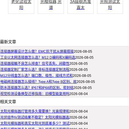
老化试验太
光模拟器,光
3A级稳态准
光照测试太
阳
谱
直太
阳
最新文章
连接器屏蔽设计怎么做？EMC抗干扰从屏蔽搭接
2026-08-05
工业以太网连接器怎么选？M12 D编码和X编码选
2026-08-05
连接器接触不良怎么排查？信号丢失、间歇性
2026-08-05
连接器定制厂家怎么选？非标连接器定制流程
2026-08-05
M12分线盒怎么选？端口数、极性、接线方式和
2026-08-05
电磁阀连接器怎么接线？Type A和Type B区别、故
2026-08-05
防水连接器怎么选？IP67和IP68的区别、密封结
2026-08-05
视觉检测设备换型迁移指南：旧模型能复用吗
2026-08-04
相关文章
太阳光模拟器灯管用多久需要换？光衰规律和
2026-08-04
光伏组件IV测试结果不稳定？太阳光模拟器选
2026-08-04
太阳光模拟器和真实太阳光到底差多少？测试
2026-08-04