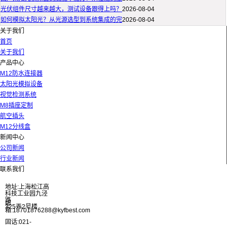
光伏组件尺寸越来越大，测试设备跟得上吗？
2026-08-04
如何模拟太阳光？从光源选型到系统集成的完
2026-08-04
关于我们
首页
关于我们
产品中心
M12防水连接器
太阳光模拟设备
视觉检测系统
M8插座定制
航空插头
M12分线盒
新闻中心
公司新闻
行业新闻
联系我们
地址:上海松江高
科技工业园九泾
路
邮
325弄2号楼
箱:18701876288@kyfbest.com
固话:021-