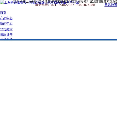
欢迎光临上海科迎法分线盒,航空插头插座,防水连接器厂家,我们竭诚为您服
服务热线：021－64822327 18701876288
网站地图
首页
产品中心
新闻中心
公司简介
资质证书
联系我们