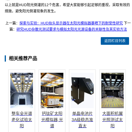
以上就是HUD阳光倒灌的12个危害，希望大家能够引起足够的重视，采取有效的
措施，避免阳光倒灌现象的发生。
上一篇：
探索与实验：HUD抬头显示器在太阳光模拟器暴晒下的耐受性研究
下一
篇：
研究HUD杂散光测试要求与模拟太阳光光源设备的关联性及其实验方法
返回栏目列表
相关推荐产品
整车全光谱
钙钛矿太阳
单晶电池片
大面积机翼
老化试验太
光模拟器,光
3A级稳态准
光照测试太
阳
谱
直太
阳