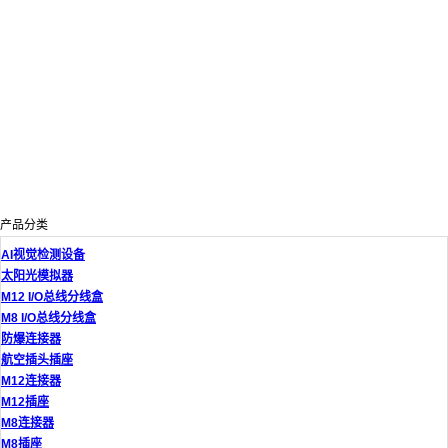
产品分类
AI视觉检测设备
太阳光模拟器
M12 I/O总线分线盒
M8 I/O总线分线盒
防爆连接器
航空插头插座
M12连接器
M12插座
M8连接器
M8插座