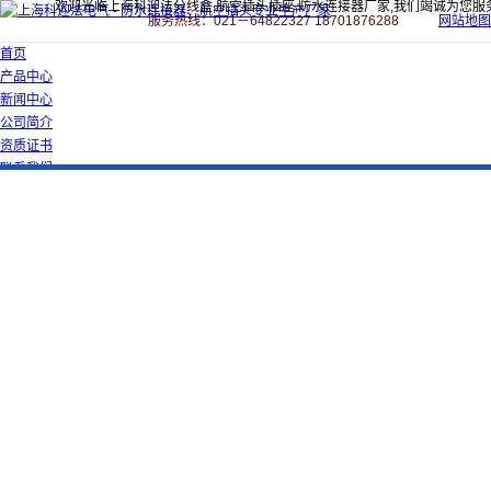
欢迎光临上海科迎法分线盒,航空插头插座,防水连接器厂家,我们竭诚为您服
服务热线：021－64822327 18701876288
网站地图
首页
产品中心
新闻中心
公司简介
资质证书
联系我们