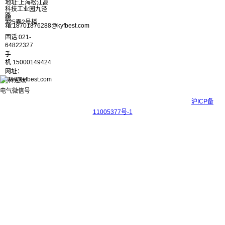
地址:上海松江高
科技工业园九泾
路
邮
325弄2号楼
箱:18701876288@kyfbest.com
固话:021-
64822327
手
机:15000149424
网址：
www.kyfbest.com
Copyright © 2017-2026 上海科迎法电气科技有限公司 ICP备案号：
沪ICP备
11005377号-1