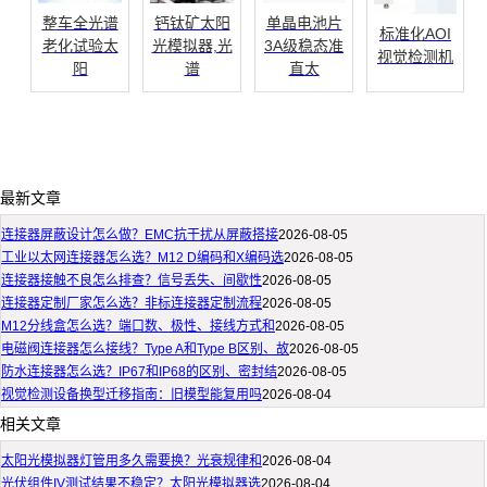
整车全光谱
钙钛矿太阳
单晶电池片
标准化AOI
老化试验太
光模拟器,光
3A级稳态准
视觉检测机
阳
谱
直太
最新文章
连接器屏蔽设计怎么做？EMC抗干扰从屏蔽搭接
2026-08-05
工业以太网连接器怎么选？M12 D编码和X编码选
2026-08-05
连接器接触不良怎么排查？信号丢失、间歇性
2026-08-05
连接器定制厂家怎么选？非标连接器定制流程
2026-08-05
M12分线盒怎么选？端口数、极性、接线方式和
2026-08-05
电磁阀连接器怎么接线？Type A和Type B区别、故
2026-08-05
防水连接器怎么选？IP67和IP68的区别、密封结
2026-08-05
视觉检测设备换型迁移指南：旧模型能复用吗
2026-08-04
相关文章
太阳光模拟器灯管用多久需要换？光衰规律和
2026-08-04
光伏组件IV测试结果不稳定？太阳光模拟器选
2026-08-04