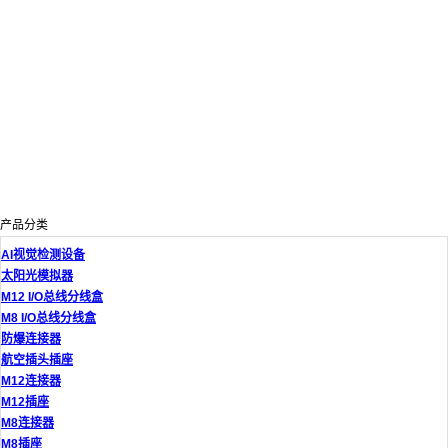
产品分类
AI视觉检测设备
太阳光模拟器
M12 I/O总线分线盒
M8 I/O总线分线盒
防爆连接器
航空插头插座
M12连接器
M12插座
M8连接器
M8插座