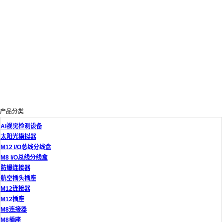
产品分类
AI视觉检测设备
太阳光模拟器
M12 I/O总线分线盒
M8 I/O总线分线盒
防爆连接器
航空插头插座
M12连接器
M12插座
M8连接器
M8插座