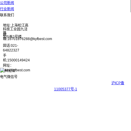
公司新闻
行业新闻
联系我们
地址:上海松江高
科技工业园九泾
路
邮
325弄2号楼
箱:18701876288@kyfbest.com
固话:021-
64822327
手
机:15000149424
网址：
www.kyfbest.com
Copyright © 2017-2026 上海科迎法电气科技有限公司 ICP备案号：
沪ICP备
11005377号-1