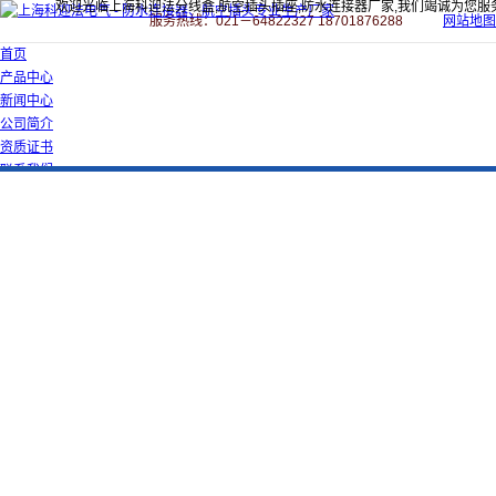
欢迎光临上海科迎法分线盒,航空插头插座,防水连接器厂家,我们竭诚为您服
服务热线：021－64822327 18701876288
网站地图
首页
产品中心
新闻中心
公司简介
资质证书
联系我们