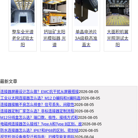
整车全光谱
钙钛矿太阳
单晶电池片
大面积机翼
老化试验太
光模拟器,光
3A级稳态准
光照测试太
阳
谱
直太
阳
最新文章
连接器屏蔽设计怎么做？EMC抗干扰从屏蔽搭接
2026-08-05
工业以太网连接器怎么选？M12 D编码和X编码选
2026-08-05
连接器接触不良怎么排查？信号丢失、间歇性
2026-08-05
连接器定制厂家怎么选？非标连接器定制流程
2026-08-05
M12分线盒怎么选？端口数、极性、接线方式和
2026-08-05
电磁阀连接器怎么接线？Type A和Type B区别、故
2026-08-05
防水连接器怎么选？IP67和IP68的区别、密封结
2026-08-05
视觉检测设备换型迁移指南：旧模型能复用吗
2026-08-04