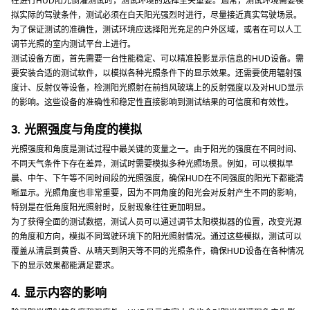
在进行HUD阳光倒灌测试时，测试环境的选择至关重要。通常，测试环境需要模
拟实际的驾驶条件，测试必须在白天阳光强烈时进行，尽量接近真实驾驶场景。
为了保证测试的准确性，测试环境应选择阳光充足的户外区域，或者在可以人工
调节光照的室内测试平台上进行。
测试设备方面，首先需要一台性能稳定、可以精准投影显示信息的HUD设备。需
要安装合适的测试软件，以模拟各种光照条件下的显示效果。还需要使用辐射强
度计、反射仪等设备，检测阳光照射在前挡风玻璃上的反射强度以及对HUD显示
的影响。这些设备的准确性和稳定性直接影响到测试结果的可信度和有效性。
3. 光照强度与角度的模拟
光照强度和角度是测试过程中最关键的变量之一。由于阳光的强度在不同时间、
不同天气条件下存在差异，测试时需要模拟多种光照场景。例如，可以模拟早
晨、中午、下午等不同时间段的光照强度，确保HUD在不同强度的阳光下都能清
晰显示。光照角度也非常重要，因为不同角度的阳光会对反射产生不同的影响，
特别是在低角度阳光照射时，反射现象往往更加明显。
为了获得全面的测试数据，测试人员可以通过调节太阳模拟器的位置，改变光源
的角度和方向，模拟不同驾驶环境下的阳光照射情况。通过这些模拟，测试可以
覆盖从清晨到黄昏、从晴天到阴天等不同的光照条件，确保HUD设备在各种情况
下的显示效果都能满足要求。
4. 显示内容的影响