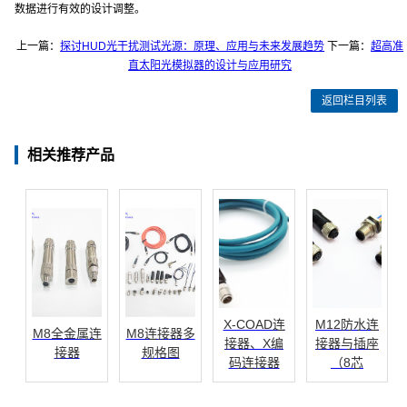
数据进行有效的设计调整。
上一篇：
探讨HUD光干扰测试光源：原理、应用与未来发展趋势
下一篇：
超高准
直太阳光模拟器的设计与应用研究
返回栏目列表
相关推荐产品
X-COAD连
M12防水连
M8全金属连
M8连接器多
接器、X编
接器与插座
接器
规格图
码连接器
（8芯