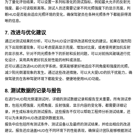
为了量化评估结果，可以设置一系列标准化的测试指标，例如最大允许的反射光
强度、最小可读取距离等。测试人员还需要记录不同光照强度下的显示亮度，判
断HUD是否能自适应光照环境的变化，确保驾驶员在各种光照条件下都能获得清
晰的信息。
7. 改进与优化建议
通过对测试结果的分析，可以为HUD设计提供改进和优化的建议。如果在强烈阳
光下出现倒灌现象，可以考虑提高显示亮度、增加对比度，或者使用更加抗反射
的显示技术。针对不同光照条件下的折射和反射问题，可以对前挡风玻璃进行优
化设计，采用具有更好抗反射性能的材料或涂层。
还可以通过改进HUD的光学系统，使其能够更好地适应不同角度和强度的光照，
减少阳光倒灌现象的发生。通过这些改进措施，可以大大提UD的抗干扰能力，确
保驾驶员在各种驾驶环境下都能安全、便捷地使用HUD功能。
8. 测试数据的记录与报告
在进行HUD阳光倒灌测试时，详细的测试数据记录和报告至关重要。所有测试参
数，包括光照强度、光照角度、反射强度、显示内容的变化等，都需要详细记
录，并生成标准化的测试报告。这些报告不仅可以帮助工程师分析测试结果，还
可以为未来的HUD改进提供数据支持。
报告中应包括所有测试条件、测试设备以及最终的测试结果，并给出相应的改进
建议。报告还应涵盖HUD在不同环境下的性能表现，确保设计团队能够根据测试