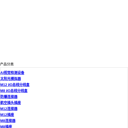
产品分类
AI视觉检测设备
太阳光模拟器
M12 I/O总线分线盒
M8 I/O总线分线盒
防爆连接器
航空插头插座
M12连接器
M12插座
M8连接器
M8插座