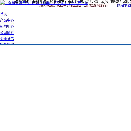
欢迎光临上海科迎法分线盒,航空插头插座,防水连接器厂家,我们竭诚为您服
服务热线：021－64822327 18701876288
网站地图
首页
产品中心
新闻中心
公司简介
资质证书
联系我们