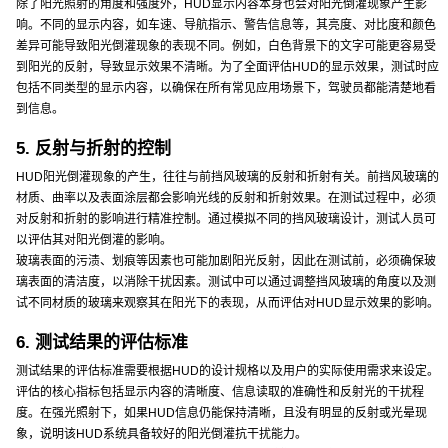
除了阳光照射的角度和强度外，HUD显示内容本身也会对阳光倒灌现象产生影
响。不同的显示内容，如车速、导航指示、警告信息等，其亮度、对比度和颜色
差异可能导致阳光倒灌现象的表现不同。例如，白色背景下的文字可能更容易受
到阳光的反射，导致显示效果不清晰。为了全面评估HUD的显示效果，测试时应
包括不同类型的显示内容，以确保在所有常见应用场景下，驾驶员都能清楚地看
到信息。
5. 反射与折射的控制
HUD阳光倒灌现象的产生，往往与前挡风玻璃的反射和折射有关。前挡风玻璃的
材质、曲率以及表面涂层都会影响光线的反射和折射效果。在测试过程中，必须
对反射和折射的影响进行精准控制。通过模拟不同的挡风玻璃设计，测试人员可
以评估其对阳光倒灌的影响。
玻璃表面的污渍、划痕等因素也可能加剧阳光反射，因此在测试前，必须确保玻
璃表面的清洁度，以消除干扰因素。测试中可以通过调整挡风玻璃的角度以及测
试不同材质的玻璃来观察其在阳光下的表现，从而评估对HUD显示效果的影响。
6. 测试结果的评估标准
测试结果的评估标准需要根据HUD的设计规格以及用户的实际使用需求来设定。
评估的核心指标包括显示内容的清晰度、信息读取的准确性和反射光的干扰程
度。在强光照射下，如果HUD信息仍能保持清晰，且没有明显的反射或光晕现
象，说明该HUD系统具备较好的阳光倒灌抗干扰能力。