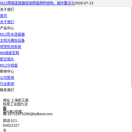
M12焊接连接器现场焊接焊杯结构、操作要点与
2026-07-13
关于我们
首页
关于我们
产品中心
M12防水连接器
太阳光模拟设备
视觉检测系统
M8插座定制
航空插头
M12分线盒
新闻中心
公司新闻
行业新闻
联系我们
地址:上海松江高
科技工业园九泾
路
邮
325弄2号楼
箱:18701876288@kyfbest.com
固话:021-
64822327
手