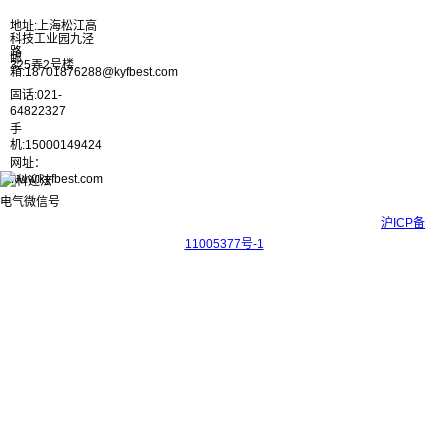
地址:上海松江高
科技工业园九泾
路
邮
325弄2号楼
箱:18701876288@kyfbest.com
固话:021-
64822327
手
机:15000149424
网址：
www.kyfbest.com
Copyright © 2017-2026 上海科迎法电气科技有限公司 ICP备案号：
沪ICP备
11005377号-1