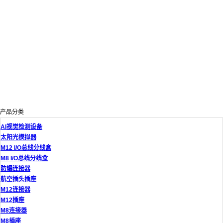
产品分类
AI视觉检测设备
太阳光模拟器
M12 I/O总线分线盒
M8 I/O总线分线盒
防爆连接器
航空插头插座
M12连接器
M12插座
M8连接器
M8插座