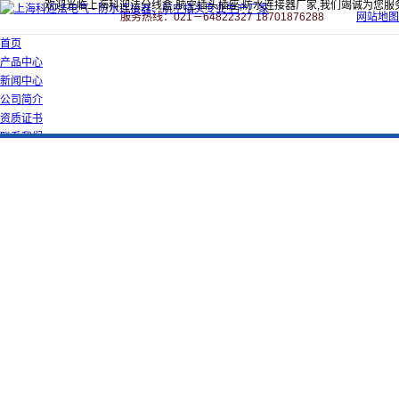
欢迎光临上海科迎法分线盒,航空插头插座,防水连接器厂家,我们竭诚为您服
服务热线：021－64822327 18701876288
网站地图
首页
产品中心
新闻中心
公司简介
资质证书
联系我们