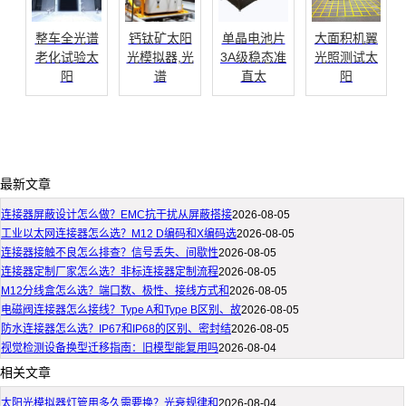
整车全光谱
钙钛矿太阳
单晶电池片
大面积机翼
老化试验太
光模拟器,光
3A级稳态准
光照测试太
阳
谱
直太
阳
最新文章
连接器屏蔽设计怎么做？EMC抗干扰从屏蔽搭接
2026-08-05
工业以太网连接器怎么选？M12 D编码和X编码选
2026-08-05
连接器接触不良怎么排查？信号丢失、间歇性
2026-08-05
连接器定制厂家怎么选？非标连接器定制流程
2026-08-05
M12分线盒怎么选？端口数、极性、接线方式和
2026-08-05
电磁阀连接器怎么接线？Type A和Type B区别、故
2026-08-05
防水连接器怎么选？IP67和IP68的区别、密封结
2026-08-05
视觉检测设备换型迁移指南：旧模型能复用吗
2026-08-04
相关文章
太阳光模拟器灯管用多久需要换？光衰规律和
2026-08-04