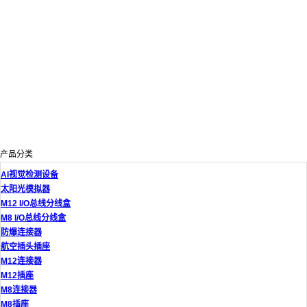
产品分类
AI视觉检测设备
太阳光模拟器
M12 I/O总线分线盒
M8 I/O总线分线盒
防爆连接器
航空插头插座
M12连接器
M12插座
M8连接器
M8插座