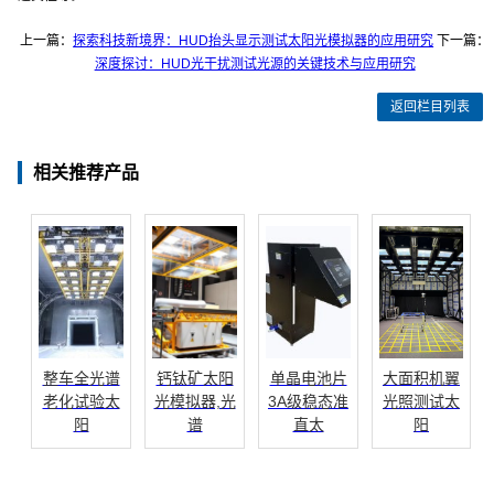
上一篇：
探索科技新境界：HUD抬头显示测试太阳光模拟器的应用研究
下一篇：
深度探讨：HUD光干扰测试光源的关键技术与应用研究
返回栏目列表
相关推荐产品
整车全光谱
钙钛矿太阳
单晶电池片
大面积机翼
老化试验太
光模拟器,光
3A级稳态准
光照测试太
阳
谱
直太
阳