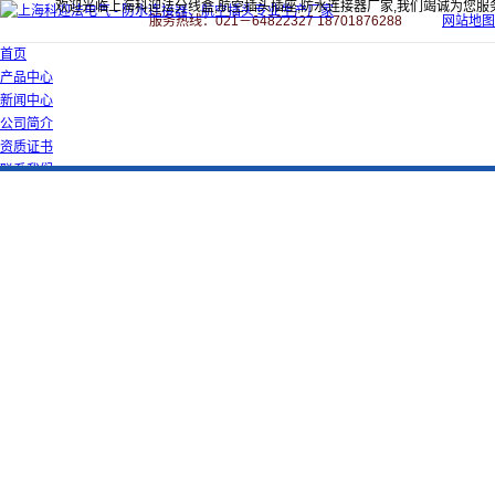
欢迎光临上海科迎法分线盒,航空插头插座,防水连接器厂家,我们竭诚为您服
服务热线：021－64822327 18701876288
网站地图
首页
产品中心
新闻中心
公司简介
资质证书
联系我们