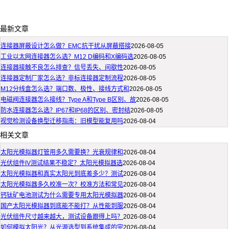
最新文章
连接器屏蔽设计怎么做？EMC抗干扰从屏蔽搭接
2026-08-05
工业以太网连接器怎么选？M12 D编码和X编码选
2026-08-05
连接器接触不良怎么排查？信号丢失、间歇性
2026-08-05
连接器定制厂家怎么选？非标连接器定制流程
2026-08-05
M12分线盒怎么选？端口数、极性、接线方式和
2026-08-05
电磁阀连接器怎么接线？Type A和Type B区别、故
2026-08-05
防水连接器怎么选？IP67和IP68的区别、密封结
2026-08-05
视觉检测设备换型迁移指南：旧模型能复用吗
2026-08-04
相关文章
太阳光模拟器灯管用多久需要换？光衰规律和
2026-08-04
光伏组件IV测试结果不稳定？太阳光模拟器选
2026-08-04
太阳光模拟器和真实太阳光到底差多少？测试
2026-08-04
太阳光模拟器多久校准一次？校准方法和常见
2026-08-04
钙钛矿电池测试为什么需要专用太阳光模拟器
2026-08-04
国产太阳光模拟器到底能不能打？从性能到服
2026-08-04
光伏组件尺寸越来越大，测试设备跟得上吗？
2026-08-04
如何模拟太阳光？从光源选型到系统集成的完
2026-08-04