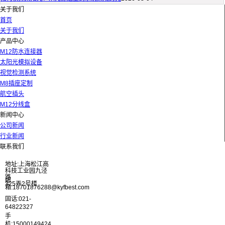
关于我们
首页
关于我们
产品中心
M12防水连接器
太阳光模拟设备
视觉检测系统
M8插座定制
航空插头
M12分线盒
新闻中心
公司新闻
行业新闻
联系我们
地址:上海松江高
科技工业园九泾
路
邮
325弄2号楼
箱:18701876288@kyfbest.com
固话:021-
64822327
手
机:15000149424