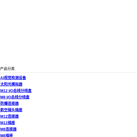
产品分类
AI视觉检测设备
太阳光模拟器
M12 I/O总线分线盒
M8 I/O总线分线盒
防爆连接器
航空插头插座
M12连接器
M12插座
M8连接器
M8插座