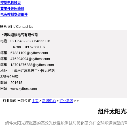
控制电机线束
霍尔开关传感器
电液控制支架组件
联系我们 / Contact Us
上海科迎法电气有限公司
电话：021-64822327 64822118
67881109 67881107
邮箱：67881109@kyfbest.com
邮箱：476294094@kyfbest.com
邮箱：18701876288@kyfbest.com
地址：上海松江高科技工业园九泾路
325弄2号楼
邮编：201615
网站：www.kyfbest.com
行业新闻
当前位置:
主页
>
新闻中心
>
行业新闻
> >
组件太阳光
组件太阳光模拟器的高效光伏性能测试与优化研究在全球能源转型的