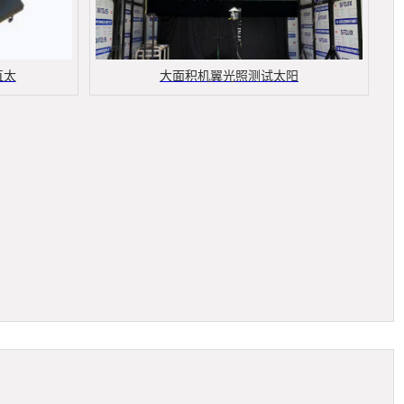
直太
大面积机翼光照测试太阳