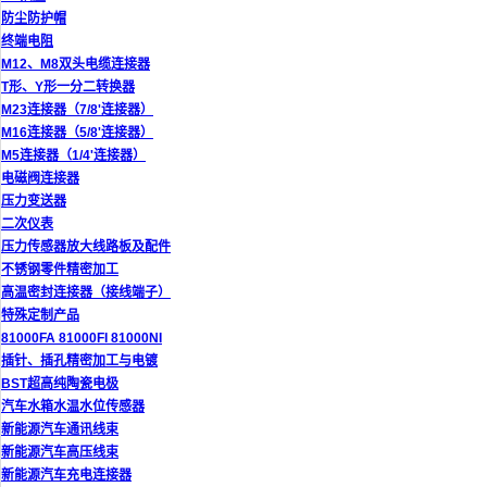
防尘防护帽
终端电阻
M12、M8双头电缆连接器
T形、Y形一分二转换器
M23连接器（7/8'连接器）
M16连接器（5/8'连接器）
M5连接器（1/4'连接器）
电磁阀连接器
压力变送器
二次仪表
压力传感器放大线路板及配件
不锈钢零件精密加工
高温密封连接器（接线端子）
特殊定制产品
81000FA 81000FI 81000NI
插针、插孔精密加工与电镀
BST超高纯陶瓷电极
汽车水箱水温水位传感器
新能源汽车通讯线束
新能源汽车高压线束
新能源汽车充电连接器