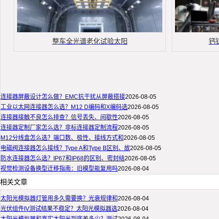
整车全光谱老化试验太阳
钙
连接器屏蔽设计怎么做？EMC抗干扰从屏蔽搭接
2026-08-05
工业以太网连接器怎么选？M12 D编码和X编码选
2026-08-05
连接器接触不良怎么排查？信号丢失、间歇性
2026-08-05
连接器定制厂家怎么选？非标连接器定制流程
2026-08-05
M12分线盒怎么选？端口数、极性、接线方式和
2026-08-05
电磁阀连接器怎么接线？Type A和Type B区别、故
2026-08-05
防水连接器怎么选？IP67和IP68的区别、密封结
2026-08-05
视觉检测设备换型迁移指南：旧模型能复用吗
2026-08-04
相关文章
太阳光模拟器灯管用多久需要换？光衰规律和
2026-08-04
光伏组件IV测试结果不稳定？太阳光模拟器选
2026-08-04