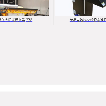
钛矿太阳光模拟器,光谱
单晶电池片3A级稳态准