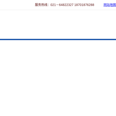
服务热线：021－64822327 18701876288
网站地图