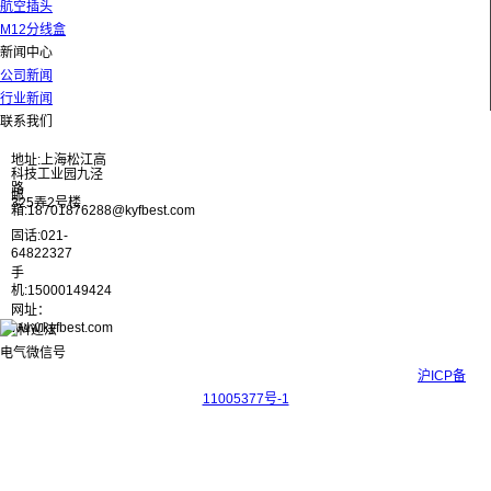
航空插头
M12分线盒
新闻中心
公司新闻
行业新闻
联系我们
地址:上海松江高
科技工业园九泾
路
邮
325弄2号楼
箱:18701876288@kyfbest.com
固话:021-
64822327
手
机:15000149424
网址：
www.kyfbest.com
Copyright © 2017-2026 上海科迎法电气科技有限公司 ICP备案号：
沪ICP备
11005377号-1