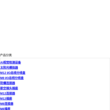
产品分类
AI视觉检测设备
太阳光模拟器
M12 I/O总线分线盒
M8 I/O总线分线盒
防爆连接器
航空插头插座
M12连接器
M12插座
M8连接器
M8插座