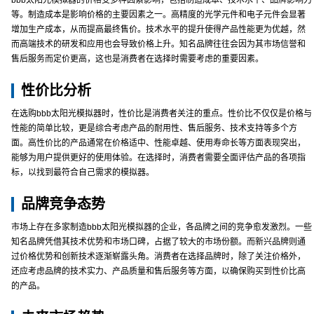
bbb太阳光模拟器的价格受多种因素影响，包括制造成本、技术水平、品牌影响力
等。制造成本是影响价格的主要因素之一。高精度的光学元件和电子元件会显著
增加生产成本，从而提高最终售价。技术水平的提升使得产品性能更为优越，然
而高端技术的研发和应用也会导致价格上升。知名品牌往往会因为其市场信誉和
售后服务而定价更高，这也是消费者在选择时需要考虑的重要因素。
性价比分析
在选购bbb太阳光模拟器时，性价比是消费者关注的重点。性价比不仅仅是价格与
性能的简单比较，更是综合考虑产品的耐用性、售后服务、技术支持等多个方
面。高性价比的产品通常在价格适中、性能卓越、使用寿命长等方面表现突出，
能够为用户提供更好的使用体验。在选择时，消费者需要全面评估产品的各项指
标，以找到最符合自己需求的模拟器。
品牌竞争态势
市场上存在多家制造bbb太阳光模拟器的企业，各品牌之间的竞争愈发激烈。一些
知名品牌凭借其技术优势和市场口碑，占据了较大的市场份额。而新兴品牌则通
过价格优势和创新技术逐渐崭露头角。消费者在选择品牌时，除了关注价格外，
还应考虑品牌的技术实力、产品质量和售后服务等方面，以确保购买到性价比高
的产品。