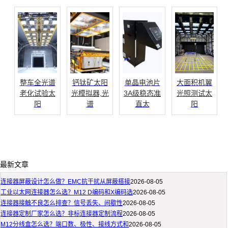
整车全光谱
钙钛矿太阳
单晶电池片
大面积机翼
老化试验太
光模拟器,光
3A级稳态准
光照测试太
阳
谱
直太
阳
最新文章
连接器屏蔽设计怎么做？EMC抗干扰从屏蔽搭接
2026-08-05
工业以太网连接器怎么选？M12 D编码和X编码选
2026-08-05
连接器接触不良怎么排查？信号丢失、间歇性
2026-08-05
连接器定制厂家怎么选？非标连接器定制流程
2026-08-05
M12分线盒怎么选？端口数、极性、接线方式和
2026-08-05