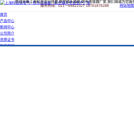
欢迎光临上海科迎法分线盒,航空插头插座,防水连接器厂家,我们竭诚为您服
服务热线：021－64822327 18701876288
网站地图
首页
产品中心
新闻中心
公司简介
资质证书
联系我们