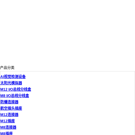
产品分类
AI视觉检测设备
太阳光模拟器
M12 I/O总线分线盒
M8 I/O总线分线盒
防爆连接器
航空插头插座
M12连接器
M12插座
M8连接器
M8插座