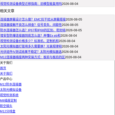
视觉检测设备换型迁移指南：旧模型能复用吗
2026-08-04
相关文章
连接器屏蔽设计怎么做？EMC抗干扰从屏蔽搭接
2026-08-05
连接器接触不良怎么排查？信号丢失、间歇性
2026-08-05
防水连接器怎么选？IP67和IP68的区别、密封结
2026-08-05
增安型防爆连接器到底怎么选？弄懂Ex eb和
2026-08-04
视觉检测设备价格多少？标准机、定制机和
2026-08-04
太阳光模拟器灯管用多久需要换？光衰规律和
2026-08-04
光伏组件IV测试结果不稳定？太阳光模拟器选
2026-08-04
M12连接器插座两种安装方式：板前与板后的区
2026-08-04
关于我们
首页
关于我们
产品中心
M12防水连接器
太阳光模拟设备
视觉检测系统
M8插座定制
航空插头
M12分线盒