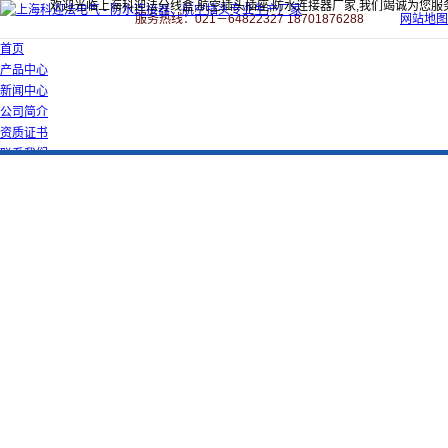
欢迎光临上海科迎法分线盒,航空插头插座,防水连接器厂家,我们竭诚为您服
服务热线：021－64822327 18701876288
网站地图
首页
产品中心
新闻中心
公司简介
资质证书
联系我们