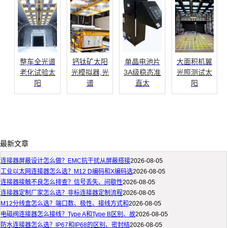
整车全光谱
钙钛矿太阳
单晶电池片
大面积机翼
老化试验太
光模拟器,光
3A级稳态准
光照测试太
阳
谱
直太
阳
最新文章
连接器屏蔽设计怎么做？EMC抗干扰从屏蔽搭接
2026-08-05
工业以太网连接器怎么选？M12 D编码和X编码选
2026-08-05
连接器接触不良怎么排查？信号丢失、间歇性
2026-08-05
连接器定制厂家怎么选？非标连接器定制流程
2026-08-05
M12分线盒怎么选？端口数、极性、接线方式和
2026-08-05
电磁阀连接器怎么接线？Type A和Type B区别、故
2026-08-05
防水连接器怎么选？IP67和IP68的区别、密封结
2026-08-05