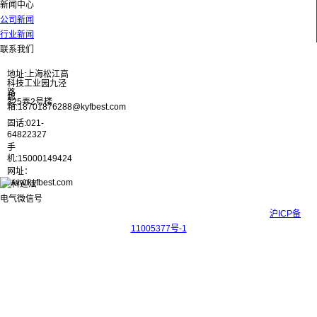
新闻中心
公司新闻
行业新闻
联系我们
地址:上海松江高
科技工业园九泾
路
邮
325弄2号楼
箱:18701876288@kyfbest.com
固话:021-
64822327
手
机:15000149424
网址：
www.kyfbest.com
Copyright © 2017-2026 上海科迎法电气科技有限公司 ICP备案号：
沪ICP备
11005377号-1