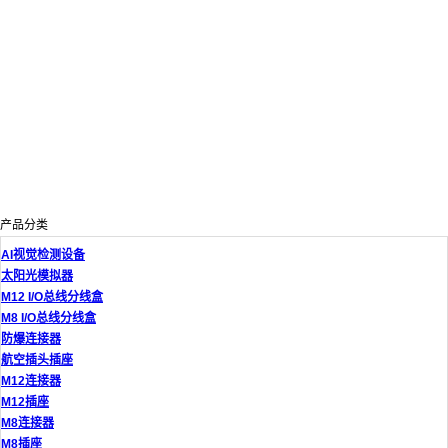
产品分类
AI视觉检测设备
太阳光模拟器
M12 I/O总线分线盒
M8 I/O总线分线盒
防爆连接器
航空插头插座
M12连接器
M12插座
M8连接器
M8插座