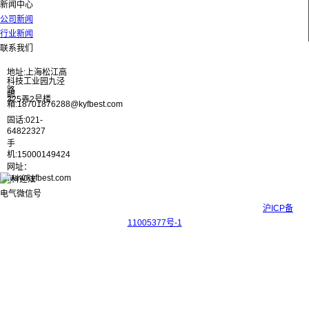
新闻中心
公司新闻
行业新闻
联系我们
地址:上海松江高
科技工业园九泾
路
邮
325弄2号楼
箱:18701876288@kyfbest.com
固话:021-
64822327
手
机:15000149424
网址：
www.kyfbest.com
Copyright © 2017-2026 上海科迎法电气科技有限公司 ICP备案号：
沪ICP备
11005377号-1