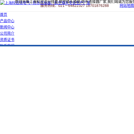
欢迎光临上海科迎法分线盒,航空插头插座,防水连接器厂家,我们竭诚为您服
服务热线：021－64822327 18701876288
网站地图
首页
产品中心
新闻中心
公司简介
资质证书
联系我们