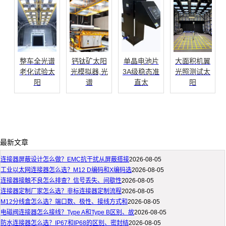
整车全光谱
钙钛矿太阳
单晶电池片
大面积机翼
老化试验太
光模拟器,光
3A级稳态准
光照测试太
阳
谱
直太
阳
最新文章
连接器屏蔽设计怎么做？EMC抗干扰从屏蔽搭接
2026-08-05
工业以太网连接器怎么选？M12 D编码和X编码选
2026-08-05
连接器接触不良怎么排查？信号丢失、间歇性
2026-08-05
连接器定制厂家怎么选？非标连接器定制流程
2026-08-05
M12分线盒怎么选？端口数、极性、接线方式和
2026-08-05
电磁阀连接器怎么接线？Type A和Type B区别、故
2026-08-05
防水连接器怎么选？IP67和IP68的区别、密封结
2026-08-05