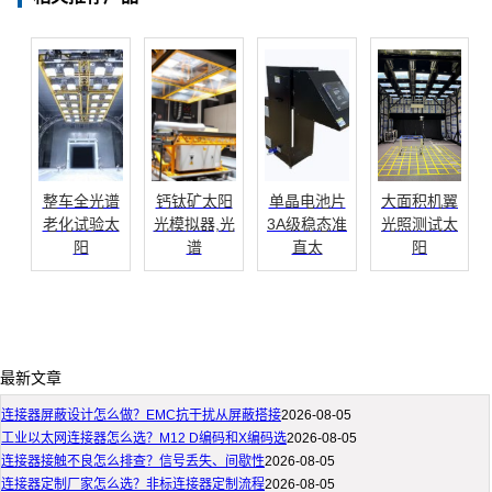
整车全光谱
钙钛矿太阳
单晶电池片
大面积机翼
老化试验太
光模拟器,光
3A级稳态准
光照测试太
阳
谱
直太
阳
最新文章
连接器屏蔽设计怎么做？EMC抗干扰从屏蔽搭接
2026-08-05
工业以太网连接器怎么选？M12 D编码和X编码选
2026-08-05
连接器接触不良怎么排查？信号丢失、间歇性
2026-08-05
连接器定制厂家怎么选？非标连接器定制流程
2026-08-05