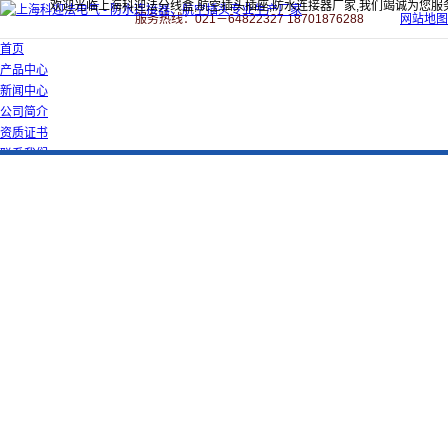
欢迎光临上海科迎法分线盒,航空插头插座,防水连接器厂家,我们竭诚为您服
服务热线：021－64822327 18701876288
网站地图
首页
产品中心
新闻中心
公司简介
资质证书
联系我们