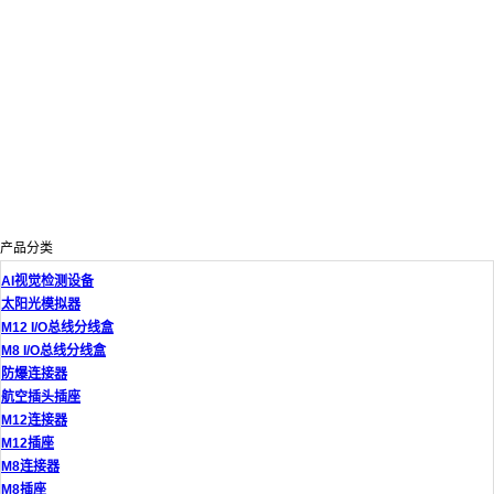
产品分类
AI视觉检测设备
太阳光模拟器
M12 I/O总线分线盒
M8 I/O总线分线盒
防爆连接器
航空插头插座
M12连接器
M12插座
M8连接器
M8插座