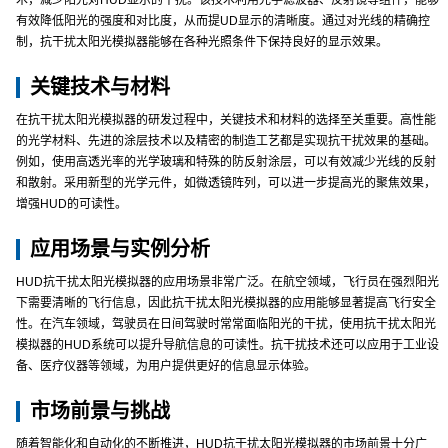
术，减少阳光对HUD显示的干扰。该技术利用光学滤波器、反射镜等组件，能够
有效降低阳光的强度和对比度，从而提UD显示的清晰度。通过对光线的精确控
制，抗干扰太阳光模拟器能够在各种光照条件下保持良好的显示效果。
关键技术与材料
在抗干扰太阳光模拟器的研发过程中，关键技术和材料的选择至关重要。高性能
的光学材料、先进的涂层技术以及精密的制造工艺都是实现抗干扰效果的基础。
例如，使用高透光率的光学玻璃和特殊的防反射涂层，可以有效减少光线的反射
和散射。采用新型的光学元件，如微透镜阵列，可以进一步提高光的聚焦效果，
增强HUD的可读性。
应用场景与实例分析
HUD抗干扰太阳光模拟器的应用场景非常广泛。在航空领域，飞行员在强烈阳光
下需要清晰的飞行信息，因此抗干扰太阳光模拟器的应用能够显著提高飞行安全
性。在汽车领域，驾驶员在日间驾驶时常常面临阳光的干扰，使用抗干扰太阳光
模拟器的HUD系统可以提升导航信息的可读性。抗干扰技术还可以应用于工业设
备、医疗仪器等领域，为用户提供更好的信息显示体验。
市场前景与挑战
随着智能化和自动化的不断推进，HUD抗干扰太阳光模拟器的市场前景十分广