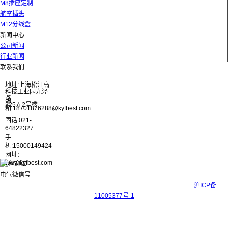
M8插座定制
航空插头
M12分线盒
新闻中心
公司新闻
行业新闻
联系我们
地址:上海松江高
科技工业园九泾
路
邮
325弄2号楼
箱:18701876288@kyfbest.com
固话:021-
64822327
手
机:15000149424
网址：
www.kyfbest.com
Copyright © 2017-2026 上海科迎法电气科技有限公司 ICP备案号：
沪ICP备
11005377号-1