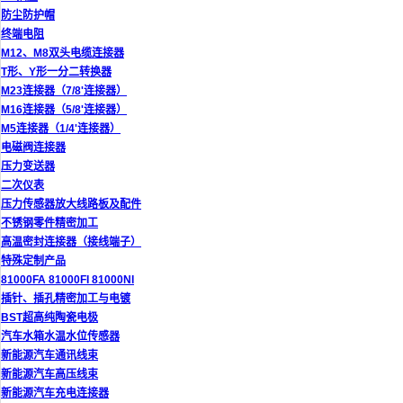
防尘防护帽
终端电阻
M12、M8双头电缆连接器
T形、Y形一分二转换器
M23连接器（7/8'连接器）
M16连接器（5/8'连接器）
M5连接器（1/4'连接器）
电磁阀连接器
压力变送器
二次仪表
压力传感器放大线路板及配件
不锈钢零件精密加工
高温密封连接器（接线端子）
特殊定制产品
81000FA 81000FI 81000NI
插针、插孔精密加工与电镀
BST超高纯陶瓷电极
汽车水箱水温水位传感器
新能源汽车通讯线束
新能源汽车高压线束
新能源汽车充电连接器