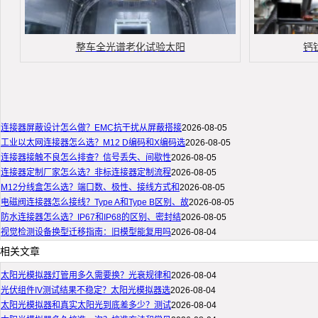
整车全光谱老化试验太阳
钙
连接器屏蔽设计怎么做？EMC抗干扰从屏蔽搭接
2026-08-05
工业以太网连接器怎么选？M12 D编码和X编码选
2026-08-05
连接器接触不良怎么排查？信号丢失、间歇性
2026-08-05
连接器定制厂家怎么选？非标连接器定制流程
2026-08-05
M12分线盒怎么选？端口数、极性、接线方式和
2026-08-05
电磁阀连接器怎么接线？Type A和Type B区别、故
2026-08-05
防水连接器怎么选？IP67和IP68的区别、密封结
2026-08-05
视觉检测设备换型迁移指南：旧模型能复用吗
2026-08-04
相关文章
太阳光模拟器灯管用多久需要换？光衰规律和
2026-08-04
光伏组件IV测试结果不稳定？太阳光模拟器选
2026-08-04
太阳光模拟器和真实太阳光到底差多少？测试
2026-08-04