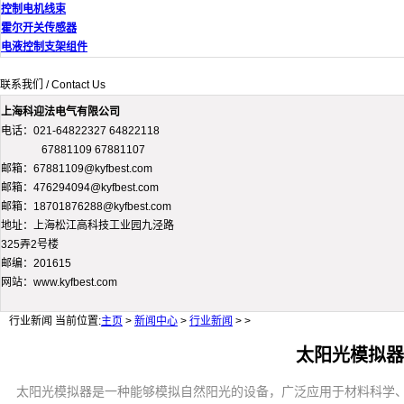
控制电机线束
霍尔开关传感器
电液控制支架组件
联系我们 / Contact Us
上海科迎法电气有限公司
电话：021-64822327 64822118
67881109 67881107
邮箱：67881109@kyfbest.com
邮箱：476294094@kyfbest.com
邮箱：18701876288@kyfbest.com
地址：上海松江高科技工业园九泾路
325弄2号楼
邮编：201615
网站：www.kyfbest.com
行业新闻
当前位置:
主页
>
新闻中心
>
行业新闻
> >
太阳光模拟器
太阳光模拟器是一种能够模拟自然阳光的设备，广泛应用于材料科学