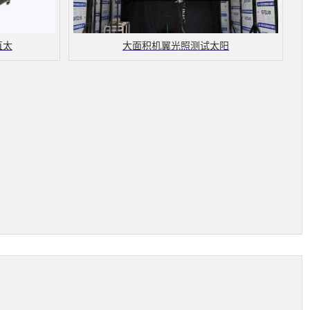
直太
大面积机翼光照测试太阳