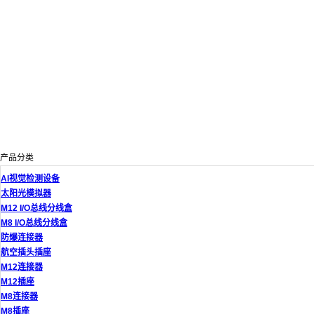
产品分类
AI视觉检测设备
太阳光模拟器
M12 I/O总线分线盒
M8 I/O总线分线盒
防爆连接器
航空插头插座
M12连接器
M12插座
M8连接器
M8插座