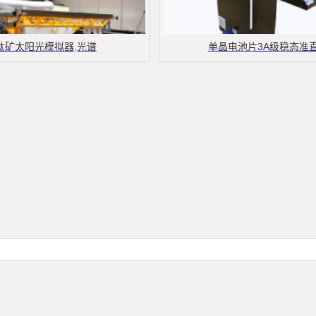
钛矿太阳光模拟器,光谱
单晶电池片3A级稳态准