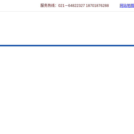
服务热线：021－64822327 18701876288
网站地图