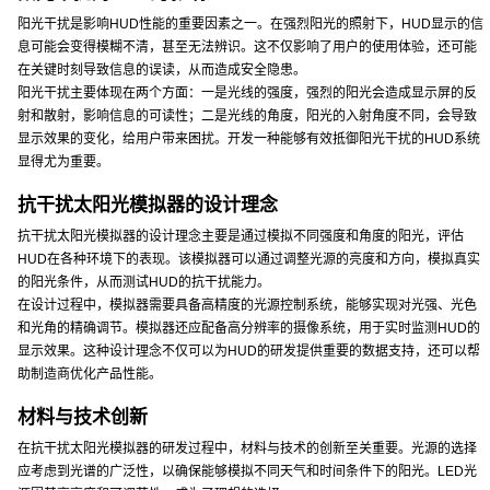
阳光干扰是影响HUD性能的重要因素之一。在强烈阳光的照射下，HUD显示的信
息可能会变得模糊不清，甚至无法辨识。这不仅影响了用户的使用体验，还可能
在关键时刻导致信息的误读，从而造成安全隐患。
阳光干扰主要体现在两个方面：一是光线的强度，强烈的阳光会造成显示屏的反
射和散射，影响信息的可读性；二是光线的角度，阳光的入射角度不同，会导致
显示效果的变化，给用户带来困扰。开发一种能够有效抵御阳光干扰的HUD系统
显得尤为重要。
抗干扰太阳光模拟器的设计理念
抗干扰太阳光模拟器的设计理念主要是通过模拟不同强度和角度的阳光，评估
HUD在各种环境下的表现。该模拟器可以通过调整光源的亮度和方向，模拟真实
的阳光条件，从而测试HUD的抗干扰能力。
在设计过程中，模拟器需要具备高精度的光源控制系统，能够实现对光强、光色
和光角的精确调节。模拟器还应配备高分辨率的摄像系统，用于实时监测HUD的
显示效果。这种设计理念不仅可以为HUD的研发提供重要的数据支持，还可以帮
助制造商优化产品性能。
材料与技术创新
在抗干扰太阳光模拟器的研发过程中，材料与技术的创新至关重要。光源的选择
应考虑到光谱的广泛性，以确保能够模拟不同天气和时间条件下的阳光。LED光