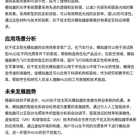
源因其高亮度和可调节性，成为了理想的选择。
模拟器的光学系统需要采用先进的透镜和反射镜，以减少光损失和提高光线的聚
焦效果。采用新型的抗反射涂层，可以有效降低光线的反射率，提UD的可读性。
通过这些材料与技术的创新，抗干扰太阳光模拟器能够更好地满足实际应用需
求。
应用场景分析
抗干扰太阳光模拟器的应用场景非常广泛。在汽车行业，模拟器可以用于测试新
型HUD在不同光照条件下的表现，帮助制造商优化产品设计。在航空领域，模拟
器能够为飞行员提供真实的光照环境，提升飞行训练的真实性和有效性。
在军事领域，抗干扰太阳光模拟器可以用于评估战斗环境下HUD的性能，确保信
息传递的准确性。该模拟器还可以应用于科研机构和高校，作为研究和教学的工
具，帮助学生和研究人员深入理解HUD的工作原理和技术挑战。
未来发展趋势
随着科技的不断进步，HUD抗干扰太阳光模拟器的发展也将迎来新的机遇。未
来，模拟器的智能化和自动化将成为重要的发展趋势。通过引入人工智能技术，
模拟器可以实现对光照条件的智能分析和自动调节，提高测试的效率和准确性。
虚拟现实（VR）和增强现实（AR）技术的结合也将为抗干扰太阳光模拟器带来新
的应用场景。通过虚拟环境的构建，用户可以在不同的光照条件下进行模拟测
试，进一步提升HUD的抗干扰能力。