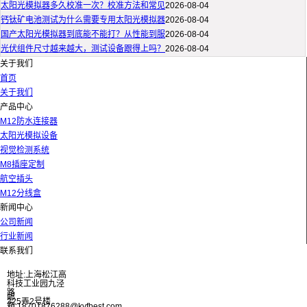
太阳光模拟器多久校准一次？校准方法和常见
2026-08-04
钙钛矿电池测试为什么需要专用太阳光模拟器
2026-08-04
国产太阳光模拟器到底能不能打？从性能到服
2026-08-04
光伏组件尺寸越来越大，测试设备跟得上吗？
2026-08-04
关于我们
首页
关于我们
产品中心
M12防水连接器
太阳光模拟设备
视觉检测系统
M8插座定制
航空插头
M12分线盒
新闻中心
公司新闻
行业新闻
联系我们
地址:上海松江高
科技工业园九泾
路
邮
325弄2号楼
箱:18701876288@kyfbest.com