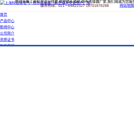
欢迎光临上海科迎法分线盒,航空插头插座,防水连接器厂家,我们竭诚为您服
服务热线：021－64822327 18701876288
网站地图
首页
产品中心
新闻中心
公司简介
资质证书
联系我们