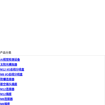
产品分类
AI视觉检测设备
太阳光模拟器
M12 I/O总线分线盒
M8 I/O总线分线盒
防爆连接器
航空插头插座
M12连接器
M12插座
M8连接器
M8插座