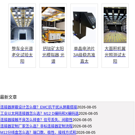
整车全光谱
钙钛矿太阳
单晶电池片
大面积机翼
老化试验太
光模拟器,光
3A级稳态准
光照测试太
阳
谱
直太
阳
最新文章
连接器屏蔽设计怎么做？EMC抗干扰从屏蔽搭接
2026-08-05
工业以太网连接器怎么选？M12 D编码和X编码选
2026-08-05
连接器接触不良怎么排查？信号丢失、间歇性
2026-08-05
连接器定制厂家怎么选？非标连接器定制流程
2026-08-05
M12分线盒怎么选？端口数、极性、接线方式和
2026-08-05