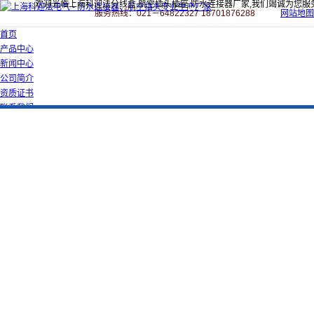
欢迎光临上海科迎法分线盒,航空插头插座,防水连接器厂家,我们竭诚为您服
服务热线：021－64822327 18701876288
网站地图
首页
产品中心
新闻中心
公司简介
资质证书
联系我们