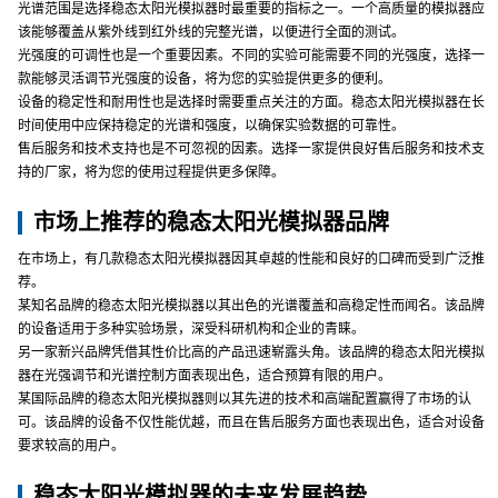
光谱范围是选择稳态太阳光模拟器时最重要的指标之一。一个高质量的模拟器应
该能够覆盖从紫外线到红外线的完整光谱，以便进行全面的测试。
光强度的可调性也是一个重要因素。不同的实验可能需要不同的光强度，选择一
款能够灵活调节光强度的设备，将为您的实验提供更多的便利。
设备的稳定性和耐用性也是选择时需要重点关注的方面。稳态太阳光模拟器在长
时间使用中应保持稳定的光谱和强度，以确保实验数据的可靠性。
售后服务和技术支持也是不可忽视的因素。选择一家提供良好售后服务和技术支
持的厂家，将为您的使用过程提供更多保障。
市场上推荐的稳态太阳光模拟器品牌
在市场上，有几款稳态太阳光模拟器因其卓越的性能和良好的口碑而受到广泛推
荐。
某知名品牌的稳态太阳光模拟器以其出色的光谱覆盖和高稳定性而闻名。该品牌
的设备适用于多种实验场景，深受科研机构和企业的青睐。
另一家新兴品牌凭借其性价比高的产品迅速崭露头角。该品牌的稳态太阳光模拟
器在光强调节和光谱控制方面表现出色，适合预算有限的用户。
某国际品牌的稳态太阳光模拟器则以其先进的技术和高端配置赢得了市场的认
可。该品牌的设备不仅性能优越，而且在售后服务方面也表现出色，适合对设备
要求较高的用户。
稳态太阳光模拟器的未来发展趋势