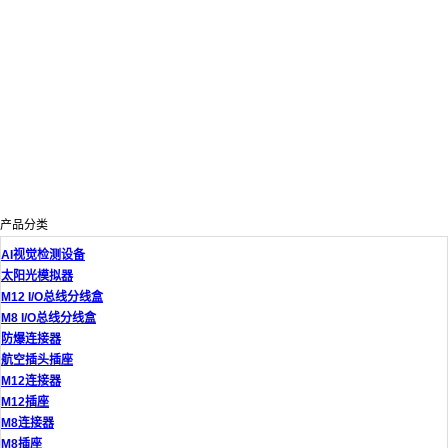
产品分类
AI视觉检测设备
太阳光模拟器
M12 I/O总线分线盒
M8 I/O总线分线盒
防爆连接器
航空插头插座
M12连接器
M12插座
M8连接器
M8插座