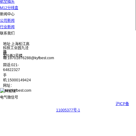
航空插头
M12分线盒
新闻中心
公司新闻
行业新闻
联系我们
地址:上海松江高
科技工业园九泾
路
邮
325弄2号楼
箱:18701876288@kyfbest.com
固话:021-
64822327
手
机:15000149424
网址：
www.kyfbest.com
Copyright © 2017-2026 上海科迎法电气科技有限公司 ICP备案号：
沪ICP备
11005377号-1