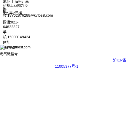
地址:上海松江高
科技工业园九泾
路
邮
325弄2号楼
箱:18701876288@kyfbest.com
固话:021-
64822327
手
机:15000149424
网址：
www.kyfbest.com
Copyright © 2017-2026 上海科迎法电气科技有限公司 ICP备案号：
沪ICP备
11005377号-1