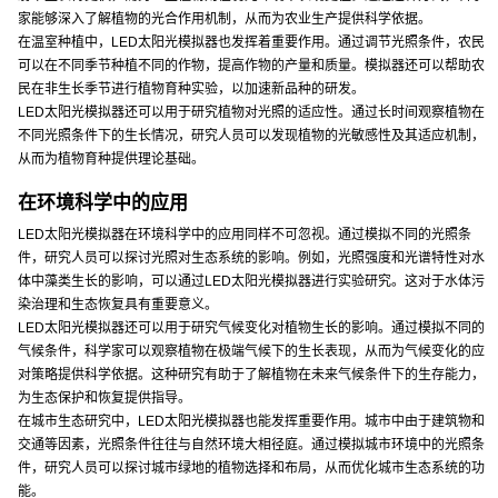
家能够深入了解植物的光合作用机制，从而为农业生产提供科学依据。
在温室种植中，LED太阳光模拟器也发挥着重要作用。通过调节光照条件，农民
可以在不同季节种植不同的作物，提高作物的产量和质量。模拟器还可以帮助农
民在非生长季节进行植物育种实验，以加速新品种的研发。
LED太阳光模拟器还可以用于研究植物对光照的适应性。通过长时间观察植物在
不同光照条件下的生长情况，研究人员可以发现植物的光敏感性及其适应机制，
从而为植物育种提供理论基础。
在环境科学中的应用
LED太阳光模拟器在环境科学中的应用同样不可忽视。通过模拟不同的光照条
件，研究人员可以探讨光照对生态系统的影响。例如，光照强度和光谱特性对水
体中藻类生长的影响，可以通过LED太阳光模拟器进行实验研究。这对于水体污
染治理和生态恢复具有重要意义。
LED太阳光模拟器还可以用于研究气候变化对植物生长的影响。通过模拟不同的
气候条件，科学家可以观察植物在极端气候下的生长表现，从而为气候变化的应
对策略提供科学依据。这种研究有助于了解植物在未来气候条件下的生存能力，
为生态保护和恢复提供指导。
在城市生态研究中，LED太阳光模拟器也能发挥重要作用。城市中由于建筑物和
交通等因素，光照条件往往与自然环境大相径庭。通过模拟城市环境中的光照条
件，研究人员可以探讨城市绿地的植物选择和布局，从而优化城市生态系统的功
能。