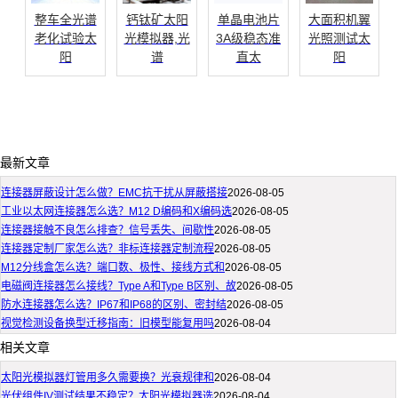
整车全光谱
钙钛矿太阳
单晶电池片
大面积机翼
老化试验太
光模拟器,光
3A级稳态准
光照测试太
阳
谱
直太
阳
最新文章
连接器屏蔽设计怎么做？EMC抗干扰从屏蔽搭接
2026-08-05
工业以太网连接器怎么选？M12 D编码和X编码选
2026-08-05
连接器接触不良怎么排查？信号丢失、间歇性
2026-08-05
连接器定制厂家怎么选？非标连接器定制流程
2026-08-05
M12分线盒怎么选？端口数、极性、接线方式和
2026-08-05
电磁阀连接器怎么接线？Type A和Type B区别、故
2026-08-05
防水连接器怎么选？IP67和IP68的区别、密封结
2026-08-05
视觉检测设备换型迁移指南：旧模型能复用吗
2026-08-04
相关文章
太阳光模拟器灯管用多久需要换？光衰规律和
2026-08-04
光伏组件IV测试结果不稳定？太阳光模拟器选
2026-08-04