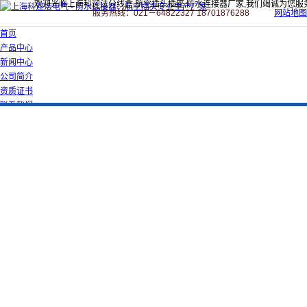
欢迎光临上海科迎法分线盒,航空插头插座,防水连接器厂家,我们竭诚为您服
服务热线：021－64822327 18701876288
网站地图
首页
产品中心
新闻中心
公司简介
资质证书
联系我们