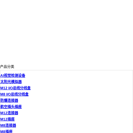
产品分类
AI视觉检测设备
太阳光模拟器
M12 I/O总线分线盒
M8 I/O总线分线盒
防爆连接器
航空插头插座
M12连接器
M12插座
M8连接器
M8插座