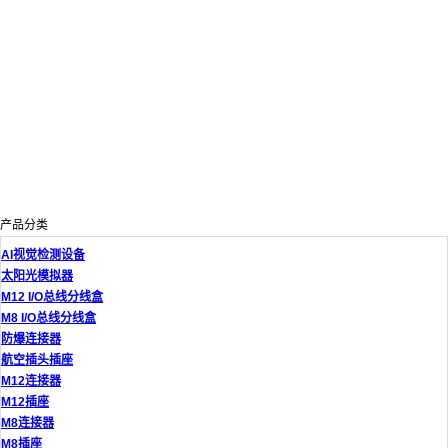
产品分类
AI视觉检测设备
太阳光模拟器
M12 I/O总线分线盒
M8 I/O总线分线盒
防爆连接器
航空插头插座
M12连接器
M12插座
M8连接器
M8插座