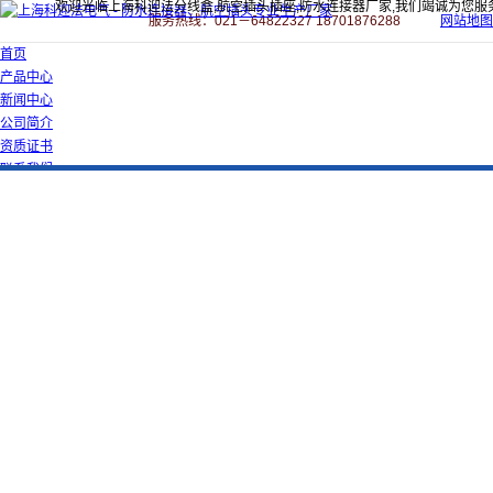
欢迎光临上海科迎法分线盒,航空插头插座,防水连接器厂家,我们竭诚为您服
服务热线：021－64822327 18701876288
网站地图
首页
产品中心
新闻中心
公司简介
资质证书
联系我们