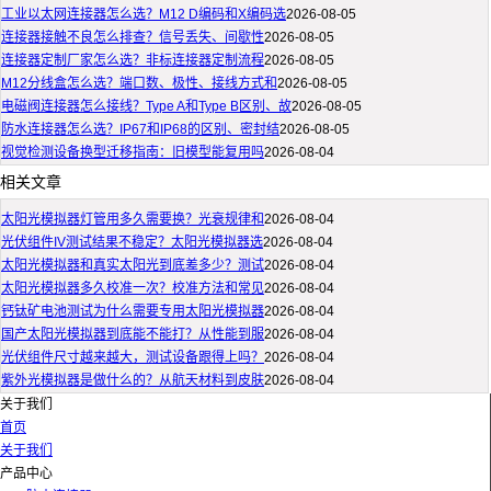
工业以太网连接器怎么选？M12 D编码和X编码选
2026-08-05
连接器接触不良怎么排查？信号丢失、间歇性
2026-08-05
连接器定制厂家怎么选？非标连接器定制流程
2026-08-05
M12分线盒怎么选？端口数、极性、接线方式和
2026-08-05
电磁阀连接器怎么接线？Type A和Type B区别、故
2026-08-05
防水连接器怎么选？IP67和IP68的区别、密封结
2026-08-05
视觉检测设备换型迁移指南：旧模型能复用吗
2026-08-04
相关文章
太阳光模拟器灯管用多久需要换？光衰规律和
2026-08-04
光伏组件IV测试结果不稳定？太阳光模拟器选
2026-08-04
太阳光模拟器和真实太阳光到底差多少？测试
2026-08-04
太阳光模拟器多久校准一次？校准方法和常见
2026-08-04
钙钛矿电池测试为什么需要专用太阳光模拟器
2026-08-04
国产太阳光模拟器到底能不能打？从性能到服
2026-08-04
光伏组件尺寸越来越大，测试设备跟得上吗？
2026-08-04
紫外光模拟器是做什么的？从航天材料到皮肤
2026-08-04
关于我们
首页
关于我们
产品中心