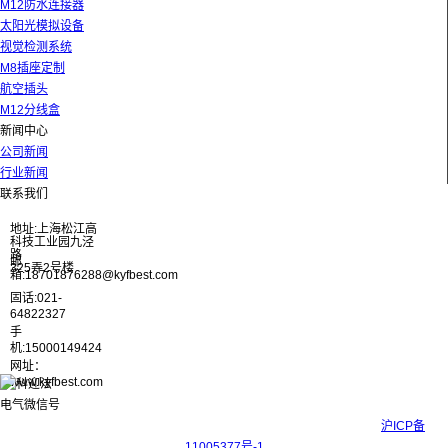
M12防水连接器
太阳光模拟设备
视觉检测系统
M8插座定制
航空插头
M12分线盒
新闻中心
公司新闻
行业新闻
联系我们
地址:上海松江高
科技工业园九泾
路
邮
325弄2号楼
箱:18701876288@kyfbest.com
固话:021-
64822327
手
机:15000149424
网址：
www.kyfbest.com
Copyright © 2017-2026 上海科迎法电气科技有限公司 ICP备案号：
沪ICP备
11005377号-1