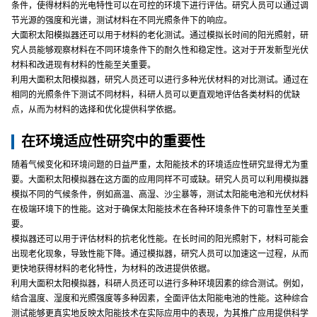
条件，使得材料的光电特性可以在可控的环境下进行评估。研究人员可以通过调
节光源的强度和光谱，测试材料在不同光照条件下的响应。
大面积太阳模拟器还可以用于材料的老化测试。通过模拟长时间的阳光照射，研
究人员能够观察材料在不同环境条件下的耐久性和稳定性。这对于开发新型光伏
材料和改进现有材料的性能至关重要。
利用大面积太阳模拟器，研究人员还可以进行多种光伏材料的对比测试。通过在
相同的光照条件下测试不同材料，科研人员可以更直观地评估各类材料的优缺
点，从而为材料的选择和优化提供科学依据。
在环境适应性研究中的重要性
随着气候变化和环境问题的日益严重，太阳能技术的环境适应性研究显得尤为重
要。大面积太阳模拟器在这方面的应用同样不可或缺。研究人员可以利用模拟器
模拟不同的气候条件，例如高温、高湿、沙尘暴等，测试太阳能电池和光伏材料
在极端环境下的性能。这对于确保太阳能技术在各种环境条件下的可靠性至关重
要。
模拟器还可以用于评估材料的抗老化性能。在长时间的阳光照射下，材料可能会
出现老化现象，导致性能下降。通过模拟器，研究人员可以加速这一过程，从而
更快地获得材料的老化特性，为材料的改进提供依据。
利用大面积太阳模拟器，科研人员还可以进行多种环境因素的综合测试。例如，
结合温度、湿度和光照强度等多种因素，全面评估太阳能电池的性能。这种综合
测试能够更真实地反映太阳能技术在实际应用中的表现，为其推广应用提供科学