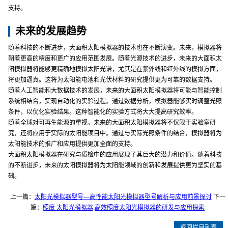
支持。
未来的发展趋势
随着科技的不断进步，大面积太阳模拟器的技术也在不断演变。未来，模拟器将
朝着更高的精度和更广的应用范围发展。随着光源技术的进步，未来的大面积太
阳模拟器将能够更精确地模拟太阳光谱，尤其是在紫外线和红外线的模拟方面，
将更加逼真。这将为太阳能电池和光伏材料的研究提供更为可靠的数据支持。
随着人工智能和大数据技术的发展，未来的大面积太阳模拟器将可能与智能控制
系统相结合，实现自动化的实验过程。通过数据分析，模拟器能够实时调整光照
条件，以优化实验结果。这种智能化的实验方式将大大提高研究效率。
随着全球对可再生能源的重视，未来的大面积太阳模拟器将不仅限于实验室研
究，还将应用于实际的太阳能项目中。通过与实际光照条件的结合，模拟器将为
太阳能技术的推广和应用提供更加全面的支持。
大面积太阳模拟器在研究与质检中的应用展现了其巨大的潜力和价值。随着科技
的不断进步，未来的太阳模拟器将为太阳能领域的创新和发展提供更为坚实的基
础。
上一篇：
太阳光模拟器型号—高性能太阳光模拟器型号解析与应用前景探讨
下一
篇：
照度 太阳光模拟器,高效照度太阳光模拟器的研发与应用探索
返回栏目列表