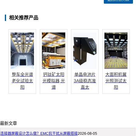
相关推荐产品
整车全光谱
钙钛矿太阳
单晶电池片
大面积机翼
老化试验太
光模拟器,光
3A级稳态准
光照测试太
阳
谱
直太
阳
最新文章
连接器屏蔽设计怎么做？EMC抗干扰从屏蔽搭接
2026-08-05