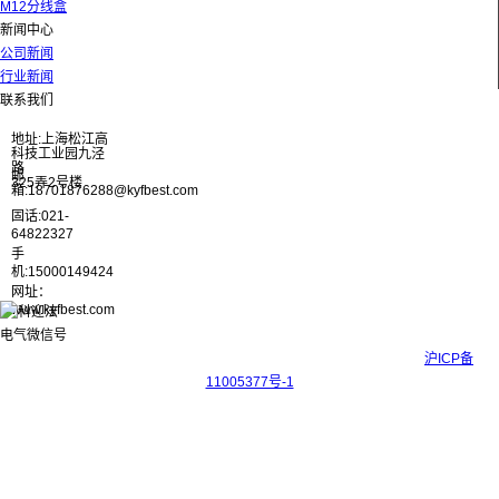
M12分线盒
新闻中心
公司新闻
行业新闻
联系我们
地址:上海松江高
科技工业园九泾
路
邮
325弄2号楼
箱:18701876288@kyfbest.com
固话:021-
64822327
手
机:15000149424
网址：
www.kyfbest.com
Copyright © 2017-2026 上海科迎法电气科技有限公司 ICP备案号：
沪ICP备
11005377号-1