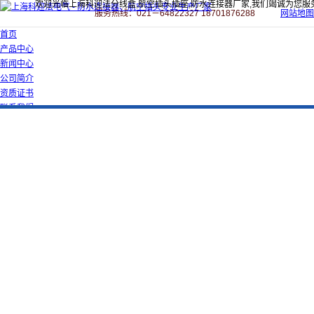
欢迎光临上海科迎法分线盒,航空插头插座,防水连接器厂家,我们竭诚为您服
服务热线：021－64822327 18701876288
网站地图
首页
产品中心
新闻中心
公司简介
资质证书
联系我们