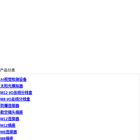
产品分类
AI视觉检测设备
太阳光模拟器
M12 I/O总线分线盒
M8 I/O总线分线盒
防爆连接器
航空插头插座
M12连接器
M12插座
M8连接器
M8插座