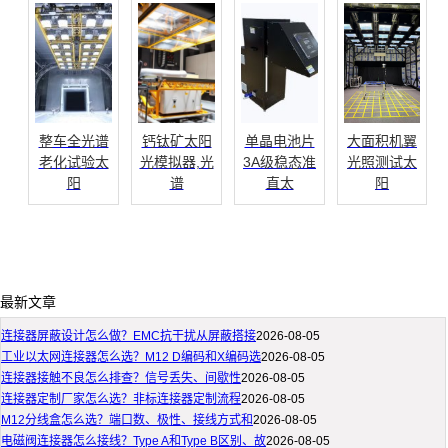
整车全光谱
钙钛矿太阳
单晶电池片
大面积机翼
老化试验太
光模拟器,光
3A级稳态准
光照测试太
阳
谱
直太
阳
最新文章
连接器屏蔽设计怎么做？EMC抗干扰从屏蔽搭接
2026-08-05
工业以太网连接器怎么选？M12 D编码和X编码选
2026-08-05
连接器接触不良怎么排查？信号丢失、间歇性
2026-08-05
连接器定制厂家怎么选？非标连接器定制流程
2026-08-05
M12分线盒怎么选？端口数、极性、接线方式和
2026-08-05
电磁阀连接器怎么接线？Type A和Type B区别、故
2026-08-05