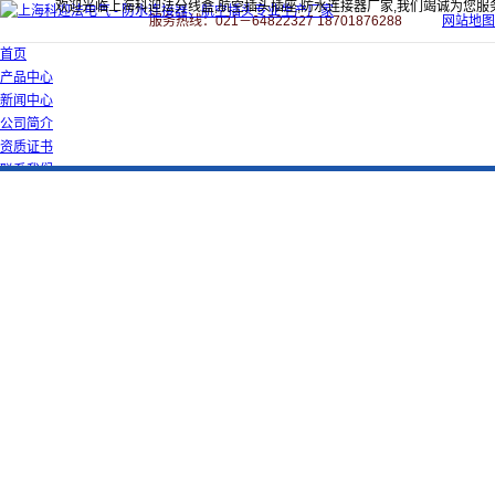
欢迎光临上海科迎法分线盒,航空插头插座,防水连接器厂家,我们竭诚为您服
服务热线：021－64822327 18701876288
网站地图
首页
产品中心
新闻中心
公司简介
资质证书
联系我们