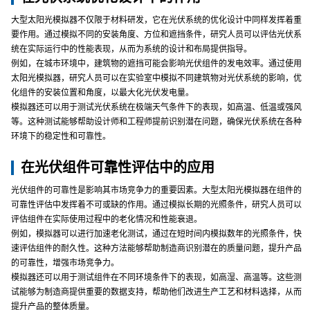
大型太阳光模拟器不仅限于材料研发，它在光伏系统的优化设计中同样发挥着重
要作用。通过模拟不同的安装角度、方位和遮挡条件，研究人员可以评估光伏系
统在实际运行中的性能表现，从而为系统的设计和布局提供指导。
例如，在城市环境中，建筑物的遮挡可能会影响光伏组件的发电效率。通过使用
太阳光模拟器，研究人员可以在实验室中模拟不同建筑物对光伏系统的影响，优
化组件的安装位置和角度，以最大化光伏发电量。
模拟器还可以用于测试光伏系统在极端天气条件下的表现，如高温、低温或强风
等。这种测试能够帮助设计师和工程师提前识别潜在问题，确保光伏系统在各种
环境下的稳定性和可靠性。
在光伏组件可靠性评估中的应用
光伏组件的可靠性是影响其市场竞争力的重要因素。大型太阳光模拟器在组件的
可靠性评估中发挥着不可或缺的作用。通过模拟长期的光照条件，研究人员可以
评估组件在实际使用过程中的老化情况和性能衰退。
例如，模拟器可以进行加速老化测试，通过在短时间内模拟数年的光照条件，快
速评估组件的耐久性。这种方法能够帮助制造商识别潜在的质量问题，提升产品
的可靠性，增强市场竞争力。
模拟器还可以用于测试组件在不同环境条件下的表现，如高湿、高温等。这些测
试能够为制造商提供重要的数据支持，帮助他们改进生产工艺和材料选择，从而
提升产品的整体质量。