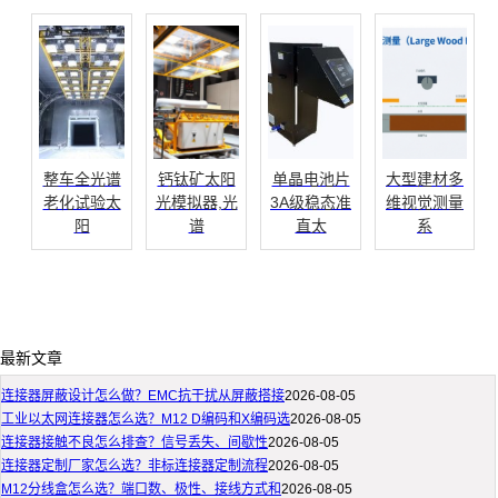
整车全光谱
钙钛矿太阳
单晶电池片
大型建材多
老化试验太
光模拟器,光
3A级稳态准
维视觉测量
阳
谱
直太
系
最新文章
连接器屏蔽设计怎么做？EMC抗干扰从屏蔽搭接
2026-08-05
工业以太网连接器怎么选？M12 D编码和X编码选
2026-08-05
连接器接触不良怎么排查？信号丢失、间歇性
2026-08-05
连接器定制厂家怎么选？非标连接器定制流程
2026-08-05
M12分线盒怎么选？端口数、极性、接线方式和
2026-08-05