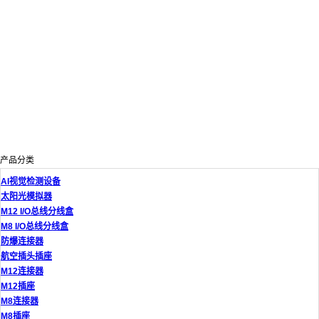
产品分类
AI视觉检测设备
太阳光模拟器
M12 I/O总线分线盒
M8 I/O总线分线盒
防爆连接器
航空插头插座
M12连接器
M12插座
M8连接器
M8插座