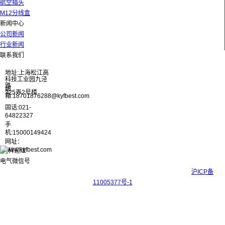
航空插头
M12分线盒
新闻中心
公司新闻
行业新闻
联系我们
地址:上海松江高
科技工业园九泾
路
邮
325弄2号楼
箱:18701876288@kyfbest.com
固话:021-
64822327
手
机:15000149424
网址：
www.kyfbest.com
Copyright © 2017-2026 上海科迎法电气科技有限公司 ICP备案号：
沪ICP备
11005377号-1