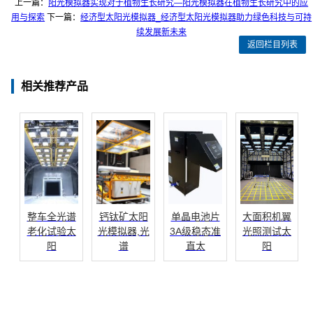
上一篇：
阳光模拟器实现对于植物生长研究—阳光模拟器在植物生长研究中的应
用与探索
下一篇：
经济型太阳光模拟器_经济型太阳光模拟器助力绿色科技与可持
续发展新未来
返回栏目列表
相关推荐产品
整车全光谱
钙钛矿太阳
单晶电池片
大面积机翼
老化试验太
光模拟器,光
3A级稳态准
光照测试太
阳
谱
直太
阳