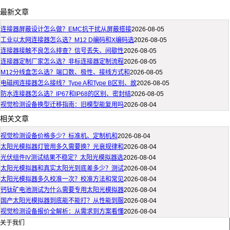
最新文章
连接器屏蔽设计怎么做？EMC抗干扰从屏蔽搭接
2026-08-05
工业以太网连接器怎么选？M12 D编码和X编码选
2026-08-05
连接器接触不良怎么排查？信号丢失、间歇性
2026-08-05
连接器定制厂家怎么选？非标连接器定制流程
2026-08-05
M12分线盒怎么选？端口数、极性、接线方式和
2026-08-05
电磁阀连接器怎么接线？Type A和Type B区别、故
2026-08-05
防水连接器怎么选？IP67和IP68的区别、密封结
2026-08-05
视觉检测设备换型迁移指南：旧模型能复用吗
2026-08-04
相关文章
视觉检测设备价格多少？标准机、定制机和
2026-08-04
太阳光模拟器灯管用多久需要换？光衰规律和
2026-08-04
光伏组件IV测试结果不稳定？太阳光模拟器选
2026-08-04
太阳光模拟器和真实太阳光到底差多少？测试
2026-08-04
太阳光模拟器多久校准一次？校准方法和常见
2026-08-04
钙钛矿电池测试为什么需要专用太阳光模拟器
2026-08-04
国产太阳光模拟器到底能不能打？从性能到服
2026-08-04
视觉检测设备报价全解析：从需求到方案看懂
2026-08-04
关于我们