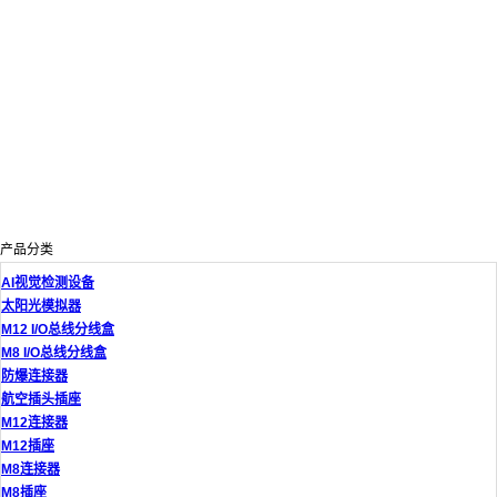
产品分类
AI视觉检测设备
太阳光模拟器
M12 I/O总线分线盒
M8 I/O总线分线盒
防爆连接器
航空插头插座
M12连接器
M12插座
M8连接器
M8插座