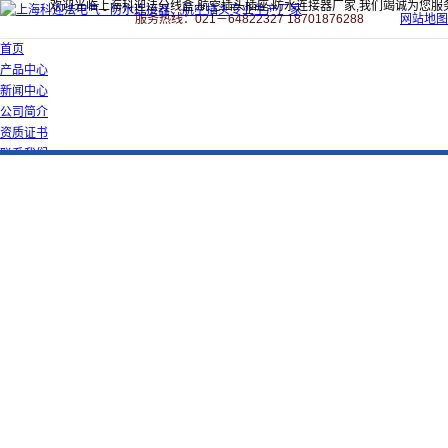
欢迎光临上海科迎法分线盒,航空插头插座,防水连接器厂家,我们竭诚为您服
服务热线：021－64822327 18701876288
网站地图
首页
产品中心
新闻中心
公司简介
资质证书
联系我们