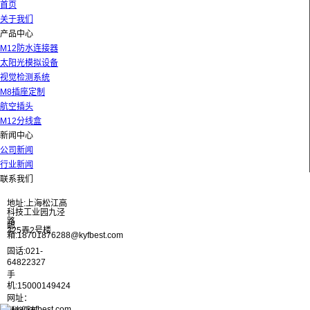
首页
关于我们
产品中心
M12防水连接器
太阳光模拟设备
视觉检测系统
M8插座定制
航空插头
M12分线盒
新闻中心
公司新闻
行业新闻
联系我们
地址:上海松江高
科技工业园九泾
路
邮
325弄2号楼
箱:18701876288@kyfbest.com
固话:021-
64822327
手
机:15000149424
网址：
www.kyfbest.com