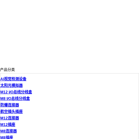
产品分类
AI视觉检测设备
太阳光模拟器
M12 I/O总线分线盒
M8 I/O总线分线盒
防爆连接器
航空插头插座
M12连接器
M12插座
M8连接器
M8插座