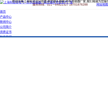
欢迎光临上海科迎法分线盒,航空插头插座,防水连接器厂家,我们竭诚为您服
服务热线：021－64822327 18701876288
网站地图
首页
产品中心
新闻中心
公司简介
资质证书
联系我们