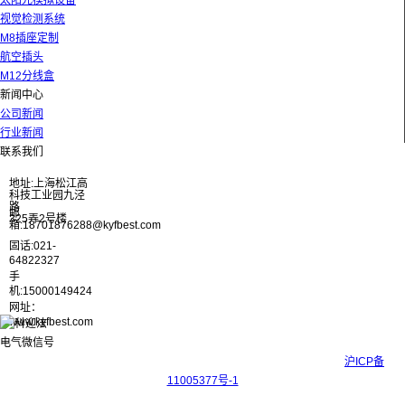
太阳光模拟设备
视觉检测系统
M8插座定制
航空插头
M12分线盒
新闻中心
公司新闻
行业新闻
联系我们
地址:上海松江高
科技工业园九泾
路
邮
325弄2号楼
箱:18701876288@kyfbest.com
固话:021-
64822327
手
机:15000149424
网址：
www.kyfbest.com
Copyright © 2017-2026 上海科迎法电气科技有限公司 ICP备案号：
沪ICP备
11005377号-1