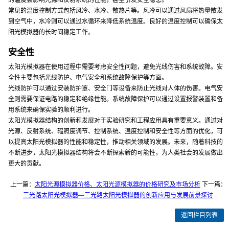
的温度会影响光源和反射系统的性能，甚至引发安全隐患。
常见的温度控制方式包括风冷、水冷、散热片等。风冷可以通过风扇将热量散发
到空气中，水冷则可以通过水循环来降低系统温度。良好的温度控制可以确保太
阳光模拟器的长时间稳定工作。
安全性
太阳光模拟器在使用过程中需要考虑安全性问题，避免光线伤害和系统故障。安
全性主要包括光线防护、电气安全和系统故障保护等方面。
光线防护可以通过安装防护罩、安全门等设备来防止光线对人体的伤害。电气安
全则需要保证电路的稳定和绝缘性能。系统故障保护可以通过设置报警装置和备
用系统来确保实验的顺利进行。
太阳光模拟器结构的创新和发展对于实验研究和工程应用具有重要意义。通过对
光源、反射系统、辐照度调节、控制系统、温度控制和安全性等方面的优化，可
以提高太阳光模拟器的性能和稳定性，推动相关领域的发展。未来，随着科技的
不断进步，太阳光模拟器结构将会不断探索新的可能性，为人类社会的发展做出
更大的贡献。
上一篇：
太阳光源模拟器价格、太阳光源模拟器的价格研究及市场分析
下一篇：
三光路太阳光模拟器—三光路太阳光模拟器的创新应用与发展前景探讨
返回栏目列表