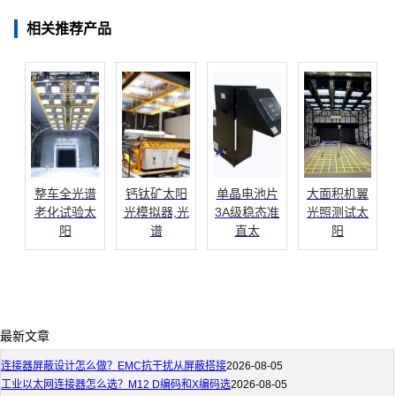
相关推荐产品
整车全光谱
钙钛矿太阳
单晶电池片
大面积机翼
老化试验太
光模拟器,光
3A级稳态准
光照测试太
阳
谱
直太
阳
最新文章
连接器屏蔽设计怎么做？EMC抗干扰从屏蔽搭接
2026-08-05
工业以太网连接器怎么选？M12 D编码和X编码选
2026-08-05