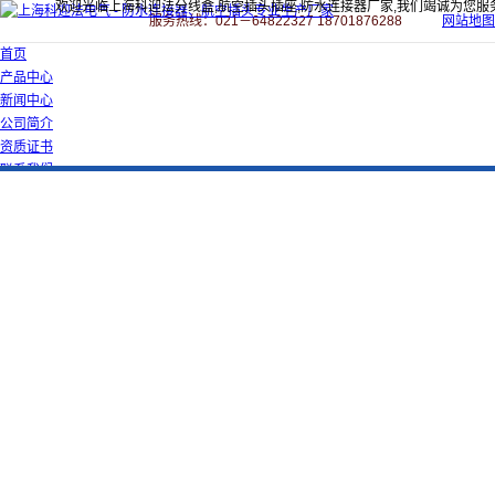
欢迎光临上海科迎法分线盒,航空插头插座,防水连接器厂家,我们竭诚为您服
服务热线：021－64822327 18701876288
网站地图
首页
产品中心
新闻中心
公司简介
资质证书
联系我们