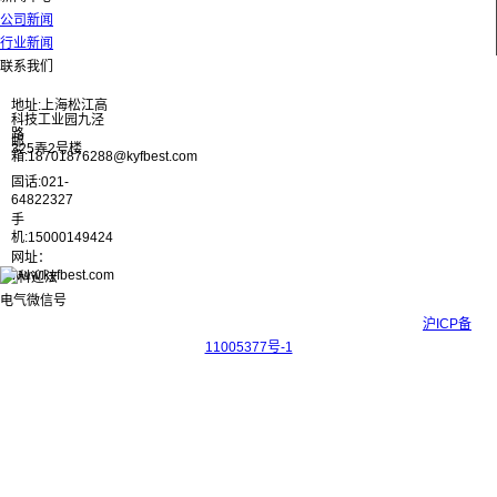
公司新闻
行业新闻
联系我们
地址:上海松江高
科技工业园九泾
路
邮
325弄2号楼
箱:18701876288@kyfbest.com
固话:021-
64822327
手
机:15000149424
网址：
www.kyfbest.com
Copyright © 2017-2026 上海科迎法电气科技有限公司 ICP备案号：
沪ICP备
11005377号-1