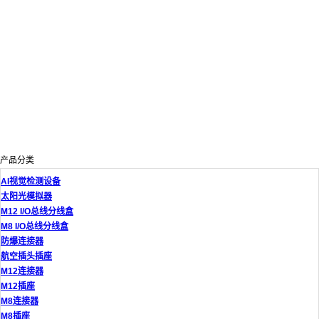
产品分类
AI视觉检测设备
太阳光模拟器
M12 I/O总线分线盒
M8 I/O总线分线盒
防爆连接器
航空插头插座
M12连接器
M12插座
M8连接器
M8插座