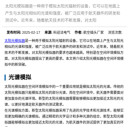
太阳光模拟器是一种用于模拟太阳光辐射的设备，它可以在地面上
产生与太阳光相似的光谱和强度，被广泛应用于航天器件的研发和
测试中。近年来，随着航天技术的不断发展，对太阳
发布时间:
2025-02-17
来源:
科迎法电气
作者:
航空插头厂家 浏览次数:
太阳光模拟器
是一种用于模拟太阳光辐射的设备，它可以在地面上产生与太阳光
相似的光谱和强度，被广泛应用于航天器件的研发和测试中。近年来，随着航天
技术的不断发展，对太阳光模拟器的要求也越来越高，特别是在空间环境模拟方
面，对太阳光模拟器提出了更高的要求。本文将介绍太阳光模拟器在空间环境模
拟中的新突破。
光谱模拟
太阳光模拟器在空间环境模拟中的一个重要应用就是模拟太阳光的光谱。传统的
太阳光模拟器只能模拟太阳光的部分光谱，而在空间环境中，航天器件需要面对
更加复杂的光谱环境。新型的太阳光模拟器需要能够模拟出更加接近太阳光的光
谱，以更好地满足航天器件的测试需求。
在光谱模拟方面，新型太阳光模拟器采用了先进的光学技术和光源技术，能够实
现更加精确的光谱模拟。通过精密的光学设计和多种光源的组合，新型太阳光模
拟器能够模拟出更加接近太阳光的光谱，为航天器件的测试提供了更加真实的环