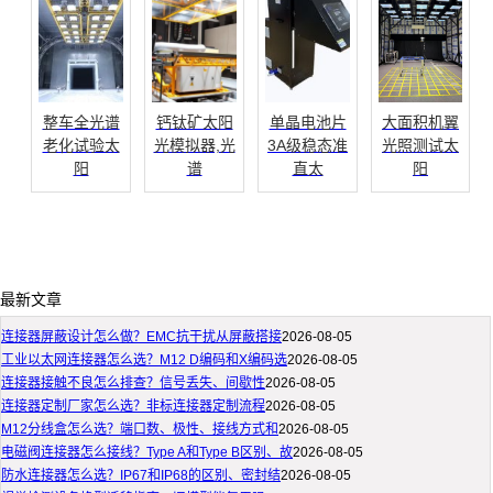
整车全光谱
钙钛矿太阳
单晶电池片
大面积机翼
老化试验太
光模拟器,光
3A级稳态准
光照测试太
阳
谱
直太
阳
最新文章
连接器屏蔽设计怎么做？EMC抗干扰从屏蔽搭接
2026-08-05
工业以太网连接器怎么选？M12 D编码和X编码选
2026-08-05
连接器接触不良怎么排查？信号丢失、间歇性
2026-08-05
连接器定制厂家怎么选？非标连接器定制流程
2026-08-05
M12分线盒怎么选？端口数、极性、接线方式和
2026-08-05
电磁阀连接器怎么接线？Type A和Type B区别、故
2026-08-05
防水连接器怎么选？IP67和IP68的区别、密封结
2026-08-05