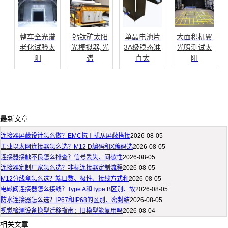
整车全光谱
钙钛矿太阳
单晶电池片
大面积机翼
老化试验太
光模拟器,光
3A级稳态准
光照测试太
阳
谱
直太
阳
最新文章
连接器屏蔽设计怎么做？EMC抗干扰从屏蔽搭接
2026-08-05
工业以太网连接器怎么选？M12 D编码和X编码选
2026-08-05
连接器接触不良怎么排查？信号丢失、间歇性
2026-08-05
连接器定制厂家怎么选？非标连接器定制流程
2026-08-05
M12分线盒怎么选？端口数、极性、接线方式和
2026-08-05
电磁阀连接器怎么接线？Type A和Type B区别、故
2026-08-05
防水连接器怎么选？IP67和IP68的区别、密封结
2026-08-05
视觉检测设备换型迁移指南：旧模型能复用吗
2026-08-04
相关文章