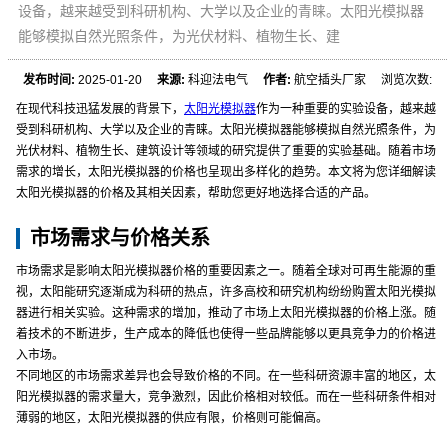
设备，越来越受到科研机构、大学以及企业的青睐。太阳光模拟器
能够模拟自然光照条件，为光伏材料、植物生长、建
发布时间:
2025-01-20
来源:
科迎法电气
作者:
航空插头厂家 浏览次数:
在现代科技迅猛发展的背景下，
太阳光模拟器
作为一种重要的实验设备，越来越
受到科研机构、大学以及企业的青睐。太阳光模拟器能够模拟自然光照条件，为
光伏材料、植物生长、建筑设计等领域的研究提供了重要的实验基础。随着市场
需求的增长，太阳光模拟器的价格也呈现出多样化的趋势。本文将为您详细解读
太阳光模拟器的价格及其相关因素，帮助您更好地选择合适的产品。
市场需求与价格关系
市场需求是影响太阳光模拟器价格的重要因素之一。随着全球对可再生能源的重
视，太阳能研究逐渐成为科研的热点，许多高校和研究机构纷纷购置太阳光模拟
器进行相关实验。这种需求的增加，推动了市场上太阳光模拟器的价格上涨。随
着技术的不断进步，生产成本的降低也使得一些品牌能够以更具竞争力的价格进
入市场。
不同地区的市场需求差异也会导致价格的不同。在一些科研资源丰富的地区，太
阳光模拟器的需求量大，竞争激烈，因此价格相对较低。而在一些科研条件相对
薄弱的地区，太阳光模拟器的供应有限，价格则可能偏高。