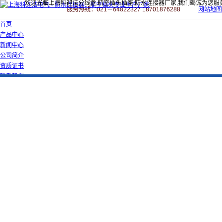
欢迎光临上海科迎法分线盒,航空插头插座,防水连接器厂家,我们竭诚为您服
服务热线：021－64822327 18701876288
网站地图
首页
产品中心
新闻中心
公司简介
资质证书
联系我们