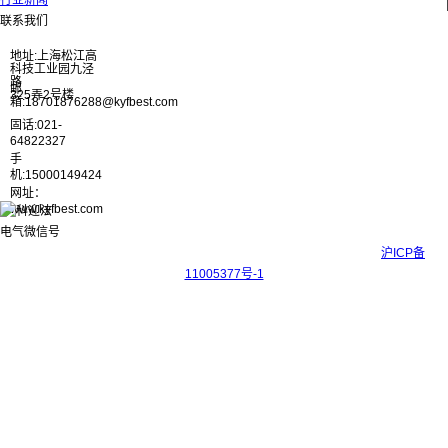
行业新闻
联系我们
地址:上海松江高
科技工业园九泾
路
邮
325弄2号楼
箱:18701876288@kyfbest.com
固话:021-
64822327
手
机:15000149424
网址：
www.kyfbest.com
Copyright © 2017-2026 上海科迎法电气科技有限公司 ICP备案号：
沪ICP备
11005377号-1