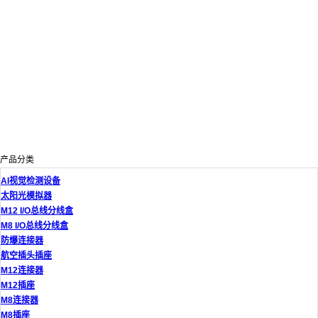
产品分类
AI视觉检测设备
太阳光模拟器
M12 I/O总线分线盒
M8 I/O总线分线盒
防爆连接器
航空插头插座
M12连接器
M12插座
M8连接器
M8插座