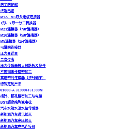
防尘防护帽
终端电阻
M12、M8双头电缆连接器
T形、Y形一分二转换器
M23连接器（7/8'连接器）
M16连接器（5/8'连接器）
M5连接器（1/4'连接器）
电磁阀连接器
压力变送器
二次仪表
压力传感器放大线路板及配件
不锈钢零件精密加工
高温密封连接器（接线端子）
特殊定制产品
81000FA 81000FI 81000NI
插针、插孔精密加工与电镀
BST超高纯陶瓷电极
汽车水箱水温水位传感器
新能源汽车通讯线束
新能源汽车高压线束
新能源汽车充电连接器