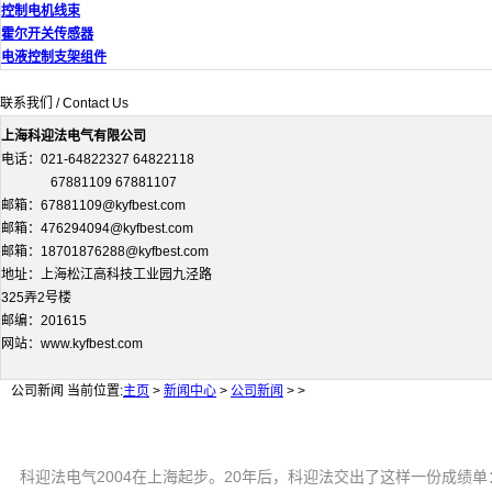
控制电机线束
霍尔开关传感器
电液控制支架组件
联系我们 / Contact Us
上海科迎法电气有限公司
电话：021-64822327 64822118
67881109 67881107
邮箱：67881109@kyfbest.com
邮箱：476294094@kyfbest.com
邮箱：18701876288@kyfbest.com
地址：上海松江高科技工业园九泾路
325弄2号楼
邮编：201615
网站：www.kyfbest.com
公司新闻
当前位置:
主页
>
新闻中心
>
公司新闻
> >
科迎法电气2004在上海起步。20年后，科迎法交出了这样一份成绩单：