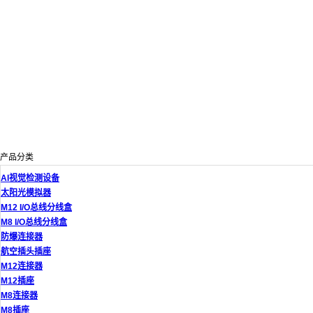
产品分类
AI视觉检测设备
太阳光模拟器
M12 I/O总线分线盒
M8 I/O总线分线盒
防爆连接器
航空插头插座
M12连接器
M12插座
M8连接器
M8插座