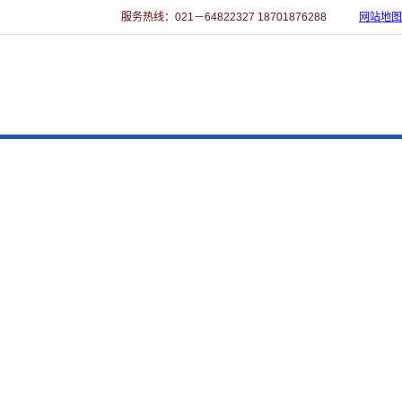
服务热线：021－64822327 18701876288
网站地图