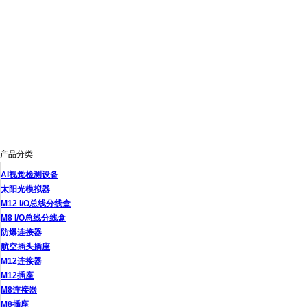
产品分类
AI视觉检测设备
太阳光模拟器
M12 I/O总线分线盒
M8 I/O总线分线盒
防爆连接器
航空插头插座
M12连接器
M12插座
M8连接器
M8插座