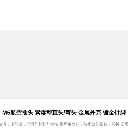
M5航空插头 紧凑型直头/弯头 金属外壳 镀金针脚
耐油污，冷却液，润滑剂和乳剂特性 耐焊接火花，抗频繁的扭转，弯折 