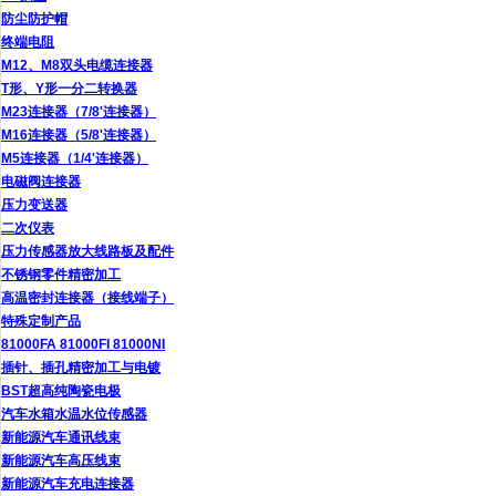
防尘防护帽
终端电阻
M12、M8双头电缆连接器
T形、Y形一分二转换器
M23连接器（7/8'连接器）
M16连接器（5/8'连接器）
M5连接器（1/4'连接器）
电磁阀连接器
压力变送器
二次仪表
压力传感器放大线路板及配件
不锈钢零件精密加工
高温密封连接器（接线端子）
特殊定制产品
81000FA 81000FI 81000NI
插针、插孔精密加工与电镀
BST超高纯陶瓷电极
汽车水箱水温水位传感器
新能源汽车通讯线束
新能源汽车高压线束
新能源汽车充电连接器