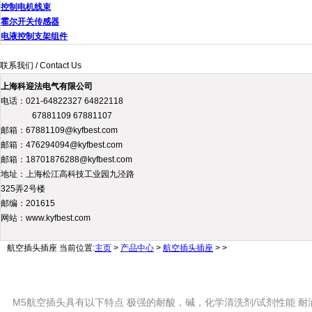
控制电机线束
霍尔开关传感器
电液控制支架组件
联系我们 / Contact Us
上海科迎法电气有限公司
电话：021-64822327 64822118
67881109 67881107
邮箱：67881109@kyfbest.com
邮箱：476294094@kyfbest.com
邮箱：18701876288@kyfbest.com
地址：上海松江高科技工业园九泾路
325弄2号楼
邮编：201615
网站：www.kyfbest.com
航空插头插座
当前位置:
主页
>
产品中心
>
航空插头插座
> >
M5航空插头具有以下特点 极强的耐酸，碱，化学清洗剂/试剂性能 