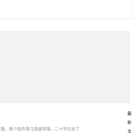
最
新
应慢，换个配件等几周是常事。二十年过去了
文