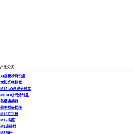
产品分类
AI视觉检测设备
太阳光模拟器
M12 I/O总线分线盒
M8 I/O总线分线盒
防爆连接器
航空插头插座
M12连接器
M12插座
M8连接器
M8插座