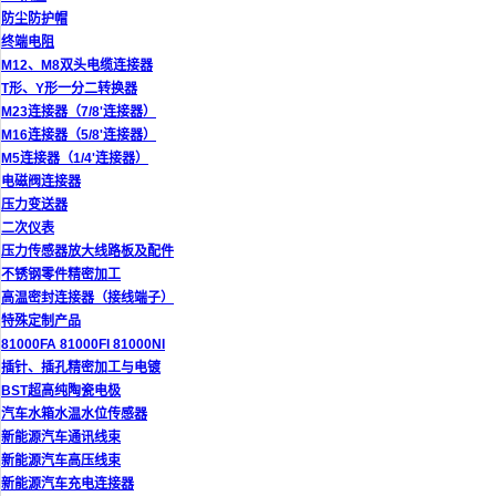
防尘防护帽
终端电阻
M12、M8双头电缆连接器
T形、Y形一分二转换器
M23连接器（7/8'连接器）
M16连接器（5/8'连接器）
M5连接器（1/4'连接器）
电磁阀连接器
压力变送器
二次仪表
压力传感器放大线路板及配件
不锈钢零件精密加工
高温密封连接器（接线端子）
特殊定制产品
81000FA 81000FI 81000NI
插针、插孔精密加工与电镀
BST超高纯陶瓷电极
汽车水箱水温水位传感器
新能源汽车通讯线束
新能源汽车高压线束
新能源汽车充电连接器