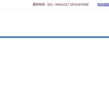
服务热线：021－64822327 18701876288
网站地图