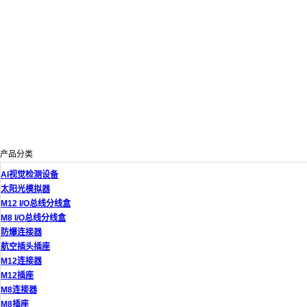
产品分类
AI视觉检测设备
太阳光模拟器
M12 I/O总线分线盒
M8 I/O总线分线盒
防爆连接器
航空插头插座
M12连接器
M12插座
M8连接器
M8插座