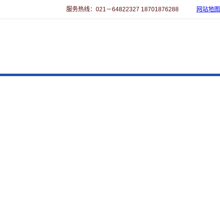
服务热线：021－64822327 18701876288
网站地图