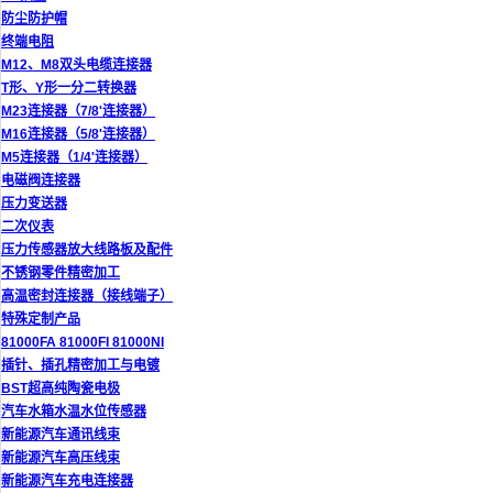
防尘防护帽
终端电阻
M12、M8双头电缆连接器
T形、Y形一分二转换器
M23连接器（7/8'连接器）
M16连接器（5/8'连接器）
M5连接器（1/4'连接器）
电磁阀连接器
压力变送器
二次仪表
压力传感器放大线路板及配件
不锈钢零件精密加工
高温密封连接器（接线端子）
特殊定制产品
81000FA 81000FI 81000NI
插针、插孔精密加工与电镀
BST超高纯陶瓷电极
汽车水箱水温水位传感器
新能源汽车通讯线束
新能源汽车高压线束
新能源汽车充电连接器