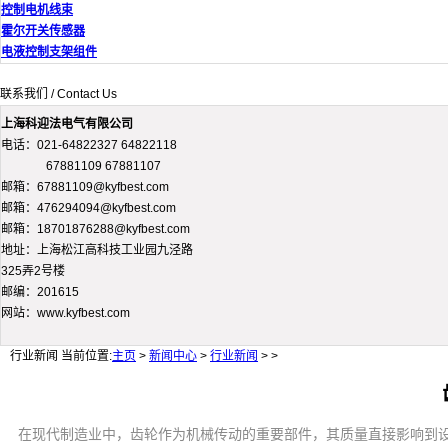
控制电机线束
霍尔开关传感器
电液控制支架组件
联系我们 / Contact Us
上海科迎法电气有限公司
电话：021-64822327 64822118
67881109 67881107
邮箱：67881109@kyfbest.com
邮箱：476294094@kyfbest.com
邮箱：18701876288@kyfbest.com
地址：上海松江高科技工业园九泾路
325弄2号楼
邮编：201615
网站：www.kyfbest.com
行业新闻
当前位置:
主页
>
新闻中心
>
行业新闻
> >
在现代制造业中，齿轮作为机械传动的重要部件，其质量直接影响到