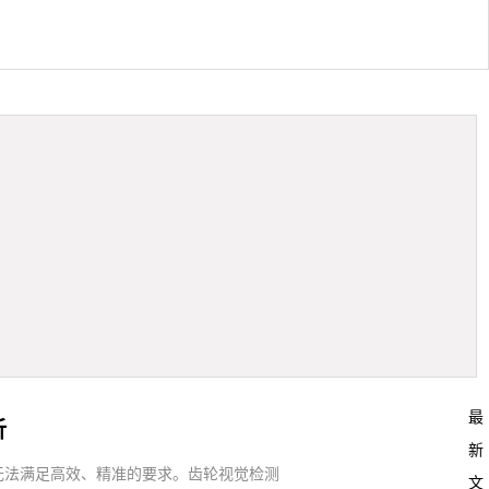
最
析
新
无法满足高效、精准的要求。齿轮视觉检测
文