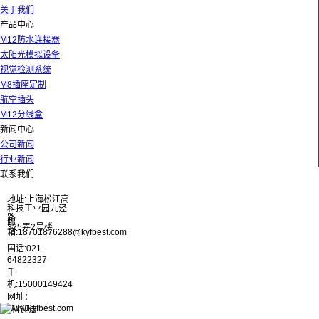
关于我们
产品中心
M12防水连接器
太阳光模拟设备
视觉检测系统
M8插座定制
航空插头
M12分线盒
新闻中心
公司新闻
行业新闻
联系我们
地址:上海松江高
科技工业园九泾
路
邮
325弄2号楼
箱:18701876288@kyfbest.com
固话:021-
64822327
手
机:15000149424
网址：
www.kyfbest.com