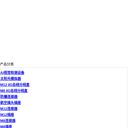
产品分类
AI视觉检测设备
太阳光模拟器
M12 I/O总线分线盒
M8 I/O总线分线盒
防爆连接器
航空插头插座
M12连接器
M12插座
M8连接器
M8插座