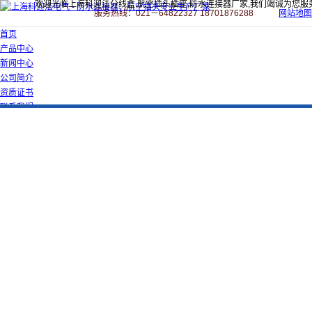
欢迎光临上海科迎法分线盒,航空插头插座,防水连接器厂家,我们竭诚为您服
服务热线：021－64822327 18701876288
网站地图
首页
产品中心
新闻中心
公司简介
资质证书
联系我们