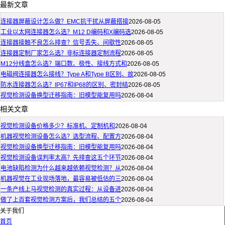
最新文章
连接器屏蔽设计怎么做？EMC抗干扰从屏蔽搭接
2026-08-05
工业以太网连接器怎么选？M12 D编码和X编码选
2026-08-05
连接器接触不良怎么排查？信号丢失、间歇性
2026-08-05
连接器定制厂家怎么选？非标连接器定制流程
2026-08-05
M12分线盒怎么选？端口数、极性、接线方式和
2026-08-05
电磁阀连接器怎么接线？Type A和Type B区别、故
2026-08-05
防水连接器怎么选？IP67和IP68的区别、密封结
2026-08-05
视觉检测设备换型迁移指南：旧模型能复用吗
2026-08-04
相关文章
视觉检测设备价格多少？标准机、定制机和
2026-08-04
机器视觉检测设备怎么选？选型流程、配置方
2026-08-04
视觉检测设备换型迁移指南：旧模型能复用吗
2026-08-04
视觉检测设备误判率太高？先排查这五个环节
2026-08-04
电池缺陷检测为什么越来越依赖视觉检测？从
2026-08-04
机器视觉在工业现场落地，最容易被低估的三
2026-08-04
一条产线上马视觉检测的真实过程：从设备进
2026-08-04
做了上百套视觉检测方案后，我们总结的五个
2026-08-04
关于我们
首页