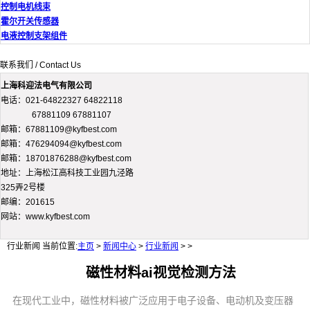
控制电机线束
霍尔开关传感器
电液控制支架组件
联系我们 / Contact Us
上海科迎法电气有限公司
电话：021-64822327 64822118
67881109 67881107
邮箱：67881109@kyfbest.com
邮箱：476294094@kyfbest.com
邮箱：18701876288@kyfbest.com
地址：上海松江高科技工业园九泾路
325弄2号楼
邮编：201615
网站：www.kyfbest.com
行业新闻
当前位置:
主页
>
新闻中心
>
行业新闻
> >
磁性材料ai视觉检测方法
在现代工业中，磁性材料被广泛应用于电子设备、电动机及变压器