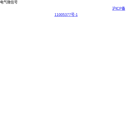
Copyright © 2017-2026 上海科迎法电气科技有限公司 ICP备案号：
沪ICP备
11005377号-1