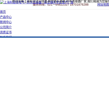
欢迎光临上海科迎法分线盒,航空插头插座,防水连接器厂家,我们竭诚为您服
服务热线：021－64822327 18701876288
网站地图
首页
产品中心
新闻中心
公司简介
资质证书
联系我们