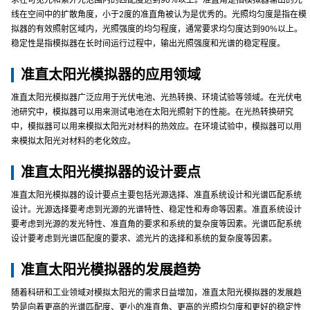
求在可见光和紫外光范围内的匹配度达到90%以上。准直角是指模拟器输出的光
线在空间中的扩散角度，小于2度的准直角被认为是优秀的。光照均匀度是指在模
拟器的有效照射区域内，光照强度的均匀程度，通常要求均匀度达到90%以上。
稳定性是指模拟器在长时间运行过程中，输出光照强度和光谱的稳定程度。
准直太阳光模拟器的应用领域
准直太阳光模拟器广泛应用于光伏电池、光热转换、环境试验等领域。在光伏电
池研究中，模拟器可以用来测试电池在太阳光照射下的性能。在光热转换研究
中，模拟器可以用来模拟太阳光对材料的热效应。在环境试验中，模拟器可以用
来模拟太阳光对材料的老化效应。
准直太阳光模拟器的设计要点
准直太阳光模拟器的设计要点主要包括光源选择、准直系统设计和光谱匹配系统
设计。光源选择要考虑到光源的光谱特性、稳定性和寿命等因素。准直系统设计
要考虑到光源的发光特性、准直角的要求和系统的复杂度等因素。光谱匹配系统
设计要考虑到光谱匹配度的要求、滤光片的选择和系统的复杂度等因素。
准直太阳光模拟器的发展趋势
随着科研和工业领域对模拟太阳光的需求日益增加，准直太阳光模拟器的发展趋
势是向着更高的光谱匹配度、更小的准直角、更高的光照均匀度和更好的稳定性