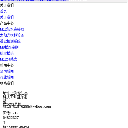
关于我们
首页
关于我们
产品中心
M12防水连接器
太阳光模拟设备
视觉检测系统
M8插座定制
航空插头
M12分线盒
新闻中心
公司新闻
行业新闻
联系我们
地址:上海松江高
科技工业园九泾
路
邮
325弄2号楼
箱:18701876288@kyfbest.com
固话:021-
64822327
手
机:15000149424