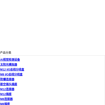
产品分类
AI视觉检测设备
太阳光模拟器
M12 I/O总线分线盒
M8 I/O总线分线盒
防爆连接器
航空插头插座
M12连接器
M12插座
M8连接器
M8插座