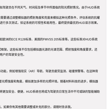
拟驾驶员在不同天气、时间段及季节中所面临的阳光照射情况。由于HUD系统
候需要通过调整模拟器的照射角度和亮度来模拟这种光照条件，评估系统的抗耀
进行多次测试，验证系统的可视性和易用性，最终提供最优的HUD显示效果。
CE R128标准、美国的FMVSS 205标准等。这些标准对HUD系统
试框架。这些标准不仅包括模拟器光源的光谱范围、照射强度和角度要求，还
用户的驾驶安全性。
助功能，例如增强现实（AR）导航、驾驶员疲劳监测、碰撞预警等。在这种背
整光照强度和角度，模拟更加多样的光照环境。随着材料科技的进步，模拟器
将更加安全、便捷，HUD系统也将成为驾驶员日常生活中不可或缺的智能辅助
用。如果你有其他需要调整或补充的部分，请随时告诉我。