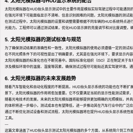
4. 太阳光模拟器与HUD显示系统的配合
太阳光模拟器在HUD抬头显示测试中的主要作用是模拟实际驾驶过程中可能遇到
在强光环境下可能面临显示不清晰、信息识别困难的问题，太阳光模拟器的测试能
在测试过程中，太阳光模拟器的设置和调整需要根据不同车辆的HUD系统特点进
光能力。工程师可以通过测试结果，优化HUD显示屏的亮度调节和对比度调整，
5. 太阳光模拟器的测试标准与规范
为了确保测试结果的准确性和一致性，太阳光模拟器的使用必须遵循一定的测试标准和
在不同光照条件下的可视性提出了明确要求，尤其是在强光环境下，要求显示内容
太阳光模拟器的标准化也在不断完善中。国际标准化组织（ISO）正在制定关于
涉及模拟环境中的温度、湿度等因素，确保测试过程尽可能贴近真实驾驶环境。通
6. 太阳光模拟器的未来发展趋势
随着汽车智能化和自动化程度的不断提高，HUD抬头显示系统的功能也在不断扩
景下，太阳光模拟器的作用将愈加重要。它不仅要满足当前的显示性能测试需求，
随着光电技术的发展，未来的太阳光模拟器将能够提供更加精确的光照模拟，并具
的体积将进一步缩小，测试成本也有望降低，进一步推动其在汽车行业中的广泛应
通过不断优化测试设备和测试流程，太阳光模拟器将在提升HUD抬头显示系统性
工具。
---
这篇文章涵盖了HUD抬头显示测试太阳光模拟器的多个方面，从系统简介到工作