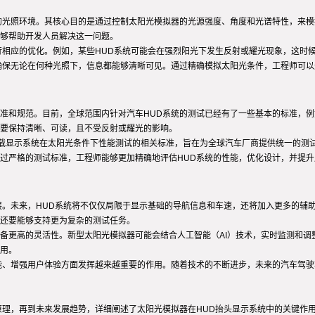
的光照环境。其核心目的是通过控制太阳光模拟器的光源强度、角度和光谱特性，来模
够帮助开发人员解决这一问题。
行相应的优化。例如，某些HUD系统可能会在强烈阳光下发生反射或耀光现象，这时
确保无论在何种光照下，信息都能够清晰可见。通过精确模拟太阳光条件，工程师可以
规范。目前，全球范围内针对汽车HUD系统的测试已经有了一些基本的标准，例如欧洲的E
要保持清晰、可读，且不受反射或耀光的影响。
车载显示系统在太阳光条件下性能测试的相关标准，旨在为全球汽车厂商提供统一的测
过严格的测试标准，工程师能够更加精确地评估HUD系统的性能，优化设计，并提升
展。未来，HUD系统将不仅仅局限于显示基础的导航信息和车速，还将加入更多的辅
还要能够支持更为复杂的测试任务。
备更高的灵活性。新型太阳光模拟器可能会结合人工智能（AI）技术，实时监测和调
用。
能、增强用户体验方面发挥越来越重要的作用。随着技术的不断进步，未来的汽车驾驶
原理，再到未来发展趋势，详细阐述了太阳光模拟器在HUD抬头显示系统中的关键作