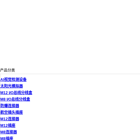
产品分类
AI视觉检测设备
太阳光模拟器
M12 I/O总线分线盒
M8 I/O总线分线盒
防爆连接器
航空插头插座
M12连接器
M12插座
M8连接器
M8插座