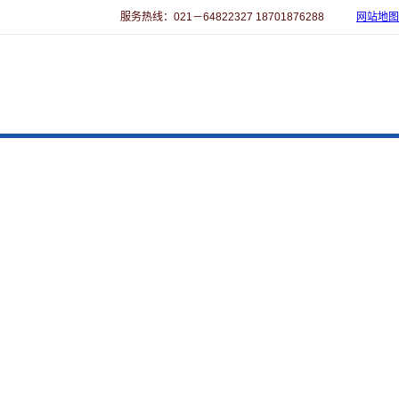
服务热线：021－64822327 18701876288
网站地图