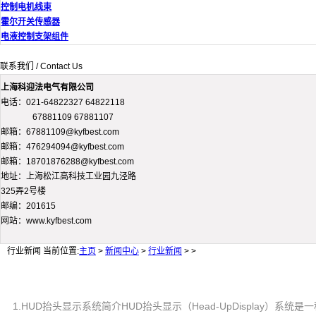
控制电机线束
霍尔开关传感器
电液控制支架组件
联系我们 / Contact Us
上海科迎法电气有限公司
电话：021-64822327 64822118
67881109 67881107
邮箱：67881109@kyfbest.com
邮箱：476294094@kyfbest.com
邮箱：18701876288@kyfbest.com
地址：上海松江高科技工业园九泾路
325弄2号楼
邮编：201615
网站：www.kyfbest.com
行业新闻
当前位置:
主页
>
新闻中心
>
行业新闻
> >
1.HUD抬头显示系统简介HUD抬头显示（Head-UpDispla