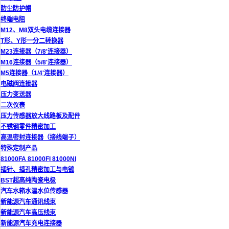
防尘防护帽
终端电阻
M12、M8双头电缆连接器
T形、Y形一分二转换器
M23连接器（7/8'连接器）
M16连接器（5/8'连接器）
M5连接器（1/4'连接器）
电磁阀连接器
压力变送器
二次仪表
压力传感器放大线路板及配件
不锈钢零件精密加工
高温密封连接器（接线端子）
特殊定制产品
81000FA 81000FI 81000NI
插针、插孔精密加工与电镀
BST超高纯陶瓷电极
汽车水箱水温水位传感器
新能源汽车通讯线束
新能源汽车高压线束
新能源汽车充电连接器