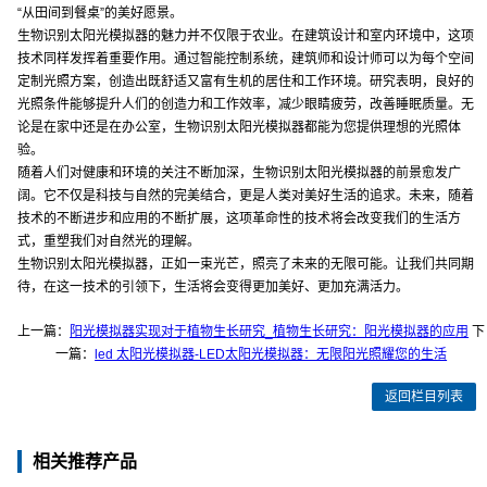
“从田间到餐桌”的美好愿景。
生物识别太阳光模拟器的魅力并不仅限于农业。在建筑设计和室内环境中，这项
技术同样发挥着重要作用。通过智能控制系统，建筑师和设计师可以为每个空间
定制光照方案，创造出既舒适又富有生机的居住和工作环境。研究表明，良好的
光照条件能够提升人们的创造力和工作效率，减少眼睛疲劳，改善睡眠质量。无
论是在家中还是在办公室，生物识别太阳光模拟器都能为您提供理想的光照体
验。
随着人们对健康和环境的关注不断加深，生物识别太阳光模拟器的前景愈发广
阔。它不仅是科技与自然的完美结合，更是人类对美好生活的追求。未来，随着
技术的不断进步和应用的不断扩展，这项革命性的技术将会改变我们的生活方
式，重塑我们对自然光的理解。
生物识别太阳光模拟器，正如一束光芒，照亮了未来的无限可能。让我们共同期
待，在这一技术的引领下，生活将会变得更加美好、更加充满活力。
上一篇：
阳光模拟器实现对于植物生长研究_植物生长研究：阳光模拟器的应用
下
一篇：
led 太阳光模拟器-LED太阳光模拟器：无限阳光照耀您的生活
返回栏目列表
相关推荐产品