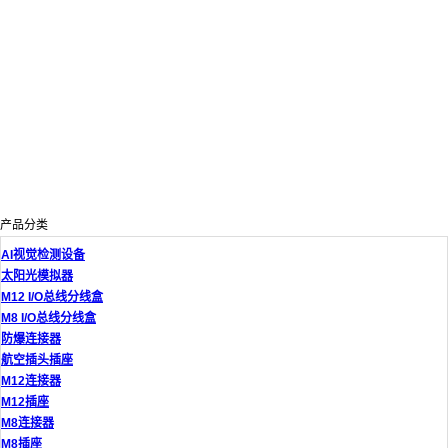
产品分类
AI视觉检测设备
太阳光模拟器
M12 I/O总线分线盒
M8 I/O总线分线盒
防爆连接器
航空插头插座
M12连接器
M12插座
M8连接器
M8插座