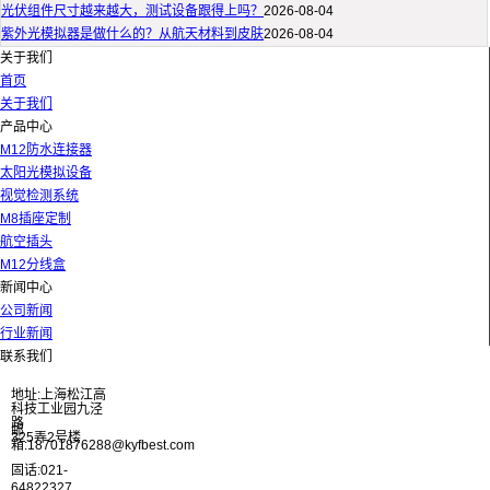
光伏组件尺寸越来越大，测试设备跟得上吗？
2026-08-04
紫外光模拟器是做什么的？从航天材料到皮肤
2026-08-04
关于我们
首页
关于我们
产品中心
M12防水连接器
太阳光模拟设备
视觉检测系统
M8插座定制
航空插头
M12分线盒
新闻中心
公司新闻
行业新闻
联系我们
地址:上海松江高
科技工业园九泾
路
邮
325弄2号楼
箱:18701876288@kyfbest.com
固话:021-
64822327