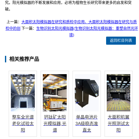
究。阳光模拟器的不断发展和应用，必将为植物生长研究带来更多的启发和突
破。
上一篇：
大面积太阳模拟器在研究和质检中应用、大面积太阳模拟器在研究与质
检中的创
下一篇：
生物识别太阳光模拟器(生物识别太阳光模拟器：重塑自然光环
境)
返回栏目列表
相关推荐产品
整车全光谱
钙钛矿太阳
单晶电池片
大面积机翼
老化试验太
光模拟器,光
3A级稳态准
光照测试太
阳
谱
直太
阳