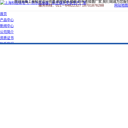
欢迎光临上海科迎法分线盒,航空插头插座,防水连接器厂家,我们竭诚为您服
服务热线：021－64822327 18701876288
网站地图
首页
产品中心
新闻中心
公司简介
资质证书
联系我们