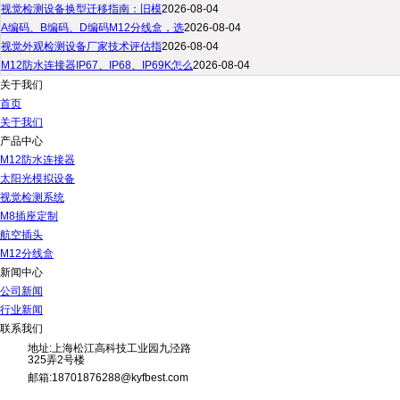
视觉检测设备换型迁移指南：旧模
2026-08-04
A编码、B编码、D编码M12分线盒，选
2026-08-04
视觉外观检测设备厂家技术评估指
2026-08-04
M12防水连接器IP67、IP68、IP69K怎么
2026-08-04
关于我们
首页
关于我们
产品中心
M12防水连接器
太阳光模拟设备
视觉检测系统
M8插座定制
航空插头
M12分线盒
新闻中心
公司新闻
行业新闻
联系我们
地址:上海松江高科技工业园九泾路
325弄2号楼
邮箱:18701876288@kyfbest.com