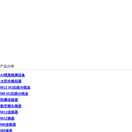
产品分类
AI视觉检测设备
太阳光模拟器
M12 I/O总线分线盒
M8 I/O总线分线盒
防爆连接器
航空插头插座
M12连接器
M12插座
M8连接器
M8插座