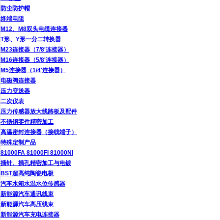
防尘防护帽
终端电阻
M12、M8双头电缆连接器
T形、Y形一分二转换器
M23连接器（7/8'连接器）
M16连接器（5/8'连接器）
M5连接器（1/4'连接器）
电磁阀连接器
压力变送器
二次仪表
压力传感器放大线路板及配件
不锈钢零件精密加工
高温密封连接器（接线端子）
特殊定制产品
81000FA 81000FI 81000NI
插针、插孔精密加工与电镀
BST超高纯陶瓷电极
汽车水箱水温水位传感器
新能源汽车通讯线束
新能源汽车高压线束
新能源汽车充电连接器