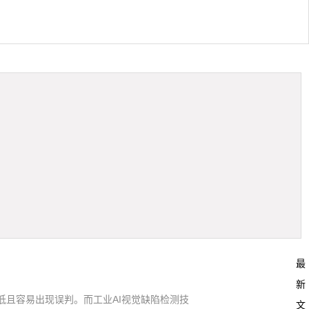
最
新
低且容易出现误判。而工业AI视觉缺陷检测技
文