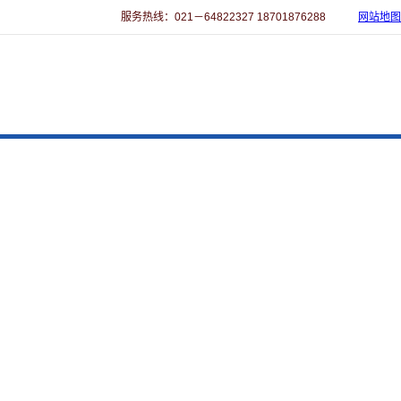
服务热线：021－64822327 18701876288
网站地图