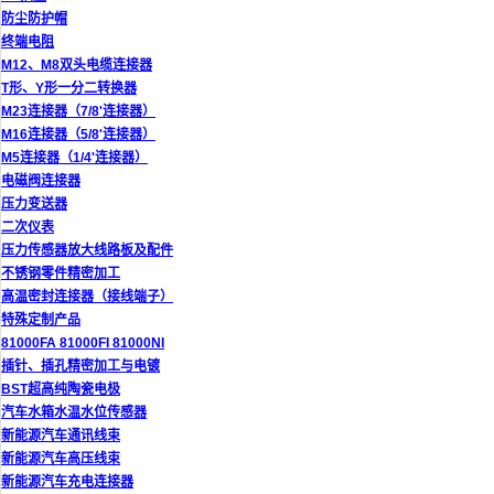
防尘防护帽
终端电阻
M12、M8双头电缆连接器
T形、Y形一分二转换器
M23连接器（7/8'连接器）
M16连接器（5/8'连接器）
M5连接器（1/4'连接器）
电磁阀连接器
压力变送器
二次仪表
压力传感器放大线路板及配件
不锈钢零件精密加工
高温密封连接器（接线端子）
特殊定制产品
81000FA 81000FI 81000NI
插针、插孔精密加工与电镀
BST超高纯陶瓷电极
汽车水箱水温水位传感器
新能源汽车通讯线束
新能源汽车高压线束
新能源汽车充电连接器