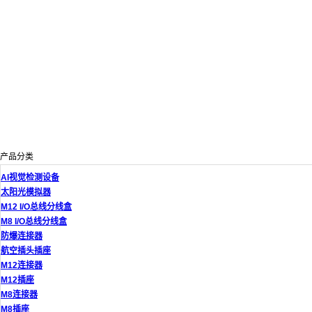
产品分类
AI视觉检测设备
太阳光模拟器
M12 I/O总线分线盒
M8 I/O总线分线盒
防爆连接器
航空插头插座
M12连接器
M12插座
M8连接器
M8插座