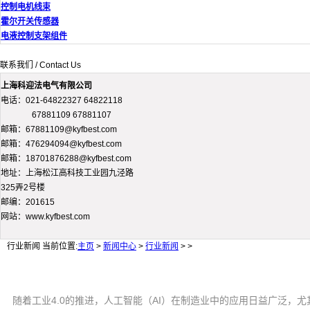
控制电机线束
霍尔开关传感器
电液控制支架组件
联系我们 / Contact Us
上海科迎法电气有限公司
电话：021-64822327 64822118
67881109 67881107
邮箱：67881109@kyfbest.com
邮箱：476294094@kyfbest.com
邮箱：18701876288@kyfbest.com
地址：上海松江高科技工业园九泾路
325弄2号楼
邮编：201615
网站：www.kyfbest.com
行业新闻
当前位置:
主页
>
新闻中心
>
行业新闻
> >
随着工业4.0的推进，人工智能（AI）在制造业中的应用日益广泛，