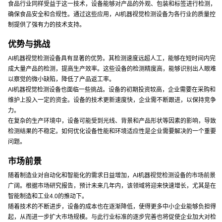
食品行业同样受益于这一技术，设备能够对产品的外观、包装和标签进行检测，
确保食品安全和合规性。通过这些应用，AI机器视觉检测设备为各行业的质量控
制提供了强有力的技术支持。
优势与挑战
AI机器视觉检测设备具有显著的优势。其检测速度远超人工，能够在短时间内完
成大量产品的检测，提高生产效率。这些设备的检测精度高，能够识别出人眼难
以察觉的微小缺陷，降低了产品返工率。
AI机器视觉检测设备也面临一些挑战。设备的初期投资较高，企业需要在采购和
维护上投入一定的资金。设备的技术更新速度快，企业需不断跟进，以保持竞争
力。
在复杂的生产环境中，设备可能受到光线、背景和产品形状等因素的影响，导致
检测结果的不稳定。如何优化设备性能和环境适应性是企业需要解决的一个重要
问题。
市场前景
随着制造业对自动化和智能化的需求日益增加，AI机器视觉检测设备的市场前景
广阔。根据市场研究报告，预计未来几年内，该领域将迎来快速增长，尤其是在
智能制造和工业4.0的推动下。
随着技术的不断进步，设备的成本也在逐渐降低，使得更多中小企业能够负担得
起，从而进一步扩大市场规模。与此行业标准的逐步完善也将促使企业加大对检