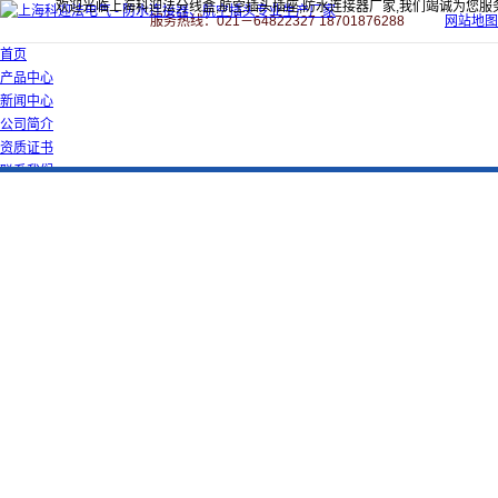
欢迎光临上海科迎法分线盒,航空插头插座,防水连接器厂家,我们竭诚为您服
服务热线：021－64822327 18701876288
网站地图
首页
产品中心
新闻中心
公司简介
资质证书
联系我们