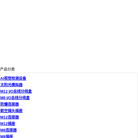
产品分类
AI视觉检测设备
太阳光模拟器
M12 I/O总线分线盒
M8 I/O总线分线盒
防爆连接器
航空插头插座
M12连接器
M12插座
M8连接器
M8插座