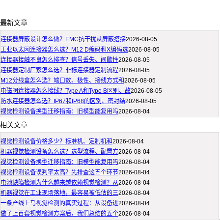
最新文章
连接器屏蔽设计怎么做？EMC抗干扰从屏蔽搭接
2026-08-05
工业以太网连接器怎么选？M12 D编码和X编码选
2026-08-05
连接器接触不良怎么排查？信号丢失、间歇性
2026-08-05
连接器定制厂家怎么选？非标连接器定制流程
2026-08-05
M12分线盒怎么选？端口数、极性、接线方式和
2026-08-05
电磁阀连接器怎么接线？Type A和Type B区别、故
2026-08-05
防水连接器怎么选？IP67和IP68的区别、密封结
2026-08-05
视觉检测设备换型迁移指南：旧模型能复用吗
2026-08-04
相关文章
视觉检测设备价格多少？标准机、定制机和
2026-08-04
机器视觉检测设备怎么选？选型流程、配置方
2026-08-04
视觉检测设备换型迁移指南：旧模型能复用吗
2026-08-04
视觉检测设备误判率太高？先排查这五个环节
2026-08-04
电池缺陷检测为什么越来越依赖视觉检测？从
2026-08-04
机器视觉在工业现场落地，最容易被低估的三
2026-08-04
一条产线上马视觉检测的真实过程：从设备进
2026-08-04
做了上百套视觉检测方案后，我们总结的五个
2026-08-04