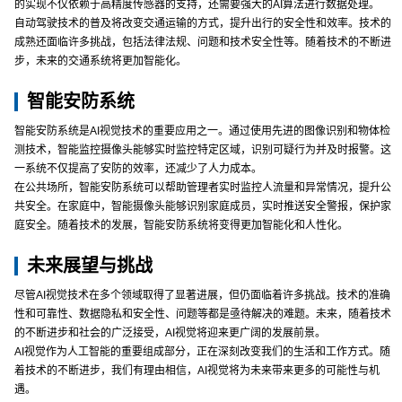
的实现不仅依赖于高精度传感器的支持，还需要强大的AI算法进行数据处理。
自动驾驶技术的普及将改变交通运输的方式，提升出行的安全性和效率。技术的
成熟还面临许多挑战，包括法律法规、问题和技术安全性等。随着技术的不断进
步，未来的交通系统将更加智能化。
智能安防系统
智能安防系统是AI视觉技术的重要应用之一。通过使用先进的图像识别和物体检
测技术，智能监控摄像头能够实时监控特定区域，识别可疑行为并及时报警。这
一系统不仅提高了安防的效率，还减少了人力成本。
在公共场所，智能安防系统可以帮助管理者实时监控人流量和异常情况，提升公
共安全。在家庭中，智能摄像头能够识别家庭成员，实时推送安全警报，保护家
庭安全。随着技术的发展，智能安防系统将变得更加智能化和人性化。
未来展望与挑战
尽管AI视觉技术在多个领域取得了显著进展，但仍面临着许多挑战。技术的准确
性和可靠性、数据隐私和安全性、问题等都是亟待解决的难题。未来，随着技术
的不断进步和社会的广泛接受，AI视觉将迎来更广阔的发展前景。
AI视觉作为人工智能的重要组成部分，正在深刻改变我们的生活和工作方式。随
着技术的不断进步，我们有理由相信，AI视觉将为未来带来更多的可能性与机
遇。