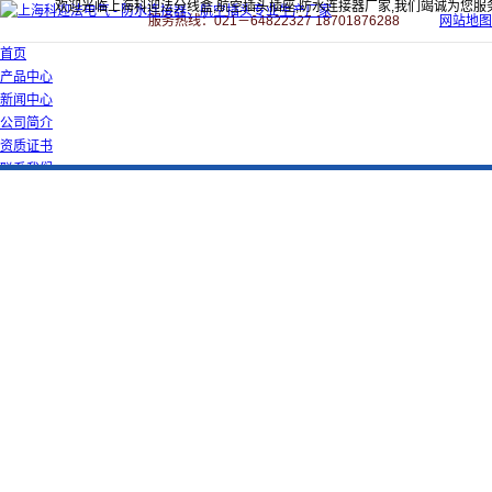
欢迎光临上海科迎法分线盒,航空插头插座,防水连接器厂家,我们竭诚为您服
服务热线：021－64822327 18701876288
网站地图
首页
产品中心
新闻中心
公司简介
资质证书
联系我们