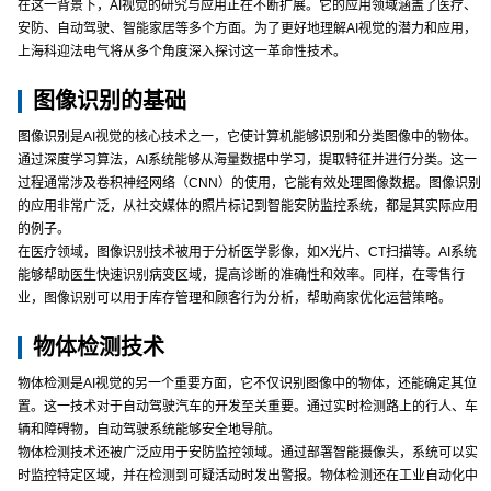
在这一背景下，AI视觉的研究与应用正在不断扩展。它的应用领域涵盖了医疗、
安防、自动驾驶、智能家居等多个方面。为了更好地理解AI视觉的潜力和应用，
上海科迎法电气将从多个角度深入探讨这一革命性技术。
图像识别的基础
图像识别是AI视觉的核心技术之一，它使计算机能够识别和分类图像中的物体。
通过深度学习算法，AI系统能够从海量数据中学习，提取特征并进行分类。这一
过程通常涉及卷积神经网络（CNN）的使用，它能有效处理图像数据。图像识别
的应用非常广泛，从社交媒体的照片标记到智能安防监控系统，都是其实际应用
的例子。
在医疗领域，图像识别技术被用于分析医学影像，如X光片、CT扫描等。AI系统
能够帮助医生快速识别病变区域，提高诊断的准确性和效率。同样，在零售行
业，图像识别可以用于库存管理和顾客行为分析，帮助商家优化运营策略。
物体检测技术
物体检测是AI视觉的另一个重要方面，它不仅识别图像中的物体，还能确定其位
置。这一技术对于自动驾驶汽车的开发至关重要。通过实时检测路上的行人、车
辆和障碍物，自动驾驶系统能够安全地导航。
物体检测技术还被广泛应用于安防监控领域。通过部署智能摄像头，系统可以实
时监控特定区域，并在检测到可疑活动时发出警报。物体检测还在工业自动化中