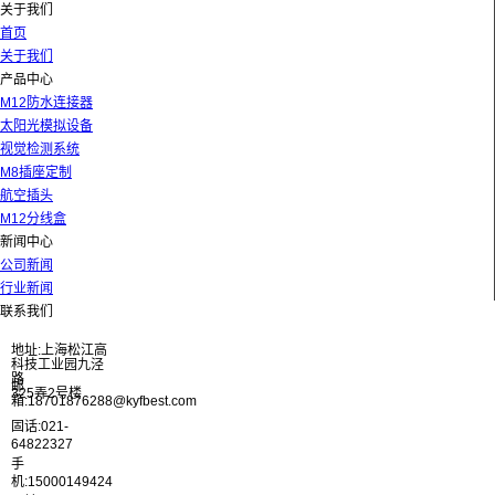
关于我们
首页
关于我们
产品中心
M12防水连接器
太阳光模拟设备
视觉检测系统
M8插座定制
航空插头
M12分线盒
新闻中心
公司新闻
行业新闻
联系我们
地址:上海松江高
科技工业园九泾
路
邮
325弄2号楼
箱:18701876288@kyfbest.com
固话:021-
64822327
手
机:15000149424