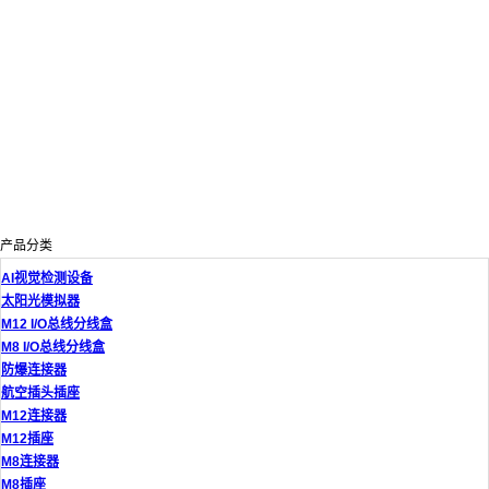
产品分类
AI视觉检测设备
太阳光模拟器
M12 I/O总线分线盒
M8 I/O总线分线盒
防爆连接器
航空插头插座
M12连接器
M12插座
M8连接器
M8插座