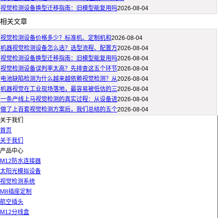
视觉检测设备换型迁移指南：旧模型能复用吗
2026-08-04
相关文章
视觉检测设备价格多少？标准机、定制机和
2026-08-04
机器视觉检测设备怎么选？选型流程、配置方
2026-08-04
视觉检测设备换型迁移指南：旧模型能复用吗
2026-08-04
视觉检测设备误判率太高？先排查这五个环节
2026-08-04
电池缺陷检测为什么越来越依赖视觉检测？从
2026-08-04
机器视觉在工业现场落地，最容易被低估的三
2026-08-04
一条产线上马视觉检测的真实过程：从设备进
2026-08-04
做了上百套视觉检测方案后，我们总结的五个
2026-08-04
关于我们
首页
关于我们
产品中心
M12防水连接器
太阳光模拟设备
视觉检测系统
M8插座定制
航空插头
M12分线盒