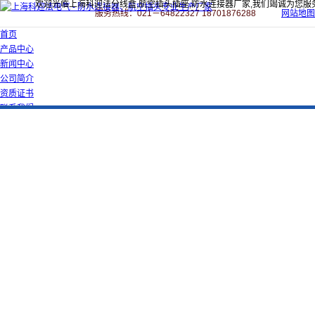
欢迎光临上海科迎法分线盒,航空插头插座,防水连接器厂家,我们竭诚为您服
服务热线：021－64822327 18701876288
网站地图
首页
产品中心
新闻中心
公司简介
资质证书
联系我们