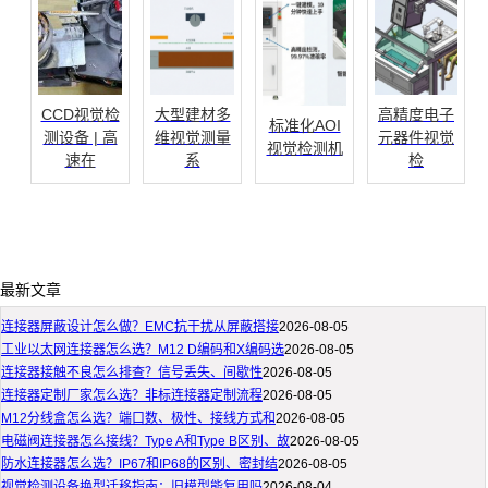
CCD视觉检
大型建材多
高精度电子
标准化AOI
测设备 | 高
维视觉测量
元器件视觉
视觉检测机
速在
系
检
最新文章
连接器屏蔽设计怎么做？EMC抗干扰从屏蔽搭接
2026-08-05
工业以太网连接器怎么选？M12 D编码和X编码选
2026-08-05
连接器接触不良怎么排查？信号丢失、间歇性
2026-08-05
连接器定制厂家怎么选？非标连接器定制流程
2026-08-05
M12分线盒怎么选？端口数、极性、接线方式和
2026-08-05
电磁阀连接器怎么接线？Type A和Type B区别、故
2026-08-05
防水连接器怎么选？IP67和IP68的区别、密封结
2026-08-05
视觉检测设备换型迁移指南：旧模型能复用吗
2026-08-04