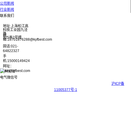
公司新闻
行业新闻
联系我们
地址:上海松江高
科技工业园九泾
路
邮
325弄2号楼
箱:18701876288@kyfbest.com
固话:021-
64822327
手
机:15000149424
网址：
www.kyfbest.com
Copyright © 2017-2026 上海科迎法电气科技有限公司 ICP备案号：
沪ICP备
11005377号-1