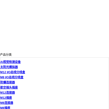
产品分类
AI视觉检测设备
太阳光模拟器
M12 I/O总线分线盒
M8 I/O总线分线盒
防爆连接器
航空插头插座
M12连接器
M12插座
M8连接器
M8插座