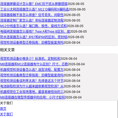
连接器屏蔽设计怎么做？EMC抗干扰从屏蔽搭接
2026-08-05
工业以太网连接器怎么选？M12 D编码和X编码选
2026-08-05
连接器接触不良怎么排查？信号丢失、间歇性
2026-08-05
连接器定制厂家怎么选？非标连接器定制流程
2026-08-05
M12分线盒怎么选？端口数、极性、接线方式和
2026-08-05
电磁阀连接器怎么接线？Type A和Type B区别、故
2026-08-05
防水连接器怎么选？IP67和IP68的区别、密封结
2026-08-05
视觉检测设备换型迁移指南：旧模型能复用吗
2026-08-04
相关文章
视觉检测设备价格多少？标准机、定制机和
2026-08-04
M8连接器和M12连接器有什么区别？尺寸、芯数
2026-08-04
机器视觉检测设备怎么选？选型流程、配置方
2026-08-04
视觉检测设备换型迁移指南：旧模型能复用吗
2026-08-04
视觉检测设备误判率太高？先排查这五个环节
2026-08-04
电池缺陷检测为什么越来越依赖视觉检测？从
2026-08-04
机器视觉在工业现场落地，最容易被低估的三
2026-08-04
M8连接器在微型传感器中的应用：小尺寸如何
2026-08-04
关于我们
首页
关于我们