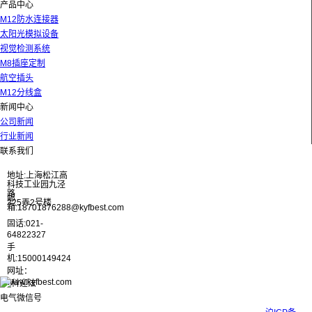
产品中心
M12防水连接器
太阳光模拟设备
视觉检测系统
M8插座定制
航空插头
M12分线盒
新闻中心
公司新闻
行业新闻
联系我们
地址:上海松江高
科技工业园九泾
路
邮
325弄2号楼
箱:18701876288@kyfbest.com
固话:021-
64822327
手
机:15000149424
网址：
www.kyfbest.com