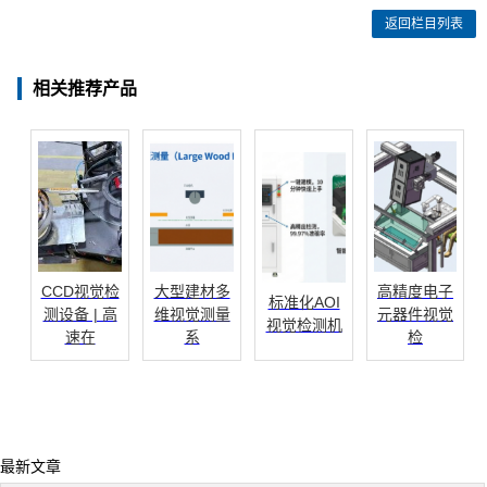
返回栏目列表
相关推荐产品
CCD视觉检
大型建材多
高精度电子
标准化AOI
测设备 | 高
维视觉测量
元器件视觉
视觉检测机
速在
系
检
最新文章