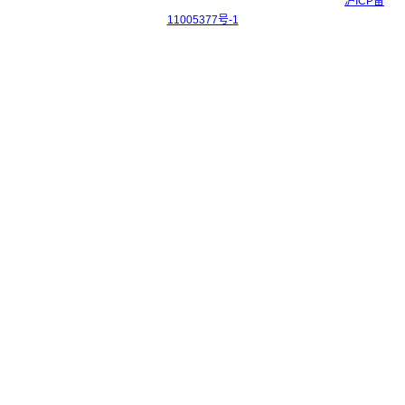
Copyright © 2017-2026 上海科迎法电气科技有限公司 ICP备案号：
沪ICP备
11005377号-1