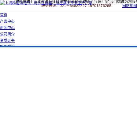
欢迎光临上海科迎法分线盒,航空插头插座,防水连接器厂家,我们竭诚为您服
服务热线：021－64822327 18701876288
网站地图
首页
产品中心
新闻中心
公司简介
资质证书
联系我们