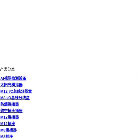
产品分类
AI视觉检测设备
太阳光模拟器
M12 I/O总线分线盒
M8 I/O总线分线盒
防爆连接器
航空插头插座
M12连接器
M12插座
M8连接器
M8插座