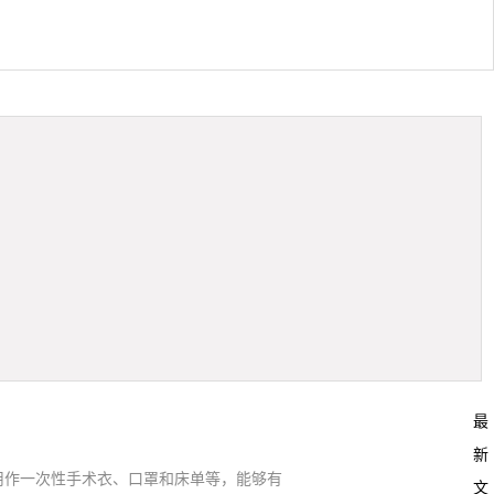
最
新
用作一次性手术衣、口罩和床单等，能够有
文