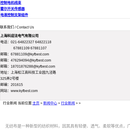
控制电机线束
霍尔开关传感器
电液控制支架组件
联系我们 / Contact Us
上海科迎法电气有限公司
电话：021-64822327 64822118
67881109 67881107
邮箱：67881109@kyfbest.com
邮箱：476294094@kyfbest.com
邮箱：18701876288@kyfbest.com
地址：上海松江高科技工业园九泾路
325弄2号楼
邮编：201615
网站：www.kyfbest.com
行业新闻
当前位置:
主页
>
新闻中心
>
行业新闻
> >
无纺布是一种新型的纺织材料，因其具有轻便、透气、柔软等优点，