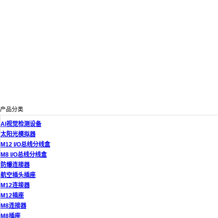
产品分类
AI视觉检测设备
太阳光模拟器
M12 I/O总线分线盒
M8 I/O总线分线盒
防爆连接器
航空插头插座
M12连接器
M12插座
M8连接器
M8插座