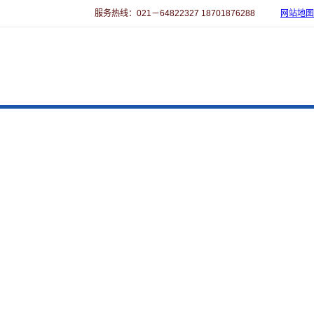
服务热线：021－64822327 18701876288
网站地图