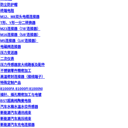
防尘防护帽
终端电阻
M12、M8双头电缆连接器
T形、Y形一分二转换器
M23连接器（7/8'连接器）
M16连接器（5/8'连接器）
M5连接器（1/4'连接器）
电磁阀连接器
压力变送器
二次仪表
压力传感器放大线路板及配件
不锈钢零件精密加工
高温密封连接器（接线端子）
特殊定制产品
81000FA 81000FI 81000NI
插针、插孔精密加工与电镀
BST超高纯陶瓷电极
汽车水箱水温水位传感器
新能源汽车通讯线束
新能源汽车高压线束
新能源汽车充电连接器